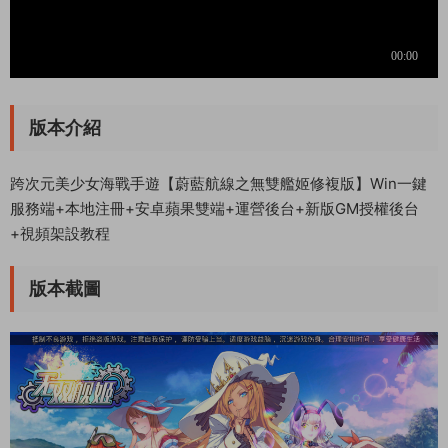
版本介紹
跨次元美少女海戰手遊【蔚藍航線之無雙艦姬修複版】Win一鍵
服務端+本地注冊+安卓蘋果雙端+運營後台+新版GM授權後台
+視頻架設教程
版本截圖