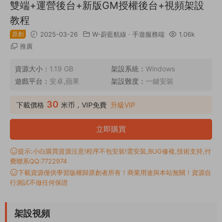
雙端+運營後台+新版GM授權後台+視頻架設
教程
原創
2025-03-26
W-蔚藍航線
·
手遊服務端
1.06k
推廣
資源大小：
1.19 GB
架設系統：
Windows
遊戲平台：
安卓,蘋果
架設難度：
一鍵安裝
30
下載價格
米币，VIP免費
升級VIP
立即購買
提示:小白購買資源注意!程序不包安裝!需安裝,BUG修複,技術支持,付
費聯系QQ:7722974
下載資源僅供學習版權歸原創者所有！商業用途與本站無關！資源自
行測試不做任何保證
架設視頻