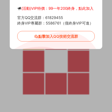
(活動)VIP特價：99一年200終身，點此加入
官方QQ交流群：61829455
終身VIP專屬群：5586761（僅終身VIP可進）
點擊加入QQ技術交流群