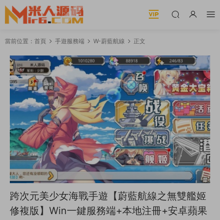
當前位置：
首頁
手遊服務端
W-蔚藍航線
正文
跨次元美少女海戰手遊【蔚藍航線之無雙艦姬
修複版】Win一鍵服務端+本地注冊+安卓蘋果