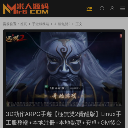
當前位置：
首頁
手遊服務端
J-極無雙2
正文
3D動作ARPG手遊【極無雙2覺醒版】Linux手
工服務端+本地注冊+本地熱更+安卓+GM後台