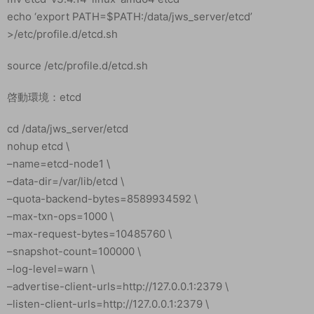
echo ‘export PATH=$PATH:/data/jws_server/etcd’
>/etc/profile.d/etcd.sh
source /etc/profile.d/etcd.sh
啓動環境：etcd
cd /data/jws_server/etcd
nohup etcd \
–name=etcd-node1 \
–data-dir=/var/lib/etcd \
–quota-backend-bytes=8589934592 \
–max-txn-ops=1000 \
–max-request-bytes=10485760 \
–snapshot-count=100000 \
–log-level=warn \
–advertise-client-urls=http://127.0.0.1:2379 \
–listen-client-urls=http://127.0.0.1:2379 \