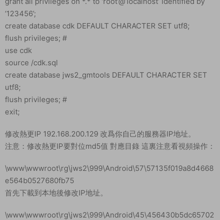
grant all privileges on *.* to ‘root’@’localhost’ identified by
‘123456’;
create database cdk DEFAULT CHARACTER SET utf8;
flush privileges; #
use cdk
source /cdk.sql
create database jws2_gmtools DEFAULT CHARACTER SET
utf8;
flush privileges; #
exit;
修改熱更IP 192.168.200.129 改爲你自己的服務器IP地址。
注意：修改熱更IP要對位md5值 對應目錄 這裏注意看視頻操作：
\www\wwwroot\rg\jws2\999\Android\57\57135f019a8d4668
e564b0527680fb75
首先下載到本地後修改IP地址。
\www\wwwroot\rg\jws2\999\Android\45\456430b5dc65702