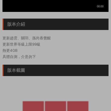
版本介紹
更新趙雲、關羽、孫尚香覺醒
更新世界等級上限99級
熱更4GB
具體自測，介意勿下
版本截圖