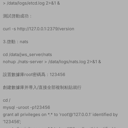
> /data/logs/etcd.log 2>&1 &
測試啓動成功：
curl -s http://127.0.0.1:2379/version
3.啓動：nats
cd /data/jws_server/nats
nohup ./nats-server > /data/logs/nats.log 2>&1 &
設置數據庫root密碼爲：123456
創建數據庫并導入/直接全部複制粘貼就行
cd /
mysql -uroot -p123456
grant all privileges on *.* to ‘root’@’127.0.0.1’ identified by
‘123456’;