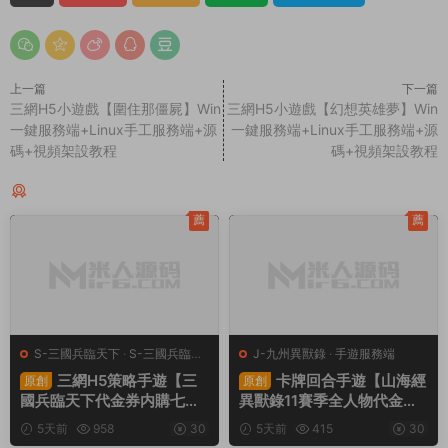
上一篇
下一篇
三網H5小遊戲【圍住那僵屍】Win
三網H5小遊戲【幻想英雄夢】Win
一鍵服務端+Linux手工服務端+源
一鍵服務端+Linux手工服務端+源
碼+視頻架設教程
碼+視頻架設教程
同類源碼
薦
薦
S-三國兵臨天下
·
S-三國兵臨天
J-九州異獸錄
·
手遊服務端
下
·
手遊服務端
·
頁遊服務端
三網H5策略手遊【三
卡牌回合手遊【山海經
原創
原創
國兵臨天下代金券内購七合
異獸錄11賽季全人物代金券
修複版】Linux手工服務端
内購版】Win一鍵服務端+授
5天前
958
30
5天前
415
30
+管理後台+GM授權後台
權GM後台+管理後台+熱更