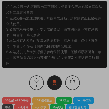
1.本文部分内容轉載自其它媒體，但并不代表本站贊同其觀點
和對其真實性負責。
2.若您需要商業運營或用于其他商業活動，請您購買正版授權并
合法使用。
3.如果本站有侵犯、不妥之處的資源，請在網站最下方聯系我
們。将會第一時間解決！
4.本站所有内容均由互聯網收集整理、網友上傳，僅供大家參
考、學習，不存在任何商業目的與商業用途。
5.本站提供的所有資源僅供參考學習使用，版權歸原著所有，禁
止下載本站資源參與商業和非法行爲，請在24小時之内自行删
除！
賞
1
1
3D動作ARPG手遊
CDK授權後台
GM後台
Linux手工端
安卓
本地注冊
本地熱更
極無雙2
視頻架設教程