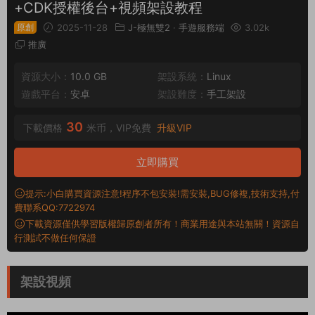
+CDK授權後台+視頻架設教程
原創
2025-11-28
J-極無雙2
·
手遊服務端
3.02k
推廣
資源大小：
10.0 GB
架設系統：
Linux
遊戲平台：
安卓
架設難度：
手工架設
30
下載價格
米币，VIP免費
升級VIP
立即購買
提示:小白購買資源注意!程序不包安裝!需安裝,BUG修複,技術支持,付
費聯系QQ:7722974
下載資源僅供學習版權歸原創者所有！商業用途與本站無關！資源自
行測試不做任何保證
架設視頻