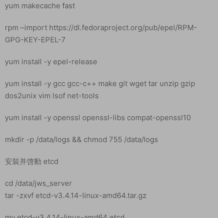
yum makecache fast
rpm –import https://dl.fedoraproject.org/pub/epel/RPM-
GPG-KEY-EPEL-7
yum install -y epel-release
yum install -y gcc gcc-c++ make git wget tar unzip gzip
dos2unix vim lsof net-tools
yum install -y openssl openssl-libs compat-openssl10
mkdir -p /data/logs && chmod 755 /data/logs
安裝并啓動 etcd
cd /data/jws_server
tar -zxvf etcd-v3.4.14-linux-amd64.tar.gz
mv etcd-v3.4.14-linux-amd64 etcd