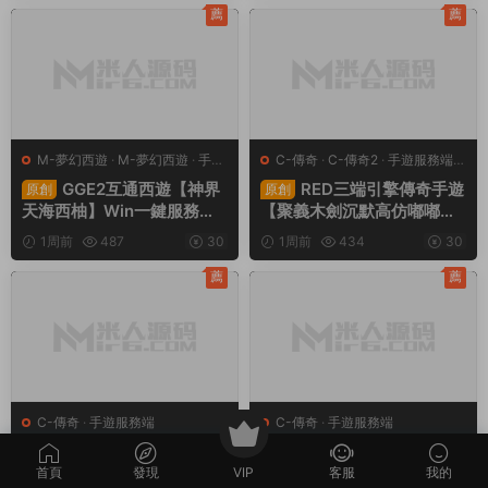
+簡易安卓客戶端+視頻架設
修改工具+安卓+視頻架設教
薦
薦
教程
程
M-夢幻西遊
·
M-夢幻西遊
·
手遊
C-傳奇
·
C-傳奇2
·
手遊服務端
·
服務端
·
端遊服務端
端遊服務端
GGE2互通西遊【神界
RED三端引擎傳奇手遊
原創
原創
天海西柚】Win一鍵服務端
【聚義木劍沉默高仿嘟嘟沉
+安卓蘋果PC三端+内置GM
默】Win一鍵服務端+安卓蘋
1周前
487
30
1周前
434
30
工具+全套源碼+視頻架設教
果PC三端+視頻架設教程
程
薦
薦
C-傳奇
·
手遊服務端
C-傳奇
·
手遊服務端
戰神引擎傳奇手遊【1.
戰神引擎傳奇手遊【1.
原創
原創
76懷舊月光金币版】Win一
80野戰元素-白豬7.2免授
首頁
發現
VIP
客服
我的