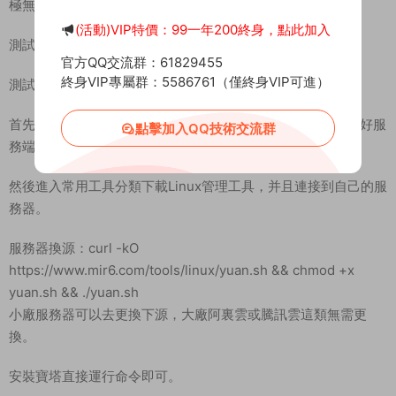
極無雙2手遊 《極無雙2覺醒版》 Linux架設教程
(活動)VIP特價：99一年200終身，點此加入
測試系統 CENTOS 7.6
官方QQ交流群：61829455
終身VIP專屬群：5586761（僅終身VIP可進）
測試IP：192.168.2.166 （外網架設和局網架設方法一樣）
首先進入我們官網：MiR6.com 搜索《極無雙2覺醒版》下載好服
點擊加入QQ技術交流群
務端，我這裏已事先下載好了
然後進入常用工具分類下載Linux管理工具，并且連接到自己的服
務器。
服務器換源：curl -kO
https://www.mir6.com/tools/linux/yuan.sh && chmod +x
yuan.sh && ./yuan.sh
小廠服務器可以去更換下源，大廠阿裏雲或騰訊雲這類無需更
換。
安裝寶塔直接運行命令即可。