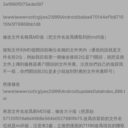
3ef990f5f75ede097
\www\wwwroot\rg\jws2\999\Android\ba\ba470144ef1b8710
15fe5f76869bb1d8
修改文件名稱爲MD值（把文件名改爲獲取到的md5值）
複制文件到MD值開頭前兩位名稱的文件夾内（通俗的說就是文
件名前2位，例如我目前第一個修改後前2位是71開頭，就把這個
文件上傳到服務器裏71開頭的文件夾裏。注意你們自己的值跟我
不一樣，你們開頭前2位是多少就放到對應的文件夾裏即可）
然後修改
\www\wwwroot\rg\jws2\999\Android\updateDataIndex_888.t
xt
将原文件名改爲新MD5值，修改大小值（把原始
57135f019a8d4668e564b0527680fb75 改爲你當前的文件名
也就是md5值，注意有2處，之後把後面的71190改爲現在的獲取