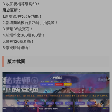
3.改回祝福等級爲50！
曆史更新：
1.新增管理後台多功能！
2.新增商城後台多功能、抽獎等！
3.新增35級寶石！
4.新增符文300級100階！
5.修複120章希勒！
6.修複暗能遺物！
版本截圖