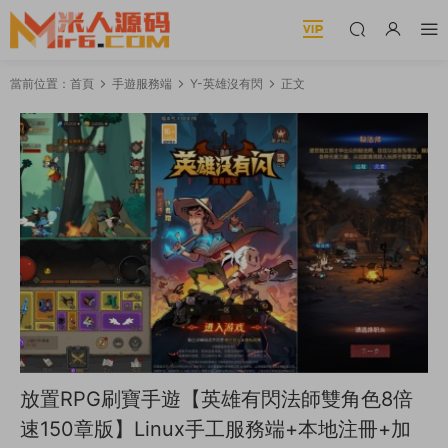
當前位置：
首頁
手遊服務端
Y-英雄沒有閃
正文
放置RPG刷寶手遊【英雄有閃法師雙角色8倍
速150章版】Linux手工服務端+本地注冊+加