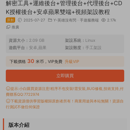
解密工具+運維後台+管理後台+代理後台+CD
K授權後台+安卓蘋果雙端+視頻架設教程
原創
2025-07-27
Y-英雄沒有閃
·
手遊服務端
2.17k
推廣
資源大小：
2.09 GB
架設系統：
Linux
遊戲平台：
安卓,蘋果
架設難度：
手工架設
30
下載價格
米币，VIP免費
升級VIP
立即購買
提示:小白購買資源注意!程序不包安裝!需安裝,BUG修複,技術支持,付
費聯系QQ:7722974
下載資源僅供學習版權歸原創者所有！商業用途與本站無關！資源自
行測試不做任何保證
版本介紹