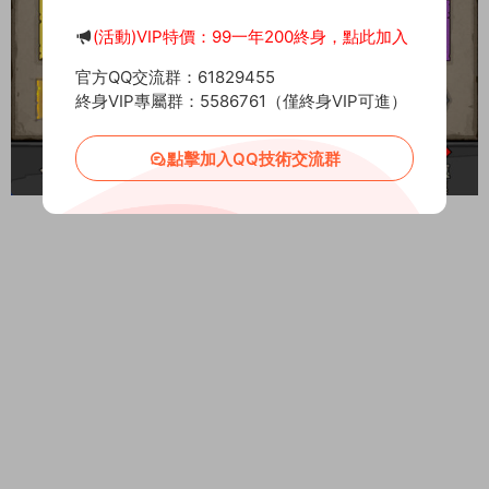
(活動)VIP特價：99一年200終身，點此加入
官方QQ交流群：61829455
終身VIP專屬群：5586761（僅終身VIP可進）
點擊加入QQ技術交流群