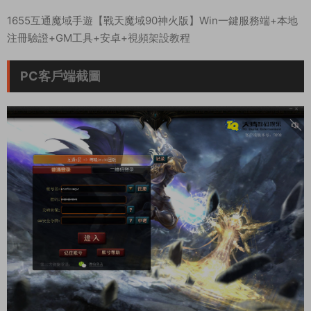
1655互通魔域手遊【戰天魔域90神火版】Win一鍵服務端+本地
注冊驗證+GM工具+安卓+視頻架設教程
PC客戶端截圖