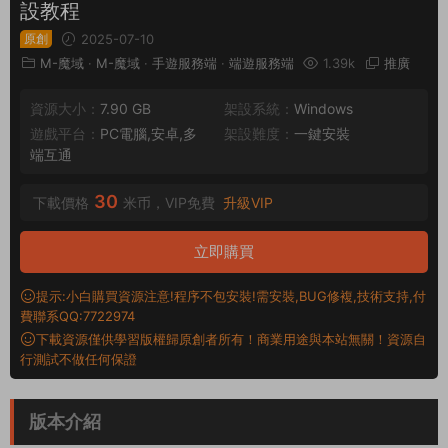
設教程
原創
2025-07-10
M-魔域
·
M-魔域
·
手遊服務端
·
端遊服務端
1.39k
推廣
資源大小：
7.90 GB
架設系統：
Windows
遊戲平台：
PC電腦,安卓,多
架設難度：
一鍵安裝
端互通
30
下載價格
米币，VIP免費
升級VIP
立即購買
提示:小白購買資源注意!程序不包安裝!需安裝,BUG修複,技術支持,付
費聯系QQ:7722974
下載資源僅供學習版權歸原創者所有！商業用途與本站無關！資源自
行測試不做任何保證
版本介紹