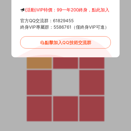
(活動)VIP特價：99一年200終身，點此加入
官方QQ交流群：61829455
終身VIP專屬群：5586761（僅終身VIP可進）
點擊加入QQ技術交流群