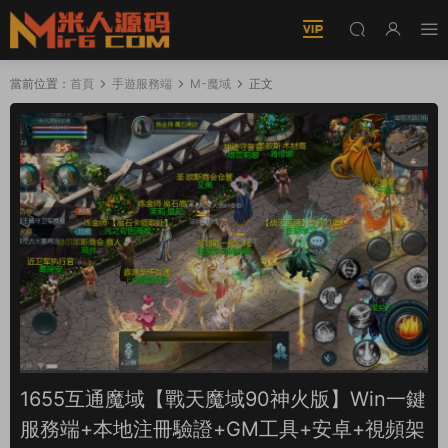
當前位置：
首頁
手遊服務端
M-魔域
正文
1655互通魔域【戰天魔域90神火版】Win一鍵
服務端+本地注冊驗證+GM工具+安卓+視頻架