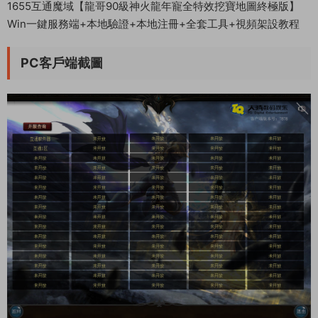
1655互通魔域【龍哥90級神火龍年寵全特效挖寶地圖終極版】
Win一鍵服務端+本地驗證+本地注冊+全套工具+視頻架設教程
PC客戶端截圖