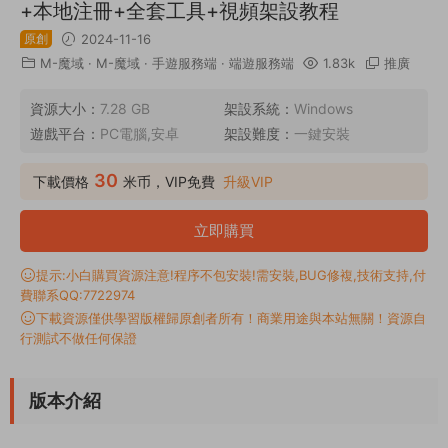
+本地注冊+全套工具+視頻架設教程
原創
2024-11-16
M-魔域
·
M-魔域
·
手遊服務端
·
端遊服務端
1.83k
推廣
資源大小：
7.28 GB
架設系統：
Windows
遊戲平台：
PC電腦,安卓
架設難度：
一鍵安裝
30
下載價格
米币，VIP免費
升級VIP
立即購買
提示:小白購買資源注意!程序不包安裝!需安裝,BUG修複,技術支持,付
費聯系QQ:7722974
下載資源僅供學習版權歸原創者所有！商業用途與本站無關！資源自
行測試不做任何保證
版本介紹