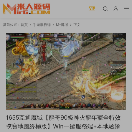
當前位置：
首頁
手遊服務端
M-魔域
正文
1655互通魔域【龍哥90級神火龍年寵全特效
挖寶地圖終極版】Win一鍵服務端+本地驗證