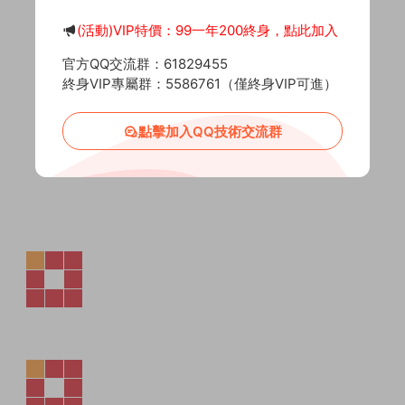
(活動)VIP特價：99一年200終身，點此加入
官方QQ交流群：61829455
終身VIP專屬群：5586761（僅終身VIP可進）
點擊加入QQ技術交流群