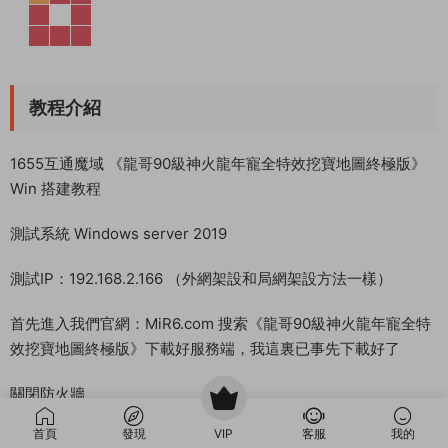
教程介紹
1655互通魔域 《龍哥90級神火龍年寵全特效挖寶地圖終極版》
Win 搭建教程
測試系統 Windows server 2019
測試IP：192.168.2.166 （外網架設和局網架設方法一樣）
首先進入我們官網：MiR6.com 搜索《龍哥90級神火龍年寵全特
效挖寶地圖終極版》下載好服務端，我這裏已事先下載好了
關閉防火牆
首頁
發現
VIP
客服
我的
關閉系統自帶的殺毒