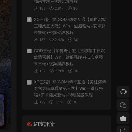
蘋果雙端+視頻架設教程
159
2.91k
30
XO三端引擎(GOM)傳奇互通【鐵血沉默
4
三職業五大陸】Win一鍵服務端+安卓蘋
果雙端+視頻架設教程
157
2.42k
30
GOD三端引擎傳奇手遊【三職業中原沉
5
默懷舊版】Win一鍵服務端+PC安卓蘋
果三端+視頻架設教程
137
2.76k
30
XO三端引擎(GOM)傳奇互通【美杜莎傳
6
奇六大陸單職業第三季】Win一鍵服務
端+安卓蘋果雙端+視頻架設教程
129
1.77k
30
網友評論