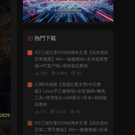
熱門下載
XO三端引擎(GOM)傳奇互通【高仿美杜
1
莎單職業】Win一鍵服務端+安卓蘋果雙
端+PC客戶端+視頻架設教程
200
8.68w
30
三網H5遊戲【清淵白鹭冰雪H5完整
2
版】Linux手工服務端+全套源碼+轉表
工具+管理後台+GM後台+安卓+視頻架
設教程
177
4.23k
30
XO三端引擎(GOM)傳奇互通【高仿美杜
3
莎第二季完整版】Win一鍵服務端+安卓