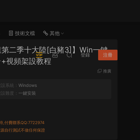
具
技術文檔
其他
二季十大陸[白豬3]】Win一鍵
登錄
注冊
台+視頻架設教程
推廣
架設系統：
Windows
架設難度：
一鍵安裝
付費聯系QQ:7722974
資源自行測試不做任何保證