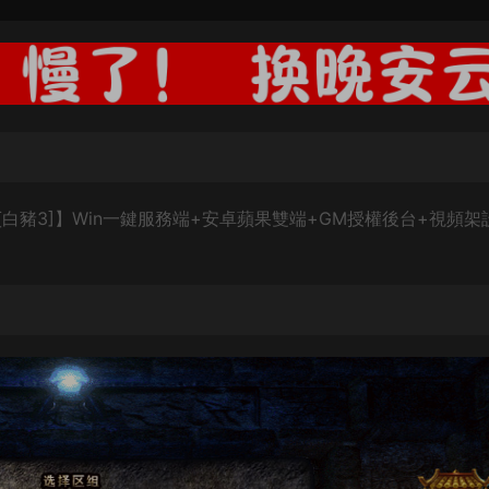
豬3]】Win一鍵服務端+安卓蘋果雙端+GM授權後台+視頻架