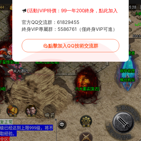
(活動)VIP特價：99一年200終身，點此加入
官方QQ交流群：61829455
終身VIP專屬群：5586761（僅終身VIP可進）
點擊加入QQ技術交流群