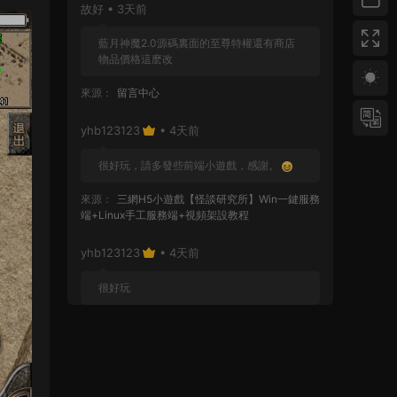
故好 • 3天前
藍月神魔2.0源碼裏面的至尊特權還有商店
物品價格這麽改
來源：
留言中心
yhb123123
• 4天前
很好玩，請多發些前端小遊戲，感謝。
來源：
三網H5小遊戲【怪談研究所】Win一鍵服務
端+Linux手工服務端+視頻架設教程
yhb123123
• 4天前
很好玩
來源：
GGE2互通西遊【神界天海西柚】Win一鍵
服務端+安卓蘋果PC三端+内置GM工具+全套源碼
+視頻架設教程
yhb123123
• 1周前