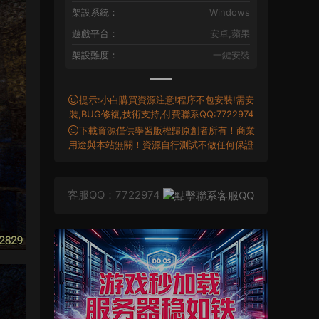
架設系統：
Windows
遊戲平台：
安卓,蘋果
架設難度：
一鍵安裝
提示:小白購買資源注意!程序不包安裝!需安
裝,BUG修複,技術支持,付費聯系QQ:7722974
下載資源僅供學習版權歸原創者所有！商業
用途與本站無關！資源自行測試不做任何保證
客服QQ：7722974