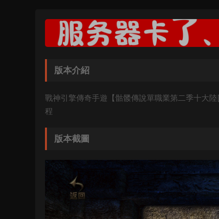
版本介紹
戰神引擎傳奇手遊【骷髅傳說單職業第二季十大陸[白
程
版本截圖