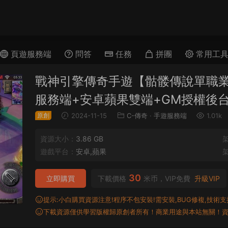
頁遊服務端
問答
任務
拼團
常用工
戰神引擎傳奇手遊【骷髅傳說單職業第
服務端+安卓蘋果雙端+GM授權後
原創
2024-11-15
C-傳奇
·
手遊服務端
1.01k
資源大小：
3.86 GB
遊戲平台：
安卓,蘋果
30
立即購買
下載價格
米币，VIP免費
升級VIP
提示:小白購買資源注意!程序不包安裝!需安裝,BUG修複,技術支持,
下載資源僅供學習版權歸原創者所有！商業用途與本站無關！