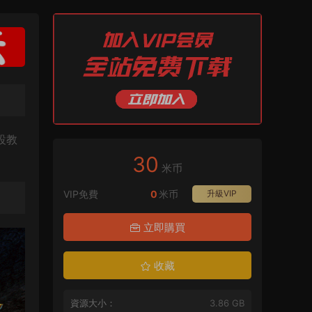
設教
30
米币
VIP免費
0
米币
升級VIP
立即購買
收藏
資源大小：
3.86 GB