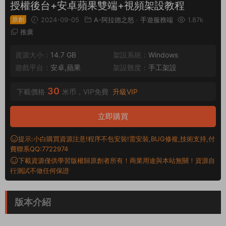
授權後台+安卓蘋果雙端+視頻架設教程
原創
2024-09-05
A-阿拉德之怒
·
手遊服務端
1.87k
推廣
資源大小：
14.7 GB
架設系統：
Windows
遊戲平台：
安卓,蘋果
架設難度：
手工架設
30
下載價格
米币，VIP免費
升級VIP
立即購買
提示:小白購買資源注意!程序不包安裝!需安裝,BUG修複,技術支持,付
費聯系QQ:7722974
下載資源僅供學習版權歸原創者所有！商業用途與本站無關！資源自
行測試不做任何保證
版本介紹