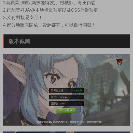
1.新職業-劍影(新技能特效)、機械師、毒王街霸
2.已配置好JAVA本地增量熱更以及OSS外鏈熱更！
3.支付對接易支付！
4.部分地圖未開放，資源都有，可以自行開啓！
版本截圖