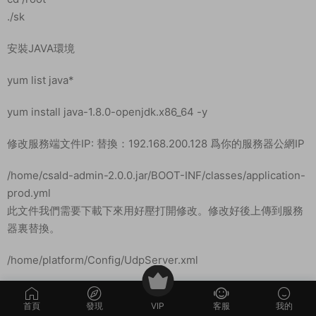
/home/s2/AdminServer/AdminServer.cfg
/home/s2/AdminServer/NetAddress.xml
/home/s2/Config/UdpServer.xml
全部修改好後我們回到軟件商店。
配置PM2
寶塔配置PM2管理器
啓動文件
/home/gmald/src/app.js
啓動遊戲
啓動platform服務
首頁
發現
VIP
客服
我的