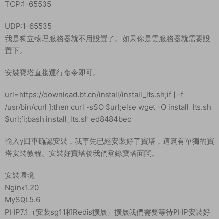
我們需要等待軟件都安裝完畢後再進行解壓，并且解壓前記得把
php的擴展安裝好。軟件都安裝好了，我們去安裝擴展。軟件和
擴展都安裝完畢後我們就可以解壓服務端了。
解壓ald.tar.gz
cd /
tar zxvf ald.tar.gz
給予 777權限
chmod -R 777 /home/
chmod -R 777 /root/
環境配置
添加libmysqlclient.so軟鏈接
ln -s /www/server/mysql/lib/libmysqlclient.so