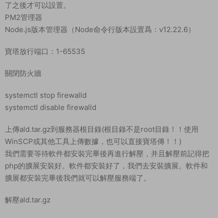
/usr/lib64/libmysqlclient.so
ldconfig
安裝gcc5.2環境
cd /root
wget –no-check-certificate
https://copr.fedoraproject.org/coprs/hhorak/devtoolset-4-
rebuild-bootstrap/repo/epel-6/hhorak-devtoolset-4-
rebuild-bootstrap-epel-6.repo -O
/etc/yum.repos.d/devtoolset-4.repo
上面是一條命令！！！全部複制粘貼！
yum install compat-libgmp-4.3.1-1.sl7.x86_64.rpm -y
yum install compat-libmpfr-2.4.1-1.sl7.x86_64.rpm -y
yum install devtoolset-4-gcc devtoolset-4-gcc-c++