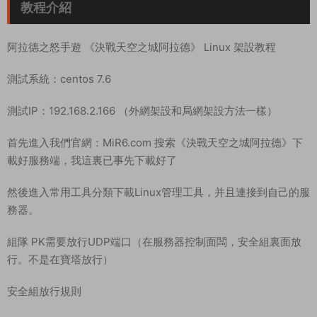
塔安裝教程。安裝好寶塔後我們登錄寶塔面闆。
安裝環境
Nginx1.20
MySQL5.6
PHP7.1（安裝sg11和Redis擴展）擴展我們需要等待PHP安裝好
了之後才可以設置。
PM2管理器
Node.js版本管理器（Node命令行版本設置爲：v12.22.6）
寶塔放行端口：1-65535
關閉防火牆
systemctl stop firewalld
systemctl disable firewalld
上傳ald.tar.gz到服務器根目錄(根目錄不是root目錄！！使用
WinSCP或其他工具上傳數據，也可以直接寶塔傳！！)