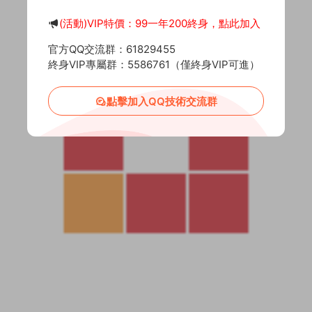
(活動)VIP特價：99一年200終身，點此加入
官方QQ交流群：61829455
終身VIP專屬群：5586761（僅終身VIP可進）
點擊加入QQ技術交流群