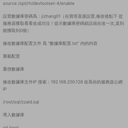
器裏替換。
/home/platform/Config/UdpServer.xml
/home/platform/CenterServer/CenterServer.cfg
/home/platform/RelayServer/RelayServer.cfg
/home/platform/RelayServer1/RelayServer.cfg
/home/platform/UdpConnServer/UdpConnServer.cfg
/home/platform/UdpConnServer1/UdpConnServer.cfg
/home/s1/AdminServer/AdminServer.cfg
/home/s1/AdminServer/NetAddress.xml
/home/s1/Config/UdpServer.xml