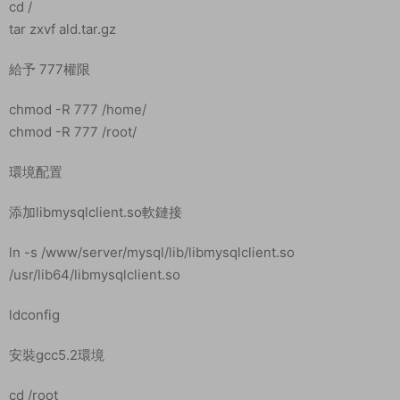
devtoolset-4-binutils -y
scl enable devtoolset-4 bash
修改root目錄的.bashrc文件，添加如下内容：
source /opt/rh/devtoolset-4/enable
設置數據庫密碼爲：jizhang01（在寶塔直接設置,修改後點下 從
服務器獲取看看改成功沒！提示數據庫密碼錯誤就在改一次,直到
能獲取到0個）
修改數據庫配置文件 爲 “數據庫配置.txt” 内的内容
重載配置
重啓數據庫
修改數據庫文件IP 搜索：192.168.200.128 改爲你的服務器公網