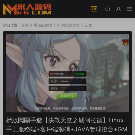
當前位置：
首頁
手遊服務端
A-阿拉德之怒
正文
橫版闖關手遊【決戰天空之城阿拉德】Linux
手工服務端+客戶端源碼+JAVA管理後台+GM