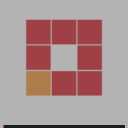
組隊 PK需要放行UDP端口（在服務器控制面闆，安全組裏面放
行。不是在寶塔放行）
安全組放行規則
TCP:1-65535
UDP:1-65535
我是獨立物理服務器就不用設置了。如果你是雲服務器就需要設
置下。
安裝寶塔直接運行命令即可。
url=https://download.bt.cn/install/install_lts.sh;if [ -f
/usr/bin/curl ];then curl -sSO $url;else wget -O install_lts.sh
$url;fi;bash install_lts.sh ed8484bec
輸入y回車确認安裝，我事先已經安裝好了寶塔，這裏有單獨的寶