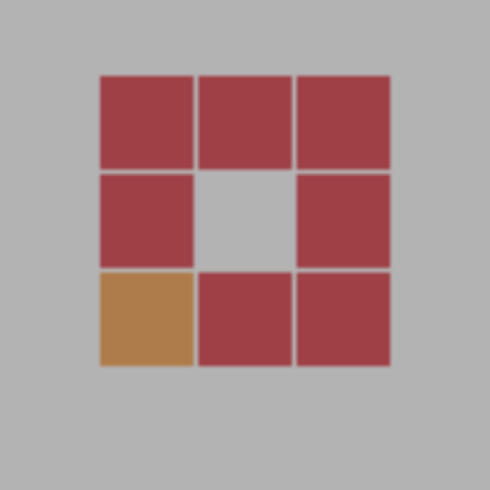
教程介紹
阿拉德之怒手遊 《決戰天空之城阿拉德》 Linux 架設教程
測試系統：centos 7.6
測試IP：192.168.2.166 （外網架設和局網架設方法一樣）
首先進入我們官網：MiR6.com 搜索《決戰天空之城阿拉德》下
載好服務端，我這裏已事先下載好了
然後進入常用工具分類下載Linux管理工具，并且連接到自己的服
務器。