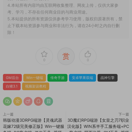
4.本站所有内容均由互联网收集整理、网友上传，仅供大家参
考、学习，不存在任何商业目的与商业用途。
5.本站提供的所有资源仅供参考学习使用，版权归原著所有，禁
止下载本站资源参与商业和非法行为，请在24小时之内自行删
除！
赏
0
0
GM后台
Win一键端
传奇手游
安卓苹果双端
战神引擎
白猪3.1
视频架设教程
上一篇
下一篇
韩版动漫3DRPG端游【灵魂武器
3D魔幻RPG端游【女皇之刃7职业
花嫁72级完美修正版】Win一键服
汉化版】WIN系半手工服务端+PC