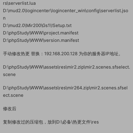
rs\serverlist.lua
D:\mud2.0\logincenter\logincenter_win\config\serverlist.jso
n
D:\mud2.0\Mir200\Gs1\!Setup.txt
D:\phpStudy\WWW\project.manifest
D:\phpStudy\WWW\version.manifest
手动修改热更 替换：192.168.200.128 为你的服务器IP地址。
D:\phpStudy\WWW\assets\res\mir2.zip\mir2.scenes.sfselect.
scene
D:\phpStudy\WWW\assets\res\mir264.zip\mir2.scenes.sfsel
ect.scene
修改后
复制修改过的压缩包，放到D:\必备\热更文件\res