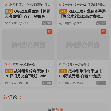
M-梦幻西游
·
M-梦幻西游
·
手游
C-传奇
·
C-传奇2
·
手游服务端
·
服务端
·
端游服务端
端游服务端
GGE2互通西游【神界
RED三端引擎传奇手游
原创
原创
天海西柚】Win一键服务端
【聚义木剑沉默高仿嘟嘟沉
+安卓苹果PC三端+内置GM
默】Win一键服务端+安卓苹
1周前
418
30
1周前
374
30
工具+全套源码+视频架设教
果PC三端+视频架设教程
程
荐
荐
C-传奇
·
手游服务端
C-传奇
·
手游服务端
战神引擎传奇手游【1.
战神引擎传奇手游【1.
原创
原创
76怀旧月光金币版】Win一
80野战元素-白猪7.2免授
键服务端+安卓苹果双端+G
权】Win一键服务端+安卓+
1周前
169
30
1周前
233
30
M授权物品后台+视频架设教
GM授权物品后台+视频架设
程
教程
评论
0
请先
登录