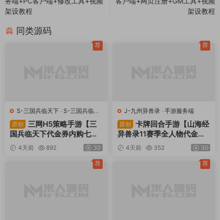
务端+PC客户端+修改工具+视频
客户端+网页注册+GM工具+视频
架设教程
架设教程
同类源码
荐
荐
S-三国兵临天下
·
S-三国兵临天
J-九州异兽录
·
手游服务端
下
·
手游服务端
·
页游服务端
三网H5策略手游【三
卡牌回合手游【山海经
原创
原创
国兵临天下代金券内购七合
异兽录11赛季全人物代金券
修复版】Linux手工服务端
内购版】Win一键服务端+授
4天前
892
30
4天前
352
30
+管理后台+GM授权后台
权GM后台+管理后台+热更
+简易安卓客户端+视频架设
修改工具+安卓+视频架设教
荐
荐
教程
程