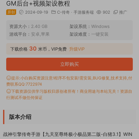
GM后台+视频架设教程
原创
2024-09-19
C-传奇
·
手游服务端
902
推广
资源大小：
2.40 GB
架设系统：
Windows
游戏平台：
安卓,苹果
架设难度：
一键安装
30
下载价格
米币，VIP免费
升级VIP
立即购买
提示:小白购买资源注意!程序不包安装!需安装,BUG修复,技术支持,付
费联系QQ:7722974
下载资源仅供学习版权归原创者所有！商业用途与本站无关！资源自
行测试不做任何保证
版本介绍
战神引擎传奇手游【九天至尊终极小极品第二版-白猪3.1】WIN