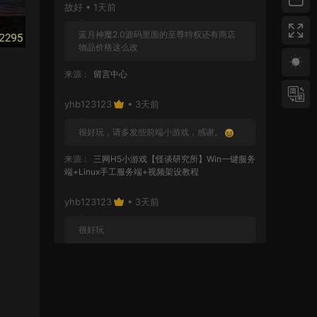
故好 • 1天前
蓝月神魔2.0源码里面的至尊特权还有商店
物品价格这么改
来源：
留言中心
yhb123123
• 3天前
很好玩，请多发些前端小游戏，感谢。
来源：
三网H5小游戏【怪谈研究所】Win一键服务
端+Linux手工服务端+视频架设教程
yhb123123
• 3天前
很好玩
来源：
GGE2互通西游【神界天海西柚】Win一键
服务端+安卓苹果PC三端+内置GM工具+全套源码
+视频架设教程
yhb123123
• 6天前