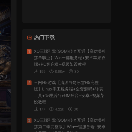
热门下载
XO三端引擎(GOM)传奇互通【高仿美杜
1
莎单职业】Win一键服务端+安卓苹果双
端+PC客户端+视频架设教程
199
8.68w
30
三网H5游戏【清渊白鹭冰雪H5完整
2
版】Linux手工服务端+全套源码+转表
工具+管理后台+GM后台+安卓+视频架
设教程
177
4.22k
30
XO三端引擎(GOM)传奇互通【高仿美杜
3
莎第二季完整版】Win一键服务端+安卓