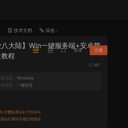
具
技术文档
其他
八大陆】Win一键服务端+安卓苹
登录
注册
设教程
推广
架设系统：
Windows
架设难度：
一键安装
付费联系QQ:7722974
资源自行测试不做任何保证