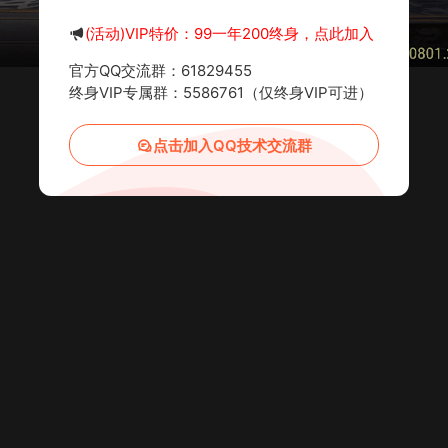
(活动)VIP特价：99一年200终身，点此加入
官方QQ交流群：61829455
终身VIP专属群：5586761（仅终身VIP可进）
点击加入QQ技术交流群