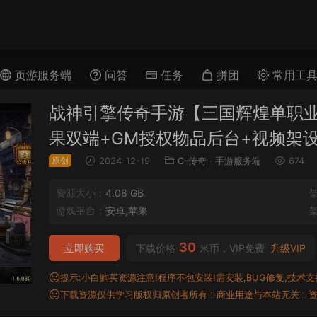
页游服务端
问答
任务
拼团
常用工
战神引擎传奇手游【三国辉煌单职业
果双端+GM授权物品后台+视频架
原创
2024-12-19
C-传奇
·
手游服务端
674
资源大小：
4.08 GB
游戏平台：
安卓,苹果
30
立即购买
下载价格
米币，VIP免费
升级VIP
提示:小白购买资源注意!程序不包安装!需安装,BUG修复,技术支持,
下载资源仅供学习版权归原创者所有！商业用途与本站无关！