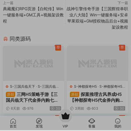
Win一键服务端
九天OL
典藏武侠页游
视频架设教程
货币修改教程
上一篇
下一篇
典藏魔幻RPG页游【白蛇传】Win
战神引擎传奇手游【三国辉煌单职
一键服务端+GM工具+视频架设教
业八大陆】Win一键服务端+安卓
程
苹果双端+GM授权物品后台+视频
架设教程
同类源码
荐
荐
首页
发现
VIP
客服
我的
S-三国兵临天下
·
S-三国兵临天
S-神都探奇H5
·
S-神都探奇H5
·