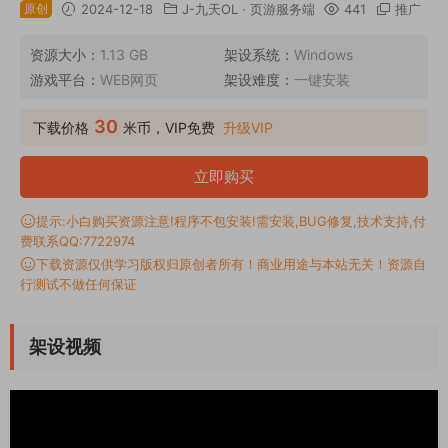
原创
2024-12-18
J-九天OL
·
页游服务端
441
推广
资源大小：
1.13 GB
架设系统：
Windows
游戏平台：
WEB网页
架设难度：
一键安装
30
下载价格
米币，VIP免费
升级VIP
立即购买
提示:小白购买资源注意!程序不包安装!需安装,BUG修复,技术支持,付
费联系QQ:7722974
下载资源仅供学习版权归原创者所有！商业用途与本站无关！资源自
行测试不做任何保证
架设视频