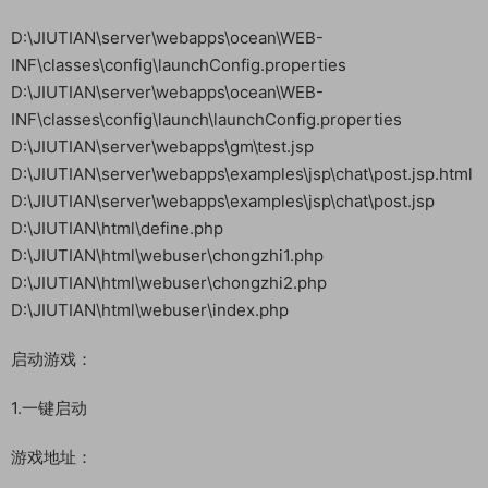
修改服务端文件IP：替换：49.235.188.189 改为你的服务器IP地
址。（单机玩改为：127.0.0.1）
运行【0-一键打开所有修改的文件】
以下为具体文件路径：
D:\JIUTIAN\server\webapps\ocean\WEB-
INF\classes\config\launchConfig.properties
D:\JIUTIAN\server\webapps\ocean\WEB-
INF\classes\config\launch\launchConfig.properties
D:\JIUTIAN\server\webapps\gm\test.jsp
D:\JIUTIAN\server\webapps\examples\jsp\chat\post.jsp.html
D:\JIUTIAN\server\webapps\examples\jsp\chat\post.jsp
D:\JIUTIAN\html\define.php
D:\JIUTIAN\html\webuser\chongzhi1.php
D:\JIUTIAN\html\webuser\chongzhi2.php
D:\JIUTIAN\html\webuser\index.php