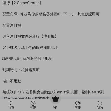
教程介紹
首頁
發現
VIP
客服
我的
XO三端引擎傳奇三端互通 《經典1.76比奇傳奇》 WIN 搭建教程