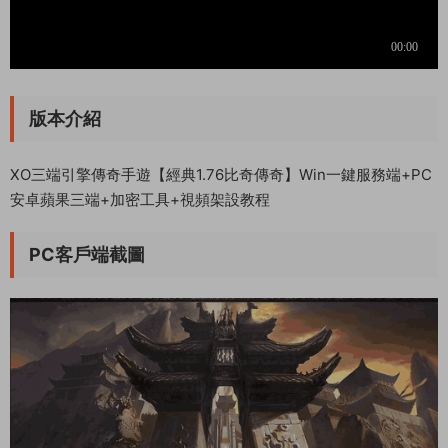
版本介紹
XO三端引擎傳奇手遊【經典1.76比奇傳奇】Win一鍵服務端+PC
安卓蘋果三端+加密工具+視頻架設教程
PC客戶端截圖