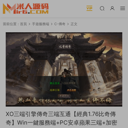
當前位置：
首頁
手遊服務端
C-傳奇
正文
XO三端引擎傳奇三端互通【經典1.76比奇傳
奇】Win一鍵服務端+PC安卓蘋果三端+加密