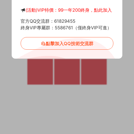
(活動)VIP特價：99一年200終身，點此加入
官方QQ交流群：61829455
終身VIP專屬群：5586761（僅終身VIP可進）
點擊加入QQ技術交流群