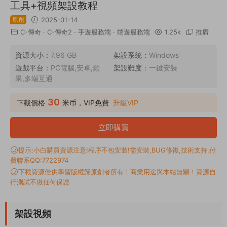
工具+視頻架設教程
原創
2025-01-14
C-傳奇
·
C-傳奇2
·
手遊服務端
·
端遊服務端
1.25k
推廣
資源大小：
7.96 GB
架設系統：
Windows
遊戲平台：
PC電腦,安卓,蘋
架設難度：
一鍵安裝
果,多端互通
30
下載價格
米币，VIP免費
升級VIP
立即購買
提示:小白購買資源注意!程序不包安裝!需安裝,BUG修複,技術支持,付
費聯系QQ:7722974
下載資源僅供學習版權歸原創者所有！商業用途與本站無關！資源自
行測試不做任何保證
架設視頻