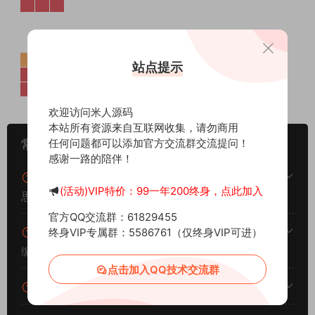
站点提示
欢迎访问米人源码
本站所有资源来自互联网收集，请勿商用
任何问题都可以添加官方交流群交流提问！
常见问题
感谢一路的陪伴！
架设系统、游戏平台、架设难度分别代表什么意
(活动)VIP特价：99一年200终身，点此加入
思？
官方QQ交流群：61829455
什么叫一键安装？什么叫手工架设？什么叫源码
终身VIP专属群：5586761（仅终身VIP可进）
编译？
点击加入QQ技术交流群
我下载服务端后可以和朋友一起玩耍吗？