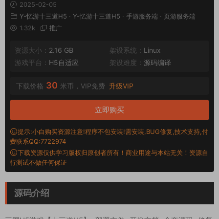
2025-02-05
Y-忆游十三道H5
·
Y-忆游十三道H5
·
手游服务端
·
页游服务端
1.32k
推广
资源大小：
2.16 GB
架设系统：
Linux
游戏平台：
H5自适应
架设难度：
源码编译
30
下载价格
米币，VIP免费
升级VIP
立即购买
提示:小白购买资源注意!程序不包安装!需安装,BUG修复,技术支持,付
费联系QQ:7722974
下载资源仅供学习版权归原创者所有！商业用途与本站无关！资源自
行测试不做任何保证
源码介绍