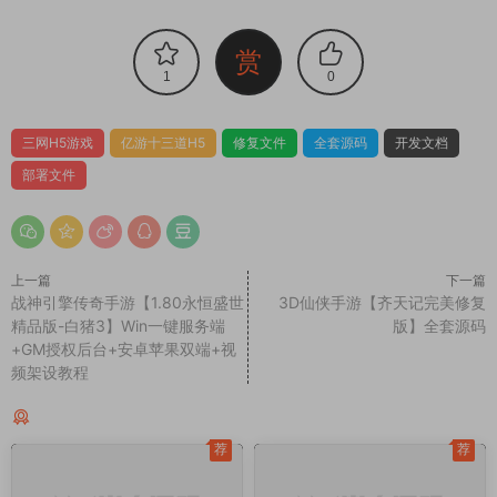
赏
1
0
三网H5游戏
亿游十三道H5
修复文件
全套源码
开发文档
部署文件
上一篇
下一篇
战神引擎传奇手游【1.80永恒盛世
3D仙侠手游【齐天记完美修复
精品版-白猪3】Win一键服务端
版】全套源码
+GM授权后台+安卓苹果双端+视
频架设教程
同类源码
荐
荐