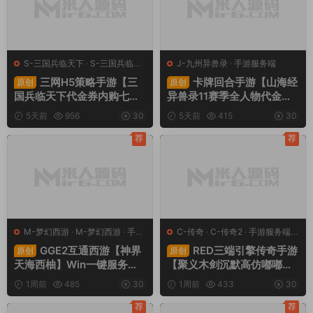
S-三国兵临天下
·
S-三国兵临天
J-九州异兽录
·
手游服务端
下
·
手游服务端
·
页游服务端
三网H5策略手游【三
卡牌回合手游【山海经
原创
原创
国兵临天下代金券内购七合
异兽录11赛季全人物代金券
修复版】Linux手工服务端
内购版】Win一键服务端+授
5天前
956
30
5天前
415
30
+管理后台+GM授权后台
权GM后台+管理后台+热更
+简易安卓客户端+视频架设
修改工具+安卓+视频架设教
荐
荐
教程
程
M-梦幻西游
·
M-梦幻西游
·
手游
C-传奇
·
C-传奇2
·
手游服务端
·
服务端
·
端游服务端
端游服务端
GGE2互通西游【神界
RED三端引擎传奇手游
原创
原创
天海西柚】Win一键服务端
【聚义木剑沉默高仿嘟嘟沉
+安卓苹果PC三端+内置GM
默】Win一键服务端+安卓苹
1周前
485
30
1周前
433
30
工具+全套源码+视频架设教
果PC三端+视频架设教程
程
荐
荐