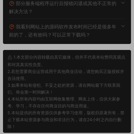
部分服务端程序运行后报错闪退或其他不正常的
解决方法？
我看到网站上的源码软件发布时间已经是很多年
前的了，还有效吗？可以正常下载吗？
1.本文部分内容转载自其它媒体，但并不代表本站赞同其观点
和对其真实性负责。
2.若您需要商业运营或用于其他商业活动，请您购买正版授权并
合法使用。
3.如果本站有侵犯、不妥之处的资源，请在网站最下方联系我
们。将会第一时间解决！
4.本站所有内容均由互联网收集整理、网友上传，仅供大家参
考、学习，不存在任何商业目的与商业用途。
5.本站提供的所有资源仅供参考学习使用，版权归原著所有，禁
止下载本站资源参与商业和非法行为，请在24小时之内自行删
除！