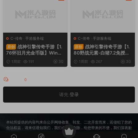
C-传奇
·
手游服务端
C-传奇
·
手游服务端
战神引擎传奇手游【1.
战神引擎传奇手游【1.
原创
原创
76怀旧月光金币版】Win一
80野战元素-白猪7.2免授
键服务端+安卓苹果双端+G
权】Win一键服务端+安卓+
1周前
191
30
1周前
267
30
M授权物品后台+视频架设教
GM授权物品后台+视频架设
程
教程
评论
0
请先
登录
本站所提供的内容均来自公开网络收集、转发、二次开发而来，若侵犯了您的
合法权益，请来信通知我们，我们会及时删除，给您带来的不便，我们深表歉
意。