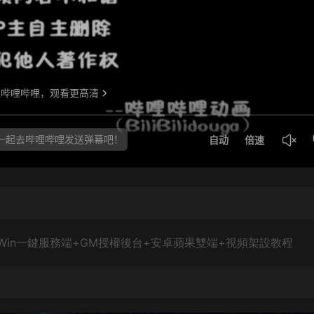
】Win一鍵服務端+GM授權後台+安卓蘋果雙端+視頻架設教程