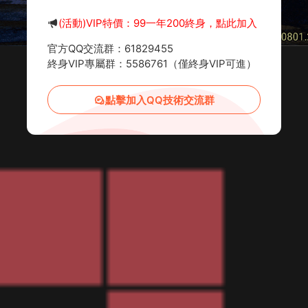
(活動)VIP特價：99一年200終身，點此加入
官方QQ交流群：61829455
終身VIP專屬群：5586761（僅終身VIP可進）
點擊加入QQ技術交流群