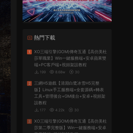
熱門下載
XO三端引擎(GOM)傳奇互通【高仿美杜
1
莎單職業】Win一鍵服務端+安卓蘋果雙
端+PC客戶端+視頻架設教程
199
8.68w
30
三網H5遊戲【清淵白鹭冰雪H5完整
2
版】Linux手工服務端+全套源碼+轉表
工具+管理後台+GM後台+安卓+視頻架
設教程
177
4.22k
30
XO三端引擎(GOM)傳奇互通【高仿美杜
3
莎第二季完整版】Win一鍵服務端+安卓