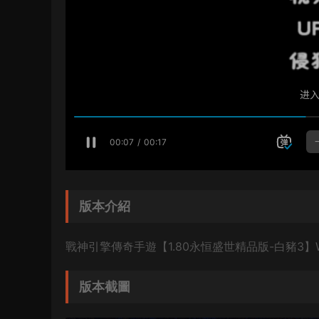
版本介紹
戰神引擎傳奇手遊【1.80永恒盛世精品版-白豬3
版本截圖