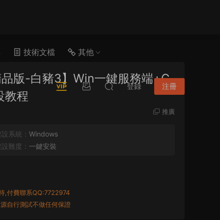
具
技術文檔
其他
品版-白豬3】Win一鍵服務端+G
登錄
注冊
設教程
推廣
架設系統：
Windows
架設難度：
一鍵安裝
付費聯系QQ:7722974
資源自行測試不做任何保證