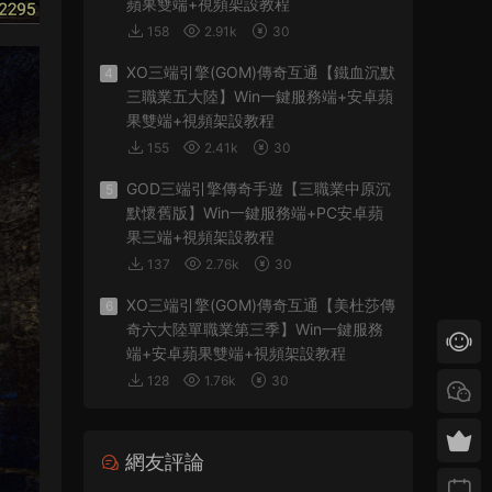
蘋果雙端+視頻架設教程
158
2.91k
30
XO三端引擎(GOM)傳奇互通【鐵血沉默
4
三職業五大陸】Win一鍵服務端+安卓蘋
果雙端+視頻架設教程
155
2.41k
30
GOD三端引擎傳奇手遊【三職業中原沉
5
默懷舊版】Win一鍵服務端+PC安卓蘋
果三端+視頻架設教程
137
2.76k
30
XO三端引擎(GOM)傳奇互通【美杜莎傳
6
奇六大陸單職業第三季】Win一鍵服務
端+安卓蘋果雙端+視頻架設教程
128
1.76k
30
網友評論