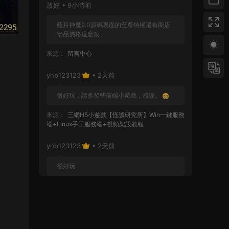
故好 • 9小時前
藍月神魔2.0源碼裏面的至尊特權還有商店
物品價格這麽改
來源：
留言中心
yhb123123
• 2天前
很好玩，請多發些前端小遊戲，感謝。
來源：
三網H5小遊戲【怪談研究所】Win一鍵服務
端+Linux手工服務端+視頻架設教程
yhb123123
• 2天前
很好玩
來源：
GGE2互通西遊【神界天海西柚】Win一鍵
服務端+安卓蘋果PC三端+内置GM工具+全套源碼
+視頻架設教程
yhb123123
• 6天前