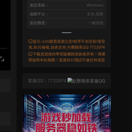
架設系統：
Windows
遊戲平台：
安卓,蘋果
架設難度：
一鍵安裝
提示:小白購買資源注意!程序不包安裝!需安
裝,BUG修複,技術支持,付費聯系QQ:7722974
下載資源僅供學習版權歸原創者所有！商業
用途與本站無關！資源自行測試不做任何保證
客服QQ：7722974