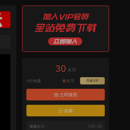
30
米币
VIP免費
0
米币
升級VIP
立即購買
收藏
資源大小：
1.92 GB