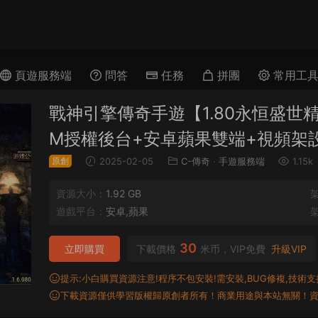
頁遊服務端
問答
任務
拼團
常用工
戰神引擎傳奇手遊【1.80永恒盛世精
M授權後台+安卓蘋果雙端+視頻架
原創
2025-02-05
C-傳奇
·
手遊服務端
1.15k
資源大小：
1.92 GB
遊戲平台：
安卓,蘋果
30
立即購買
下載價格
米币，VIP免費
升級VIP
提示:小白購買資源注意!程序不包安裝!需安裝,BUG修複,技術支持,
下載資源僅供學習版權歸原創者所有！商業用途與本站無關！