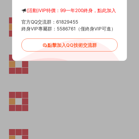
(活動)VIP特價：99一年200終身，點此加入
官方QQ交流群：61829455
終身VIP專屬群：5586761（僅終身VIP可進）
點擊加入QQ技術交流群