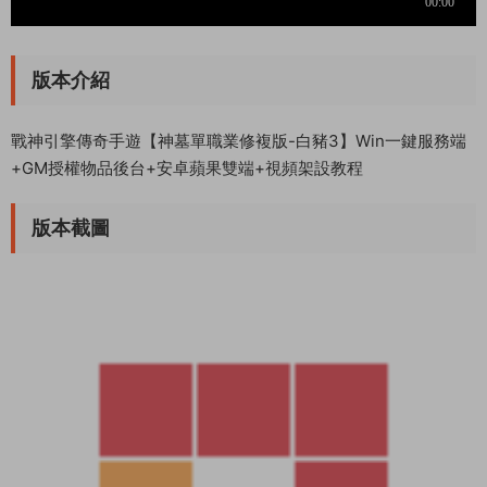
版本介紹
戰神引擎傳奇手遊【神墓單職業修複版-白豬3】Win一鍵服務端
+GM授權物品後台+安卓蘋果雙端+視頻架設教程
版本截圖