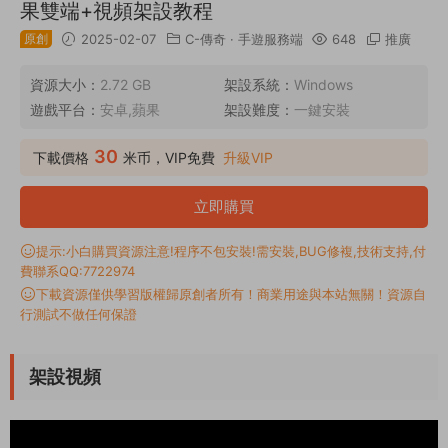
果雙端+視頻架設教程
原創
2025-02-07
C-傳奇
·
手遊服務端
648
推廣
資源大小：
2.72 GB
架設系統：
Windows
遊戲平台：
安卓,蘋果
架設難度：
一鍵安裝
30
下載價格
米币，VIP免費
升級VIP
立即購買
提示:小白購買資源注意!程序不包安裝!需安裝,BUG修複,技術支持,付
費聯系QQ:7722974
下載資源僅供學習版權歸原創者所有！商業用途與本站無關！資源自
行測試不做任何保證
架設視頻