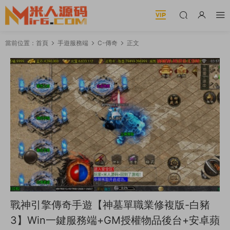
當前位置：
首頁
手遊服務端
C-傳奇
正文
戰神引擎傳奇手遊【神墓單職業修複版-白豬
3】Win一鍵服務端+GM授權物品後台+安卓蘋