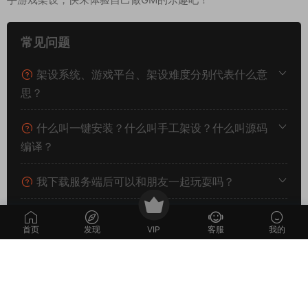
常见问题
架设系统、游戏平台、架设难度分别代表什么意
思？
什么叫一键安装？什么叫手工架设？什么叫源码
编译？
我下载服务端后可以和朋友一起玩耍吗？
部分服务端程序运行后报错闪退或其他不正常的
首页
发现
VIP
客服
我的
解决方法？
我看到网站上的源码软件发布时间已经是很多年
前的了，还有效吗？可以正常下载吗？