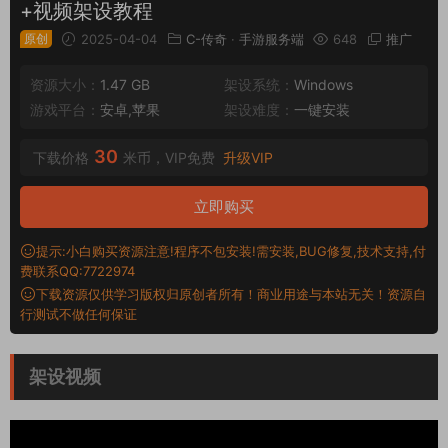
+视频架设教程
原创
2025-04-04
C-传奇
·
手游服务端
648
推广
资源大小：
1.47 GB
架设系统：
Windows
游戏平台：
安卓,苹果
架设难度：
一键安装
30
下载价格
米币，VIP免费
升级VIP
立即购买
提示:小白购买资源注意!程序不包安装!需安装,BUG修复,技术支持,付
费联系QQ:7722974
下载资源仅供学习版权归原创者所有！商业用途与本站无关！资源自
行测试不做任何保证
架设视频