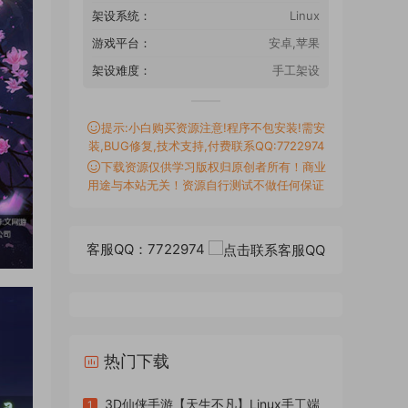
架设系统：
Linux
游戏平台：
安卓,苹果
架设难度：
手工架设
提示:小白购买资源注意!程序不包安装!需安
装,BUG修复,技术支持,付费联系QQ:7722974
下载资源仅供学习版权归原创者所有！商业
用途与本站无关！资源自行测试不做任何保证
客服QQ：7722974
热门下载
3D仙侠手游【天生不凡】Linux手工端
1