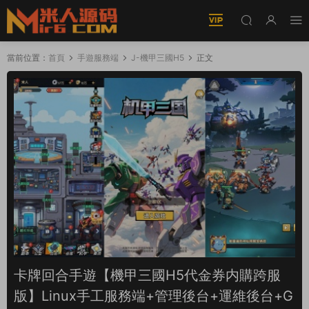
當前位置：
首頁
手遊服務端
J-機甲三國H5
正文
卡牌回合手遊【機甲三國H5代金券内購跨服
版】Linux手工服務端+管理後台+運維後台+G