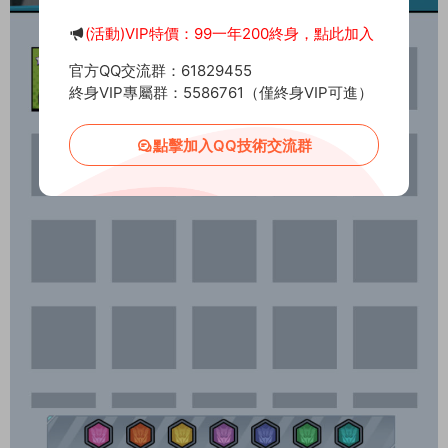
(活動)VIP特價：99一年200終身，點此加入
官方QQ交流群：61829455
終身VIP專屬群：5586761（僅終身VIP可進）
點擊加入QQ技術交流群