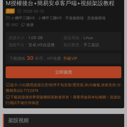
M授權後台+簡易安卓客戶端+視頻架設教程
原創
2026-02-12
J-機甲三國H5
·
J-機甲三國H5
·
手遊服務端
·
頁遊服務端
992
推廣
資源大小：
1.06 GB
架設系統：
Linux
遊戲平台：
安卓,H5自适應
架設難度：
手工架設
30
下載價格
米币，VIP免費
升級VIP
立即購買
提示:小白購買資源注意!程序不包安裝!需安裝,BUG修複,技術支持,付
費聯系QQ:7722974
下載資源僅供學習版權歸原創者所有！商業用途與本站無關！資源自
行測試不做任何保證
架設視頻