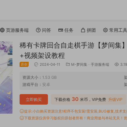
页游服务端
问答
任务
拼团
常用工
稀有卡牌回合自走棋手游【梦间集】L
+视频架设教程
原创
2024-04-11
M-梦间集
·
手游服务端
3.1
资源大小：
1.53 GB
游戏平台：
安卓
30
立即购买
下载价格
米币，VIP免费
升级VIP
提示:小白购买资源注意!程序不包安装!需安装,BUG修复,技术支持,
下载资源仅供学习版权归原创者所有！商业用途与本站无关！