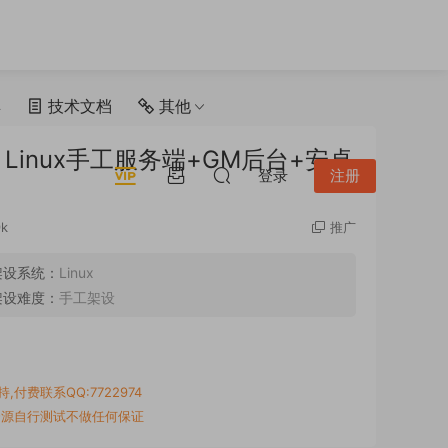
具
技术文档
其他
inux手工服务端+GM后台+安卓
登录
注册
9k
推广
架设系统：
Linux
架设难度：
手工架设
付费联系QQ:7722974
资源自行测试不做任何保证