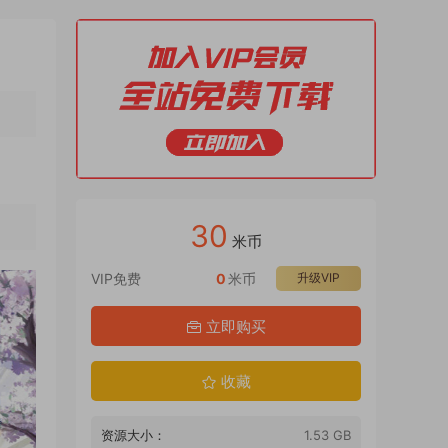
30
米币
VIP免费
0
米币
升级VIP
立即购买
收藏
资源大小：
1.53 GB