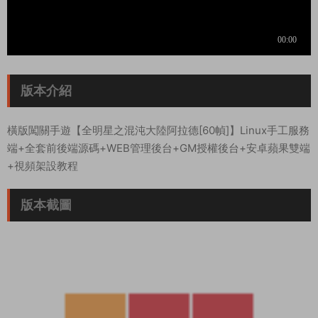
版本介紹
橫版闖關手遊【全明星之混沌大陸阿拉德[60幀]】Linux手工服務
端+全套前後端源碼+WEB管理後台+GM授權後台+安卓蘋果雙端
+視頻架設教程
版本截圖