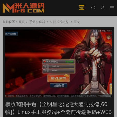
當前位置：
首頁
手遊服務端
A-阿拉德之怒
正文
橫版闖關手遊【全明星之混沌大陸阿拉德[60
幀]】Linux手工服務端+全套前後端源碼+WEB