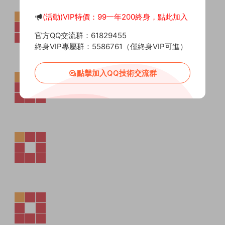
(活動)VIP特價：99一年200終身，點此加入
官方QQ交流群：61829455
終身VIP專屬群：5586761（僅終身VIP可進）
點擊加入QQ技術交流群