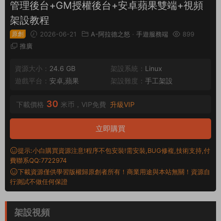
管理後台+GM授權後台+安卓蘋果雙端+視頻
架設教程
原創
2026-06-21
A-阿拉德之怒
·
手遊服務端
899
推廣
資源大小：
24.6 GB
架設系統：
Linux
遊戲平台：
安卓,蘋果
架設難度：
手工架設
30
下載價格
米币，VIP免費
升級VIP
立即購買
提示:小白購買資源注意!程序不包安裝!需安裝,BUG修複,技術支持,付
費聯系QQ:7722974
下載資源僅供學習版權歸原創者所有！商業用途與本站無關！資源自
行測試不做任何保證
架設視頻