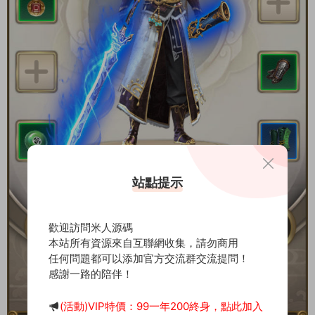
站點提示
歡迎訪問米人源碼
本站所有資源來自互聯網收集，請勿商用
任何問題都可以添加官方交流群交流提問！
感謝一路的陪伴！
(活動)VIP特價：99一年200終身，點此加入