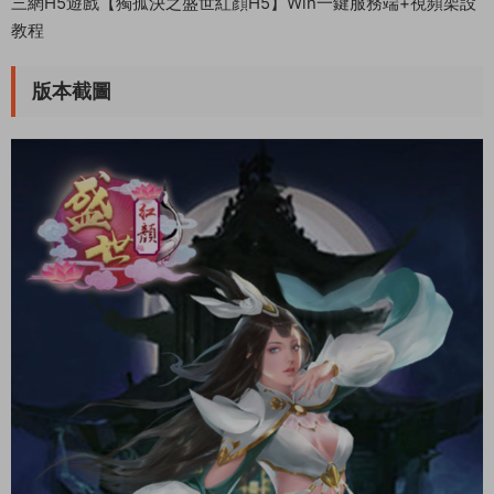
三網H5遊戲【獨孤決之盛世紅顔H5】Win一鍵服務端+視頻架設
教程
版本截圖