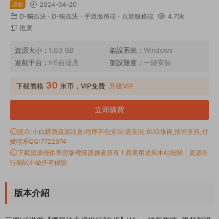
原創
2024-04-20
D-獨孤決
·
D-獨孤決
·
手遊服務端
·
頁遊服務端
4.75k
推廣
資源大小：
1.03 GB
架設系統：
Windows
遊戲平台：
H5自适應
架設難度：
一鍵安裝
30
下載價格
米币，VIP免費
升級VIP
立即購買
提示:小白購買資源注意!程序不包安裝!需安裝,BUG修複,技術支持,付
費聯系QQ:7722974
下載資源僅供學習版權歸原創者所有！商業用途與本站無關！資源自
行測試不做任何保證
版本介紹