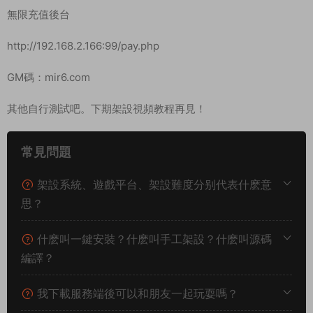
無限充值後台
http://192.168.2.166:99/pay.php
GM碼：mir6.com
其他自行測試吧。下期架設視頻教程再見！
常見問題
架設系統、遊戲平台、架設難度分别代表什麽意
思？
什麽叫一鍵安裝？什麽叫手工架設？什麽叫源碼
編譯？
我下載服務端後可以和朋友一起玩耍嗎？