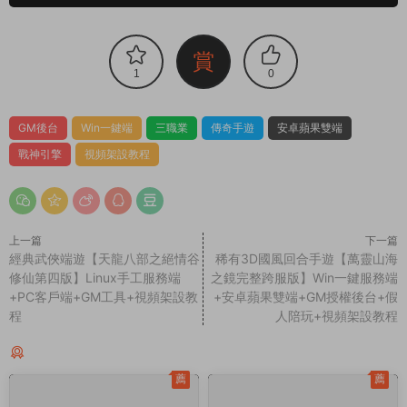
賞
1
0
GM後台
Win一鍵端
三職業
傳奇手遊
安卓蘋果雙端
戰神引擎
視頻架設教程
上一篇
下一篇
經典武俠端遊【天龍八部之絕情谷
稀有3D國風回合手遊【萬靈山海
修仙第四版】Linux手工服務端
之鏡完整跨服版】Win一鍵服務端
+PC客戶端+GM工具+視頻架設教
+安卓蘋果雙端+GM授權後台+假
程
人陪玩+視頻架設教程
同類源碼
薦
薦