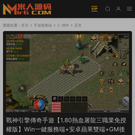
當前位置：
首頁
手遊服務端
C-傳奇
正文
戰神引擎傳奇手遊【1.80熱血屠龍三職業免授
權版】Win一鍵服務端+安卓蘋果雙端+GM後