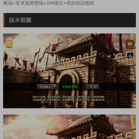
務端+安卓蘋果雙端+GM後台+視頻架設教程
版本截圖