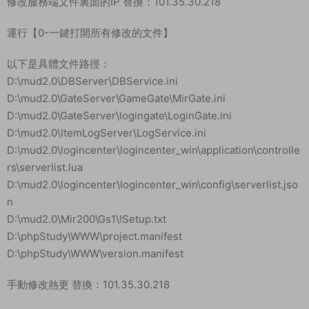
修改服務端文件裏面的IP 替換：101.35.30.218
運行【0-一鍵打開所有修改的文件】
以下是具體文件路徑：
D:\mud2.0\DBServer\DBService.ini
D:\mud2.0\GateServer\GameGate\MirGate.ini
D:\mud2.0\GateServer\logingate\LoginGate.ini
D:\mud2.0\ItemLogServer\LogService.ini
D:\mud2.0\logincenter\logincenter_win\application\controlle
rs\serverlist.lua
D:\mud2.0\logincenter\logincenter_win\config\serverlist.jso
n
D:\mud2.0\Mir200\Gs1\!Setup.txt
D:\phpStudy\WWW\project.manifest
D:\phpStudy\WWW\version.manifest
手動修改熱更 替換：101.35.30.218