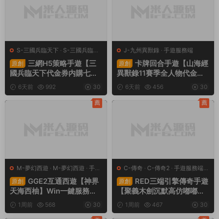
S-三國兵臨天下
·
S-三國兵臨天
J-九州異獸錄
·
手遊服務端
下
·
手遊服務端
·
頁遊服務端
三網H5策略手遊【三
卡牌回合手遊【山海經
原創
原創
國兵臨天下代金券内購七合
異獸錄11賽季全人物代金券
修複版】Linux手工服務端
内購版】Win一鍵服務端+授
6天前
992
30
6天前
456
30
+管理後台+GM授權後台
權GM後台+管理後台+熱更
+簡易安卓客戶端+視頻架設
修改工具+安卓+視頻架設教
薦
薦
教程
程
M-夢幻西遊
·
M-夢幻西遊
·
手遊
C-傳奇
·
C-傳奇2
·
手遊服務端
·
服務端
·
端遊服務端
端遊服務端
GGE2互通西遊【神界
RED三端引擎傳奇手遊
原創
原創
天海西柚】Win一鍵服務端
【聚義木劍沉默高仿嘟嘟沉
+安卓蘋果PC三端+内置GM
默】Win一鍵服務端+安卓蘋
1周前
568
30
1周前
467
30
工具+全套源碼+視頻架設教
果PC三端+視頻架設教程