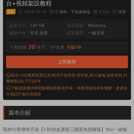
台+視頻架設教程
原創
2024-05-15
C-傳奇
·
手遊服務端
3.55k
推廣
資源大小：
1.91 GB
架設系統：
Windows
遊戲平台：
安卓,蘋果
架設難度：
一鍵安裝
30
下載價格
米币，VIP免費
升級VIP
立即購買
提示:小白購買資源注意!程序不包安裝!需安裝,BUG修複,技術支持,付
費聯系QQ:7722974
下載資源僅供學習版權歸原創者所有！商業用途與本站無關！資源自
行測試不做任何保證
版本介紹
戰神引擎傳奇手遊【1.80熱血屠龍三職業免授權版】Win一鍵服