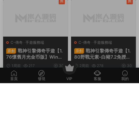
程
薦
薦
C-傳奇
·
手遊服務端
C-傳奇
·
手遊服務端
戰神引擎傳奇手遊【1.
戰神引擎傳奇手遊【1.
原創
原創
76懷舊月光金币版】Win一
80野戰元素-白豬7.2免授
鍵服務端+安卓蘋果雙端+G
權】Win一鍵服務端+安卓+
1周前
217
30
2周前
278
30
M授權物品後台+視頻架設教
GM授權物品後台+視頻架設
程
教程
首頁
發現
VIP
客服
我的
評論
0
請先
登錄
本站所提供的内容均來自公開網絡收集、轉發、二次開發而來，若侵犯了您的
合法權益，請來信通知我們，我們會及時删除，給您帶來的不便，我們深表歉
意。