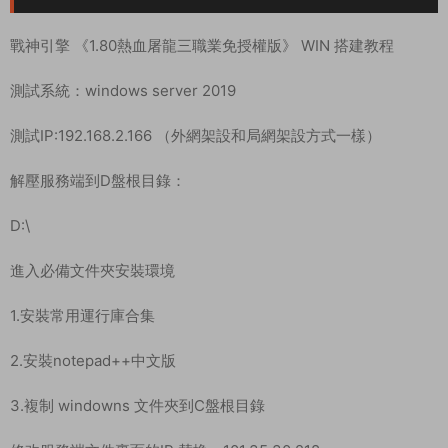
戰神引擎 《1.80熱血屠龍三職業免授權版》 WIN 搭建教程
測試系統：windows server 2019
測試IP:192.168.2.166 （外網架設和局網架設方式一樣）
解壓服務端到D盤根目錄：
D:\
進入必備文件夾安裝環境
1.安裝常用運行庫合集
2.安裝notepad++中文版
3.複制 windowns 文件夾到C盤根目錄