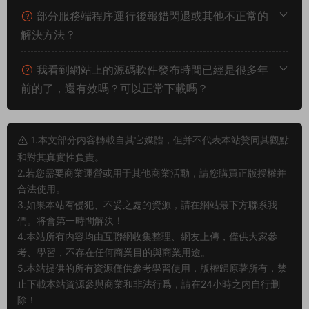
部分服務端程序運行後報錯閃退或其他不正常的
解決方法？
我看到網站上的源碼軟件發布時間已經是很多年
前的了，還有效嗎？可以正常下載嗎？
1.本文部分内容轉載自其它媒體，但并不代表本站贊同其觀點
和對其真實性負責。
2.若您需要商業運營或用于其他商業活動，請您購買正版授權并
合法使用。
3.如果本站有侵犯、不妥之處的資源，請在網站最下方聯系我
們。将會第一時間解決！
4.本站所有内容均由互聯網收集整理、網友上傳，僅供大家參
考、學習，不存在任何商業目的與商業用途。
5.本站提供的所有資源僅供參考學習使用，版權歸原著所有，禁
止下載本站資源參與商業和非法行爲，請在24小時之内自行删
除！