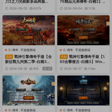
刀3之刀光劍影多區跨服
76精品兄弟傳奇-白豬2】Wi
版】Win一鍵服務端+安卓
n一鍵服務端+安卓蘋果雙端
2024-09-05
9.07k
2024-09-04
1.13k
+跨服+運營後台+GM授權
+視頻架設教程
30
30
後台+視頻架設教程
C-傳奇
·
手遊服務端
C-傳奇
·
手遊服務端
戰神引擎傳奇手遊【全
戰神引擎傳奇手遊【1.
原創
原創
新征戰九州第二季-白豬3】
85合擊複古-白豬3】Win一
Win一鍵服務端+安卓蘋果雙
鍵服務端+安卓蘋果雙端+G
2024-08-29
916
30
2024-08-27
1.16w
端+視頻架設教程
M後台+視頻架設教程
30
C-傳奇
·
手遊服務端
C-傳奇
·
手遊服務端