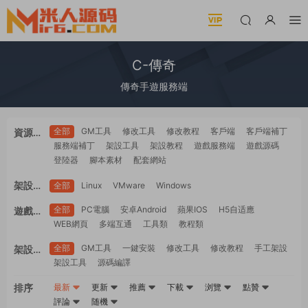
C-傳奇
傳奇手遊服務端
全部
GM工具
修改工具
修改教程
客戶端
客戶端補丁
資源類
服務端補丁
架設工具
架設教程
遊戲服務端
遊戲源碼
型
登陸器
腳本素材
配套網站
架設系
全部
Linux
VMware
Windows
統
全部
PC電腦
安卓Android
蘋果IOS
H5自适應
遊戲平
WEB網頁
多端互通
工具類
教程類
台
全部
GM工具
一鍵安裝
修改工具
修改教程
手工架設
架設難
架設工具
源碼編譯
度
排序
最新
更新
推薦
下載
浏覽
點贊
評論
随機