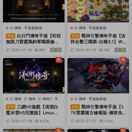
C-傳奇
·
手遊服務端
C-傳奇
·
手遊服務端
白日門傳奇手遊【旺旺
戰神引擎傳奇手遊【吉
原創
原創
無限刀雷霆萬鈞單職業修複
祥合擊三職業-白豬3.1】Wi
版】Win一鍵服務端+安卓
n一鍵服務端+安卓蘋果雙端
2024-07-26
991
30
2024-07-12
762
30
+跨服+運營後台+GM授權
+GM授權後台+視頻架設教
後台+視頻架設教程
程
薦
薦
C-傳奇
·
C-傳奇
·
C-傳奇2
·
手遊
C-傳奇
·
手遊服務端
服務端
·
端遊服務端
·
頁遊服務端
三網H5遊戲【清淵白
戰神引擎傳奇手遊【1.
原創
原創
鹭冰雪H5完整版】Linux手
76雷霆複古修複版-褲衩免
工服務端+全套源碼+轉表工
授權】Win一鍵服務端+安卓
2024-07-08
4.23k
2024-07-07
1.03k
具+管理後台+GM後台+安
蘋果雙端+GM後台+視頻架
30
30
卓+視頻架設教程
設教程
薦
薦