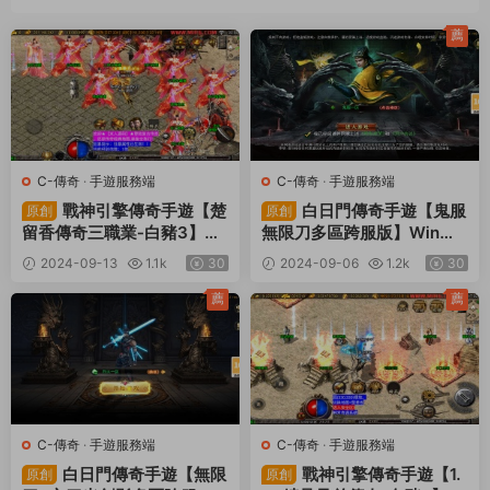
薦
C-傳奇
·
手遊服務端
C-傳奇
·
手遊服務端
戰神引擎傳奇手遊【楚
白日門傳奇手遊【鬼服
原創
原創
留香傳奇三職業-白豬3】Wi
無限刀多區跨服版】Win一
n一鍵服務端+安卓蘋果雙端
鍵服務端+安卓+多區跨服
2024-09-13
1.1k
30
2024-09-06
1.2k
30
+GM後台+視頻架設教程
+管理後台+GM授權後台
+視頻架設教程
薦
薦
C-傳奇
·
手遊服務端
C-傳奇
·
手遊服務端
白日門傳奇手遊【無限
戰神引擎傳奇手遊【1.
原創
原創