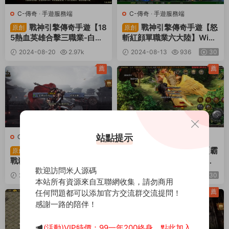
C-傳奇
·
手遊服務端
C-傳奇
·
手遊服務端
戰神引擎傳奇手遊【18
戰神引擎傳奇手遊【怒
原創
原創
5熱血英雄合擊三職業-白豬
斬紅顔單職業六大陸】Win
3.1】Win一鍵服務端+安卓
一鍵服務端+安卓蘋果雙端+
2024-08-20
2.97k
2024-08-13
936
30
蘋果雙端+視頻架設教程
GM授權後台+視頻架設教程
30
薦
薦
站點提示
C-傳奇
·
手遊服務端
C-傳奇
·
手遊服務端
戰神引擎傳奇手遊【再
戰神引擎傳奇手遊【霸
原創
原創
戰殺伐第二季二十大陸單職
天美莎合擊三職業】Win一
歡迎訪問米人源碼
業完整版】Win一鍵服務端
鍵服務端+安卓蘋果雙端+G
2024-08-13
929
30
2024-08-06
756
30
+安卓蘋果雙端+GM授權後
M授權物品後台+視頻架設教
本站所有資源來自互聯網收集，請勿商用
台+視頻架設教程
程
薦
薦
任何問題都可以添加官方交流群交流提問！
感謝一路的陪伴！
(活動)VIP特價：99一年200終身，點此加入