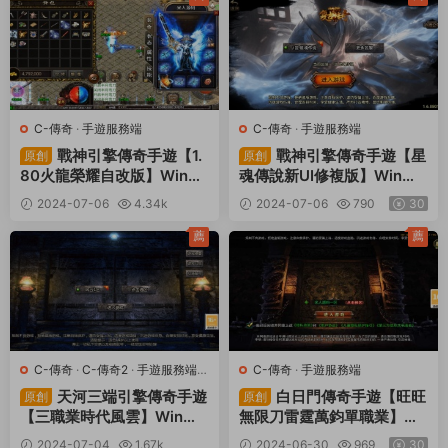
C-傳奇
·
手遊服務端
C-傳奇
·
手遊服務端
戰神引擎傳奇手遊【1.
戰神引擎傳奇手遊【星
原創
原創
80火龍榮耀自改版】Win一
魂傳說新UI修複版】Win一
鍵服務端+安卓蘋果雙端+G
鍵服務端+安卓蘋果雙端+G
2024-07-06
4.34k
2024-07-06
790
30
M授權物品後台+視頻架設教
M授權後台+視頻架設教程
30
程
薦
薦
C-傳奇
·
C-傳奇2
·
手遊服務端
·
C-傳奇
·
手遊服務端
端遊服務端
天河三端引擎傳奇手遊
白日門傳奇手遊【旺旺
原創
原創
【三職業時代風雲】Win一
無限刀雷霆萬鈞單職業】Wi
鍵服務端+安卓蘋果PC三端
n一鍵服務端+安卓+多區跨
2024-07-04
1.67k
2024-06-30
969
30