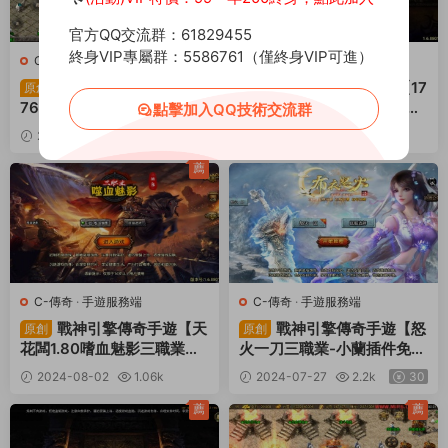
官方QQ交流群：61829455
終身VIP專屬群：5586761（僅終身VIP可進）
C-傳奇
·
手遊服務端
C-傳奇
·
手遊服務端
戰神引擎傳奇手遊【1.
戰神引擎傳奇手遊【17
原創
原創
76神器之獸寵物召喚第二
6初心複古赤月終極版-白豬
點擊加入QQ技術交流群
季】Win一鍵服務端+安卓蘋
3】Win一鍵服務端+安卓蘋
2024-08-06
883
30
2024-08-05
1.48k
果雙端+GM授權物品後台
果雙端+GM授權物品後台
30
+視頻架設教程
+視頻架設教程
薦
C-傳奇
·
手遊服務端
C-傳奇
·
手遊服務端
戰神引擎傳奇手遊【天
戰神引擎傳奇手遊【怒
原創
原創
花闆1.80嗜血魅影三職業仿
火一刀三職業-小蘭插件免授
996UI免授權版】Win一鍵
權】Win一鍵服務端+安卓蘋
2024-08-02
1.06k
2024-07-27
2.2k
30
服務端+安卓蘋果雙端+GM
果雙端+GM授權後台+視頻
30
後台+視頻架設教程
架設教程
薦
薦