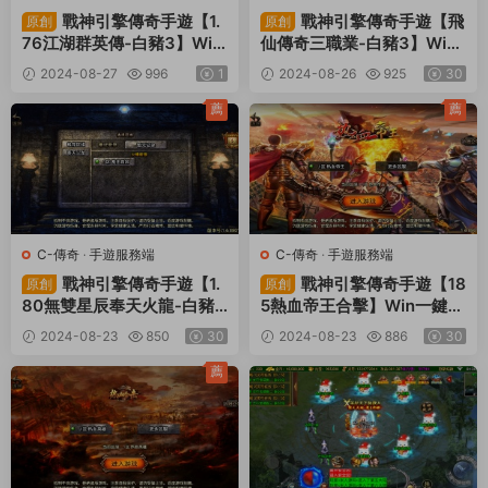
戰神引擎傳奇手遊【1.
戰神引擎傳奇手遊【飛
原創
原創
76江湖群英傳-白豬3】Win
仙傳奇三職業-白豬3】Win
一鍵服務端+安卓蘋果雙端+
一鍵服務端+安卓蘋果雙端+
2024-08-27
996
1
2024-08-26
925
30
GM後台+視頻架設教程
GM後台+視頻架設教程
薦
薦
C-傳奇
·
手遊服務端
C-傳奇
·
手遊服務端
戰神引擎傳奇手遊【1.
戰神引擎傳奇手遊【18
原創
原創
80無雙星辰奉天火龍-白豬
5熱血帝王合擊】Win一鍵服
3】Win一鍵服務端+安卓蘋
務端+安卓蘋果雙端+GM後
2024-08-23
850
30
2024-08-23
886
30
果雙端+GM後台+視頻架設
台+視頻架設教程
教程
薦