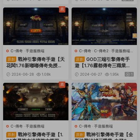
+視頻架設教程
服+運營後台+源碼+視頻架
30
設教程
薦
C-傳奇
·
手遊服務端
C-傳奇
·
C-傳奇2
·
手遊服務端
·
端遊服務端
戰神引擎傳奇手遊【天
GOD三端引擎傳奇手
原創
原創
花闆1.76新嘟嘟傳奇免授權
遊【1.76霧都傳奇三職業】
版】Win一鍵服務端+安卓+
Win一鍵服務端+PC安卓互
2024-06-28
1.08k
2024-06-27
1.95k
1
GM授權物品後台+視頻架設
通客戶端+視頻架設教程
30
教程
薦
C-傳奇
·
手遊服務端
C-傳奇
·
手遊服務端
戰神引擎傳奇手遊【1.
戰神引擎傳奇手遊【全
原創
原創