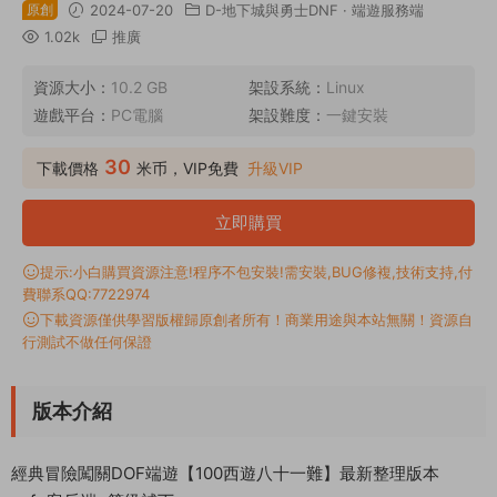
原創
2024-07-20
D-地下城與勇士DNF
·
端遊服務端
1.02k
推廣
資源大小：
10.2 GB
架設系統：
Linux
遊戲平台：
PC電腦
架設難度：
一鍵安裝
30
下載價格
米币，VIP免費
升級VIP
立即購買
提示:小白購買資源注意!程序不包安裝!需安裝,BUG修複,技術支持,付
費聯系QQ:7722974
下載資源僅供學習版權歸原創者所有！商業用途與本站無關！資源自
行測試不做任何保證
版本介紹
經典冒險闖關DOF端遊【100西遊八十一難】最新整理版本