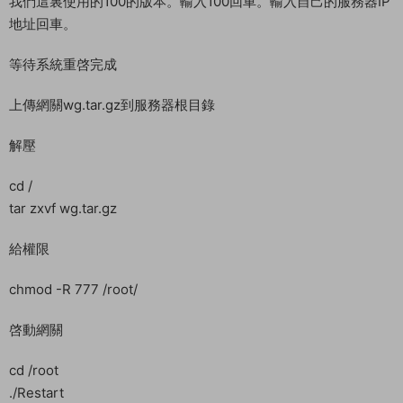
首先我們需要下載Linux管理工具，并且連接到自己的服務器。
第一步輸入安裝一鍵服務端，以下提供了3組安裝命令，任意一
個命令都可以，如果我使用的命令失效了就使用另外的命令
curl -O dnf.7yvip.cn/vip;chmod +x vip;./vip
備用命令1：curl -O
https://gitee.com/vip980637/dnf/raw/dnf/vip;chmod +x
vip;./vip
備用命令2：curl -O vip.dnfsf.vip/tz;chmod +x tz;./tz
輸入1 安裝服務端
我們這裏使用的100的版本。輸入100回車。輸入自己的服務器IP
地址回車。
等待系統重啓完成
上傳網關wg.tar.gz到服務器根目錄