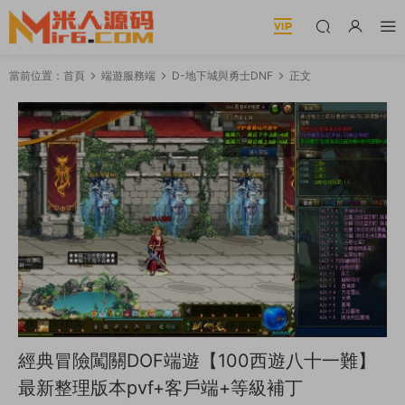
當前位置：
首頁
端遊服務端
D-地下城與勇士DNF
正文
經典冒險闖關DOF端遊【100西遊八十一難】
最新整理版本pvf+客戶端+等級補丁