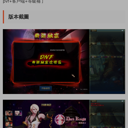
pvf+客戶端+等級補丁
版本截圖