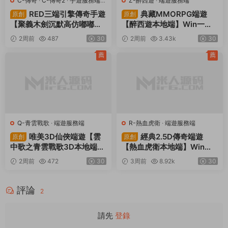
C-傳奇
·
C-傳奇2
·
手遊服務端
·
M-夢幻西遊
·
M-夢幻西遊
·
手遊
端遊服務端
服務端
·
端遊服務端
RED三端引擎傳奇互通
GGE2互通西遊【神界
原創
原創
【2003我本沉默】Win一鍵
天海西柚】Win一鍵服務端
服務端+安卓蘋果PC三端
+安卓蘋果PC三端+内置GM
5天前
60
30
1周前
621
30
+視頻架設教程
工具+全套源碼+視頻架設教
程
薦
薦
C-傳奇
·
C-傳奇2
·
手遊服務端
·
Z-醉西遊
·
端遊服務端
端遊服務端
RED三端引擎傳奇手遊
典藏MMORPG端遊
原創
原創
【聚義木劍沉默高仿嘟嘟沉
【醉西遊本地端】Win一鍵
默】Win一鍵服務端+安卓蘋
服務端+PC客戶端+GM後台
2周前
487
30
2周前
3.43k
30
果PC三端+視頻架設教程
+視頻架設教程
薦
薦