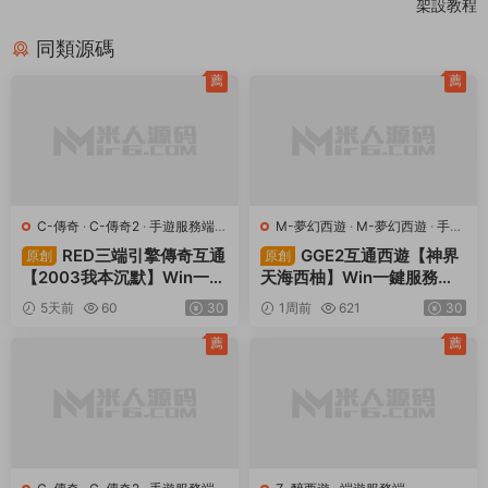
賞
0
0
客戶端
最新整理學習版本pvf
服務端
等級補丁
經典冒險闖關DNF端遊
上一篇
下一篇
3D精品仙俠手遊【天劍訣】Win一
經典武俠端遊【天龍八部之憶當年
鍵服務端+安卓+GM授權後台+視
085複古珍藏完美版】Linux手工
頻架設教程
服務端+PC客戶端+GM工具+視頻
架設教程
同類源碼
薦
薦