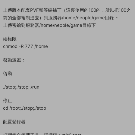
解壓
cd /
tar zxvf wg.tar.gz
給權限
chmod -R 777 /root/
啓動網關
cd /root
./Restart
上傳版本配套PVF和等級補丁（這裏使用的100的，所以把100之
前的全部複制進去）到服務器/home/neople/game目錄下
上傳密鑰到服務器/home/neople/game目錄下