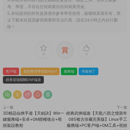
部分服務端程序運行後報錯閃退或其他不正常的
解決方法？
我看到網站上的源碼軟件發布時間已經是很多年
前的了，還有效嗎？可以正常下載嗎？
1.本文部分内容轉載自其它媒體，但并不代表本站贊同其觀點
和對其真實性負責。
2.若您需要商業運營或用于其他商業活動，請您購買正版授權并
合法使用。
3.如果本站有侵犯、不妥之處的資源，請在網站最下方聯系我
們。将會第一時間解決！
4.本站所有内容均由互聯網收集整理、網友上傳，僅供大家參
考、學習，不存在任何商業目的與商業用途。
5.本站提供的所有資源僅供參考學習使用，版權歸原著所有，禁
止下載本站資源參與商業和非法行爲，請在24小時之内自行删
除！