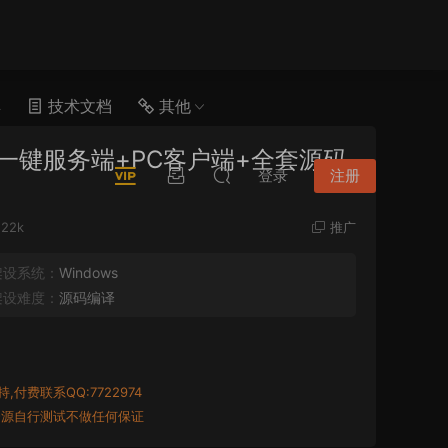
具
技术文档
其他
n一键服务端+PC客户端+全套源码
登录
注册
.22k
推广
架设系统：
Windows
架设难度：
源码编译
付费联系QQ:7722974
资源自行测试不做任何保证