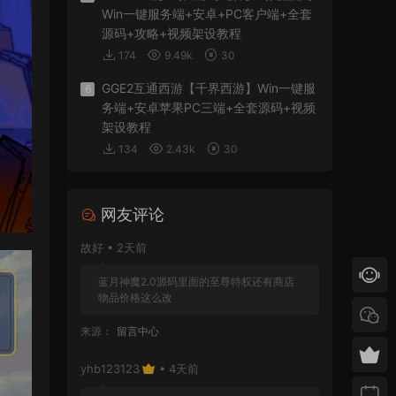
Win一键服务端+安卓+PC客户端+全套
源码+攻略+视频架设教程
174
9.49k
30
GGE2互通西游【千界西游】Win一键服
6
务端+安卓苹果PC三端+全套源码+视频
架设教程
134
2.43k
30
网友评论
故好 • 2天前
蓝月神魔2.0源码里面的至尊特权还有商店
物品价格这么改
来源：
留言中心
yhb123123
• 4天前