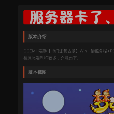
版本介绍
GGEMH端游【18门派复古版】Win一键服务端+
检测此端BUG较多，介意勿下。
版本截图