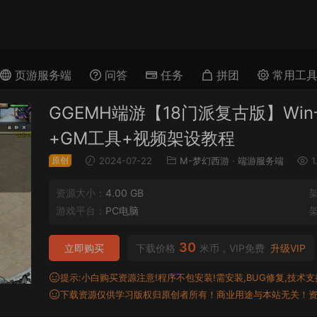
页游服务端
问答
任务
拼团
常用工
GGEMH端游【18门派复古版】Wi
+GM工具+视频架设教程
原创
2024-07-22
M-梦幻西游
·
端游服务端
1
资源大小：
4.00 GB
游戏平台：
PC电脑
30
立即购买
下载价格
米币，VIP免费
升级VIP
提示:小白购买资源注意!程序不包安装!需安装,BUG修复,技术支持,
下载资源仅供学习版权归原创者所有！商业用途与本站无关！