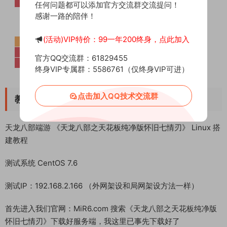
任何问题都可以添加官方交流群交流提问！
感谢一路的陪伴！
(活动)VIP特价：99一年200终身，点此加入
官方QQ交流群：61829455
终身VIP专属群：5586761（仅终身VIP可进）
点击加入QQ技术交流群
教程介绍
天龙八部端游 《天龙八部之天花板纯净版怀旧七情刃》 Linux 搭
建教程
测试系统 CentOS 7.6
测试IP：192.168.2.166 （外网架设和局网架设方法一样）
首先进入我们官网：MiR6.com 搜索《天龙八部之天花板纯净版
怀旧七情刃》下载好服务端，我这里已事先下载好了