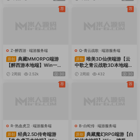
工具+全套源码+视频架设教
果PC三端+视频架设教程
程
荐
荐
Z-醉西游
·
端游服务端
Q-青云战歌
·
端游服务端
典藏MMORPG端游
唯美3D仙侠端游【云
原创
原创
【醉西游本地端】Win一键
中歌之青云战歌3D本地端】
服务端+PC客户端+GM后台
Win一键服务端+PC客户端+
2周前
2.52k
30
2周前
432
30
+视频架设教程
GM工具+视频架设教程
荐
荐
R-热血虎卫
·
端游服务端
B-白蛇传
·
端游服务端
经典2.5D传奇端游
典藏魔幻RPG端游【白
原创
原创