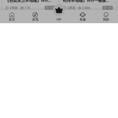
【热血虎卫本地端】Win一
蛇传本地端】Win一键服务
键服务端+PC客户端+视频
端+PC客户端+GM工具+视
2周前
7.7k
30
2周前
2.86k
30
架设教程
频架设教程
首页
发现
VIP
客服
我的
评论
1
请先
登录
这个端是算很好的了，只有一点小问题，1、大地图打不开，
2、大理两个任务不能作。
peonwing
2025-09-01
0
本站所提供的内容均来自公开网络收集、转发、二次开发而来，若侵犯了您的
合法权益，请来信通知我们，我们会及时删除，给您带来的不便，我们深表歉
意。
下载用户仅供学习交流，若使用商业用途，请购买正版授权，否则产生的一切
后果将由下载用户自行承担。
Copyright © 2012-2025
MiR6.COM
All Rights Reserved
网站地图