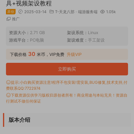
具+视频架设教程
原创
2025-03-14
T-天龙八部
·
端游服务端
1.05k
推广
资源大小：
2.71 GB
架设系统：
Linux
游戏平台：
PC电脑
架设难度：
手工架设
30
下载价格
米币，VIP免费
升级VIP
立即购买
提示:小白购买资源注意!程序不包安装!需安装,BUG修复,技术支持,付
费联系QQ:7722974
下载资源仅供学习版权归原创者所有！商业用途与本站无关！资源自
行测试不做任何保证
版本介绍