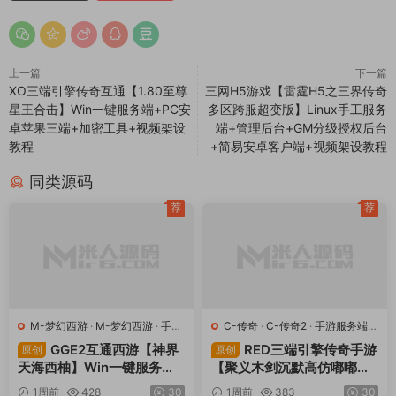
上一篇
下一篇
XO三端引擎传奇互通【1.80至尊
三网H5游戏【雷霆H5之三界传奇
星王合击】Win一键服务端+PC安
多区跨服超变版】Linux手工服务
卓苹果三端+加密工具+视频架设
端+管理后台+GM分级授权后台
教程
+简易安卓客户端+视频架设教程
同类源码
荐
荐
M-梦幻西游
·
M-梦幻西游
·
手游
C-传奇
·
C-传奇2
·
手游服务端
·
服务端
·
端游服务端
端游服务端
GGE2互通西游【神界
RED三端引擎传奇手游
原创
原创
天海西柚】Win一键服务端
【聚义木剑沉默高仿嘟嘟沉
+安卓苹果PC三端+内置GM
默】Win一键服务端+安卓苹
1周前
428
30
1周前
383
30