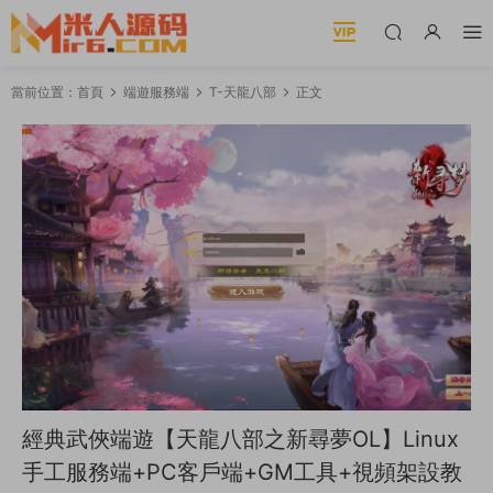
當前位置：
首頁
端遊服務端
T-天龍八部
正文
經典武俠端遊【天龍八部之新尋夢OL】Linux
手工服務端+PC客戶端+GM工具+視頻架設教