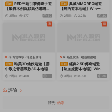
請先
登錄
本站所提供的内容均來自公開網絡收集、轉發、二次開發而來，若侵犯了您的
合法權益，請來信通知我們，我們會及時删除，給您帶來的不便，我們深表歉
意。
下載用戶僅供學習交流，若使用商業用途，請購買正版授權，否則産生的一切
後果将由下載用戶自行承擔。
Copyright © 2012-2025
MiR6.COM
All Rights Reserved
網站地圖
投訴郵箱：
Mail@Mir6.com
蜀ICP備2022016462号-2