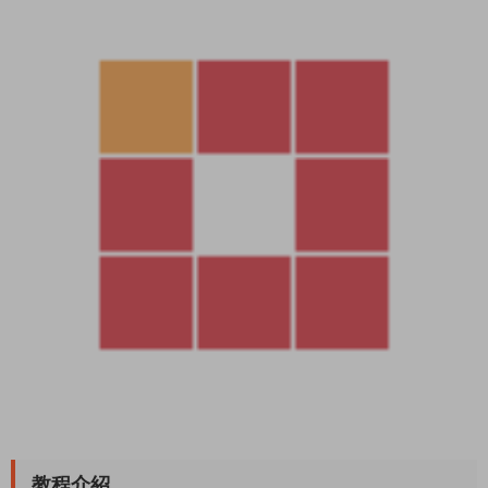
教程介紹
天龍八部端遊 《天龍八部之新尋夢OL》 Linux 搭建教程
測試系統 CentOS 7.6
測試IP：192.168.2.166 （外網架設和局網架設方法一樣）
首先進入我們官網：MiR6.com 搜索《天龍八部之新尋夢OL》下
載好服務端，我這裏已事先下載好了
然後進入常用工具分類下載Linux管理工具，并且連接到自己的服
務器。
創建虛拟内存（有虛拟内存的無需創建，直接從上傳服務端開始
操作）