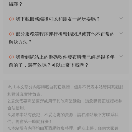
3.如果本站有侵犯、不妥之處的資源，請在網站最下方聯系我
們。将會第一時間解決！
4.本站所有内容均由互聯網收集整理、網友上傳，僅供大家參
考、學習，不存在任何商業目的與商業用途。
5.本站提供的所有資源僅供參考學習使用，版權歸原著所有，禁
止下載本站資源參與商業和非法行爲，請在24小時之内自行删
除！
賞
0
0
GM工具
Linux手工端
PC客戶端
天龍八部榮耀版
經典武俠端遊
視頻架設教程
上一篇
下一篇
戰神引擎傳奇手遊【1.80新UI戰聖
典藏懷舊端遊【凱旋OL】Win一鍵