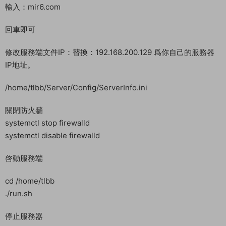
./run.sh
停止服務器
cd /home/tlbb
./stop.sh
到這裏服務端就完成了
客戶端修改：
解壓好客戶端，我事先已經解壓好了。
啓動 登陸器 輸入你自己服務器IP即可
第一次登陸，自動注冊賬号。
GM工具使用：
啓動TLBB_GM Tool
點擊讀取下面的分區