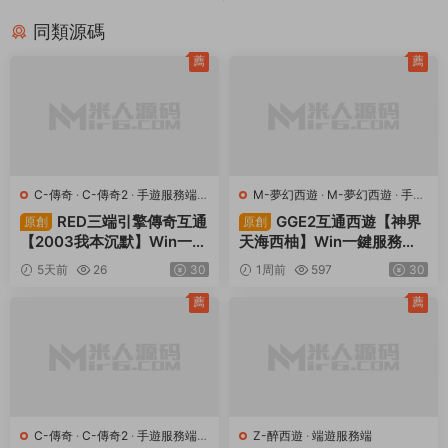
C-傳奇
·
C-傳奇2
·
手遊服務端
·
Z-醉西遊
·
端遊服務端
端遊服務端
RED三端引擎傳奇手遊
典藏MMORPG端遊
原創
原創
【聚義木劍沉默高仿嘟嘟沉
【醉西遊本地端】Win一鍵
默】Win一鍵服務端+安卓蘋
服務端+PC客戶端+GM後台
2周前
477
30
2周前
3.25k
30
果PC三端+視頻架設教程
+視頻架設教程
薦
薦
Q-青雲戰歌
·
端遊服務端
R-熱血虎衛
·
端遊服務端
唯美3D仙俠端遊【雲
經典2.5D傳奇端遊
原創
原創
中歌之青雲戰歌3D本地端】
【熱血虎衛本地端】Win一
Win一鍵服務端+PC客戶端+
鍵服務端+PC客戶端+視頻
2周前
468
30
3周前
8.92k
30
GM工具+視頻架設教程
架設教程
評論
0