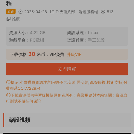
程
原創
2025-04-28
T-天龍八部
·
端遊服務端
813
推廣
資源大小：
4.22 GB
架設系統：
Linux
遊戲平台：
PC電腦
架設難度：
手工架設
30
下載價格
米币，VIP免費
升級VIP
立即購買
提示:小白購買資源注意!程序不包安裝!需安裝,BUG修複,技術支持,付
費聯系QQ:7722974
下載資源僅供學習版權歸原創者所有！商業用途與本站無關！資源自
行測試不做任何保證
架設視頻