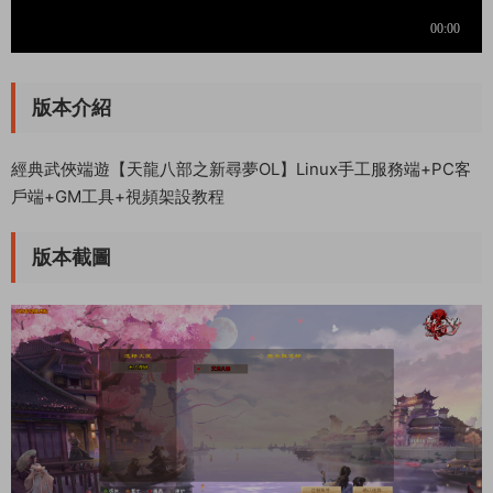
版本介紹
經典武俠端遊【天龍八部之新尋夢OL】Linux手工服務端+PC客
戶端+GM工具+視頻架設教程
版本截圖