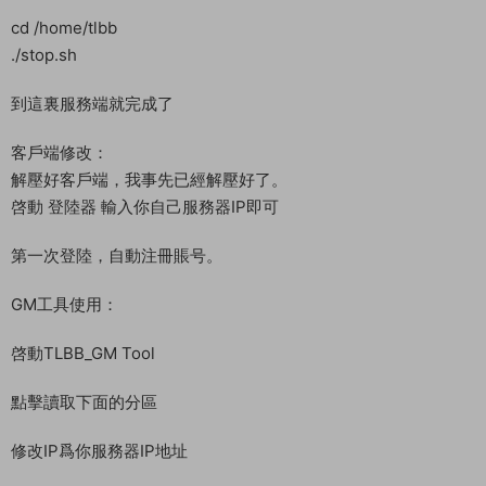
修改IP爲你服務器IP地址
修改數據庫密碼
點擊修改即可
把角色退出遊戲才可以查詢，否則容易回檔。然後再進入遊戲看
看。等級調整太高了。還沒加入門派。可以了，沒問題
下面我們來測試下遊戲裏的功能看看。好了，其他功能就自行測
試吧。更多的遊戲資源可以訪問www.MiR6.com下載，我們每款
遊戲資源均單獨制作了獨立的視頻架設教程，讓小白也可以快速
上手遊戲架設，快來體驗自己做GM的樂趣吧！
常見問題
架設系統、遊戲平台、架設難度分别代表什麽意