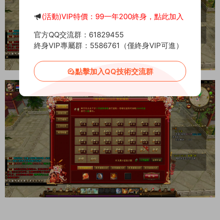
(活動)VIP特價：99一年200終身，點此加入
官方QQ交流群：61829455
終身VIP專屬群：5586761（僅終身VIP可進）
點擊加入QQ技術交流群