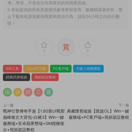
巅峰複古大背包-白豬3】Win一鍵
服務端+PC客戶端+視頻架設教程
服務端+安卓蘋果雙端+GM授權後
台+視頻架設教程
同類源碼
薦
薦
C-傳奇
·
C-傳奇2
·
手遊服務端
·
M-夢幻西遊
·
M-夢幻西遊
·
手遊
端遊服務端
服務端
·
端遊服務端
RED三端引擎傳奇互通
GGE2互通西遊【神界
原創
原創
【2003我本沉默】Win一鍵
天海西柚】Win一鍵服務端
服務端+安卓蘋果PC三端
+安卓蘋果PC三端+内置GM
5天前
26
30
1周前
597
30
+視頻架設教程
工具+全套源碼+視頻架設教
程
薦
薦