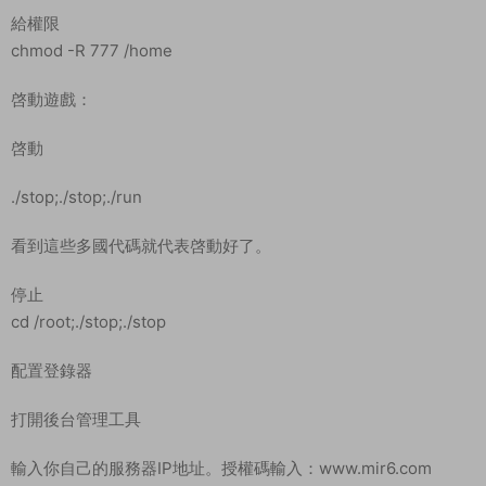
給權限
chmod -R 777 /home
啓動遊戲：
啓動
./stop;./stop;./run
看到這些多國代碼就代表啓動好了。
停止
cd /root;./stop;./stop
配置登錄器
打開後台管理工具
輸入你自己的服務器IP地址。授權碼輸入：www.mir6.com