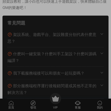
頻架設教程，讓小白也可以快速上手遊戲架設，快來體驗自己做
GM的樂趣吧！
常見問題
架設系統、遊戲平台、架設難度分别代表什麽意
思？
什麽叫一鍵安裝？什麽叫手工架設？什麽叫源碼
編譯？
我下載服務端後可以和朋友一起玩耍嗎？
部分服務端程序運行後報錯閃退或其他不正常的
解決方法？
我看到網站上的源碼軟件發布時間已經是很多年
首頁
發現
VIP
客服
我的