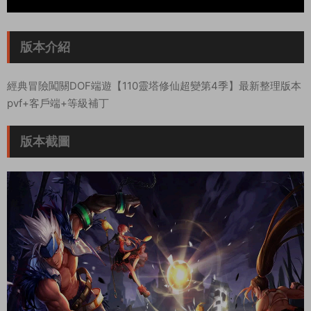
版本介紹
經典冒險闖關DOF端遊【110靈塔修仙超變第4季】最新整理版本
pvf+客戶端+等級補丁
版本截圖