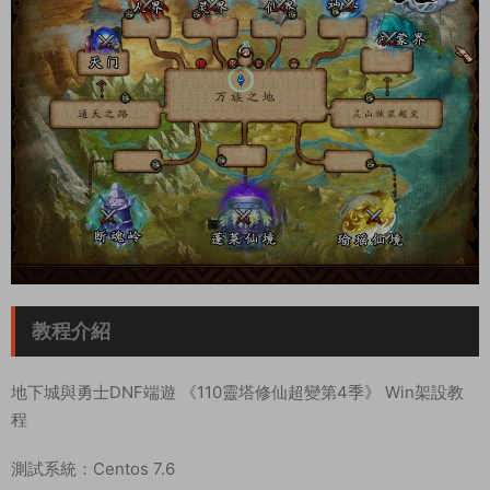
教程介紹
地下城與勇士DNF端遊 《110靈塔修仙超變第4季》 Win架設教
程
測試系統：Centos 7.6