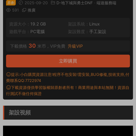
原創
2025-09-20
D-地下城與勇士DNF
·
端遊服務端
591
推廣
資源大小：
19.2 GB
架設系統：
Linux
遊戲平台：
PC電腦
架設難度：
手工架設
30
下載價格
米币，VIP免費
升級VIP
立即購買
提示:小白購買資源注意!程序不包安裝!需安裝,BUG修複,技術支持,付
費聯系QQ:7722974
下載資源僅供學習版權歸原創者所有！商業用途與本站無關！資源自
行測試不做任何保證
架設視頻