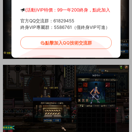
(活動)VIP特價：99一年200終身，點此加入
官方QQ交流群：61829455
終身VIP專屬群：5586761（僅終身VIP可進）
點擊加入QQ技術交流群