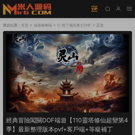
當前位置：
首頁
端遊服務端
D-地下城與勇士DNF
正文
經典冒險闖關DOF端遊【110靈塔修仙超變第4
季】最新整理版本pvf+客戶端+等級補丁