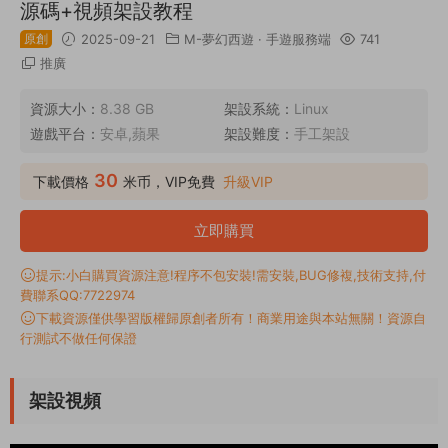
源碼+視頻架設教程
原創
2025-09-21
M-夢幻西遊
·
手遊服務端
741
推廣
資源大小：
8.38 GB
架設系統：
Linux
遊戲平台：
安卓,蘋果
架設難度：
手工架設
30
下載價格
米币，VIP免費
升級VIP
立即購買
提示:小白購買資源注意!程序不包安裝!需安裝,BUG修複,技術支持,付
費聯系QQ:7722974
下載資源僅供學習版權歸原創者所有！商業用途與本站無關！資源自
行測試不做任何保證
架設視頻