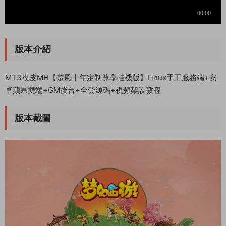
版本介紹
MT3換皮MH【楚風十年定制尊享挂機版】Linux手工服務端+安
卓蘋果雙端+GM後台+全套源碼+視頻架設教程
版本截圖