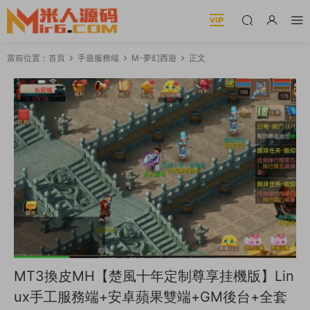
當前位置：
首頁
手遊服務端
M-夢幻西遊
正文
MT3換皮MH【楚風十年定制尊享挂機版】Lin
ux手工服務端+安卓蘋果雙端+GM後台+全套