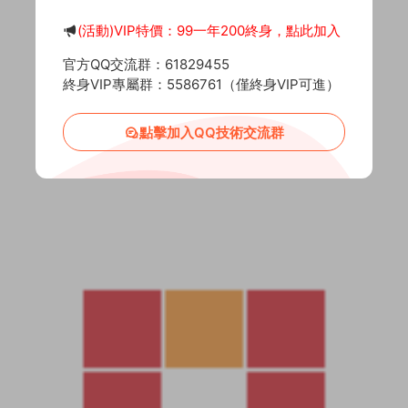
(活動)VIP特價：99一年200終身，點此加入
官方QQ交流群：61829455
終身VIP專屬群：5586761（僅終身VIP可進）
點擊加入QQ技術交流群