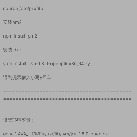
修改配置profile配置文件：
echo ‘export PATH=$PATH:/opt/environment/node/bin’ >>
/etc/profile
立即生效：
source /etc/profile
安装pm2：
npm install pm2
安装jdk：
yum install java-1.8.0-openjdk.x86_64 -y
遇到提示输入小写y回车
==========================================