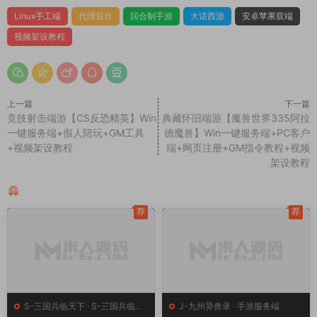
除！
赏
0
0
Linux手工端
代理后台
回合制手游
大话西游
安卓苹果双端
视频架设教程
上一篇
下一篇
竞技射击端游【CS反恐精英】Win
典藏怀旧端游【魔兽世界335阿拉
一键服务端+假人陪玩+GM工具
德魔兽】Win一键服务端+PC客户
+视频架设教程
端+网页注册+GM指令教程+视频
架设教程
同类源码
荐
荐