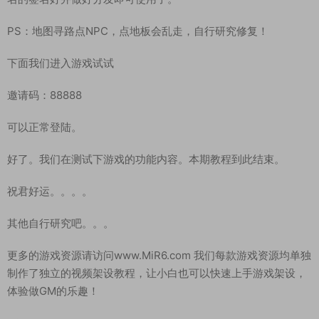
\Payload\dhxy-
mobile.app\assets\resources\native\2d\2d9aa17d-62c1-
4219-8b9f-52dca8ad4beb.3d621.manifest
这样苹果客户端就修改好了。然后把修改好的客户端发给苹果签
名的签名好并做好分发即可使用了。
PS：地图寻路点NPC，点地板会乱走，自行研究修复！
下面我们进入游戏试试
邀请码：88888
可以正常登陆。
好了。我们在测试下游戏的功能内容。本期教程到此结束。
祝君好运。。。。