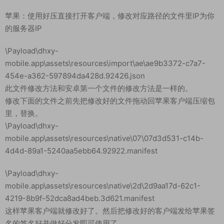
8b9f-52dca8ad4beb.f805d.manifest
把IP全部修改好后，我们使用安卓反编译工具对修改好的客户端
进行回编译+签名成APK安卓客户端。这样我们桌面上新生成的
APK安卓客户端就是我们正式可以使用的客户端了，一会我们使
用它安装到安卓模拟器里试试看。
苹果：使用好压直接打开客户端，修改对应路径的文件里IP为你
的服务器IP
\Payload\dhxy-
mobile.app\assets\resources\import\ae\ae9b3372-c7a7-
454e-a362-597894da428d.92426.json
此文件修改方法和安卓第一个文件的修改方法是一样的。
修改下面的文件之前先把修改好的文件拖动回苹果客户端压缩包
里，替换。
\Payload\dhxy-
mobile.app\assets\resources\native\07\07d3d531-c14b-
4d4d-89a1-5240aa5ebb64.92922.manifest