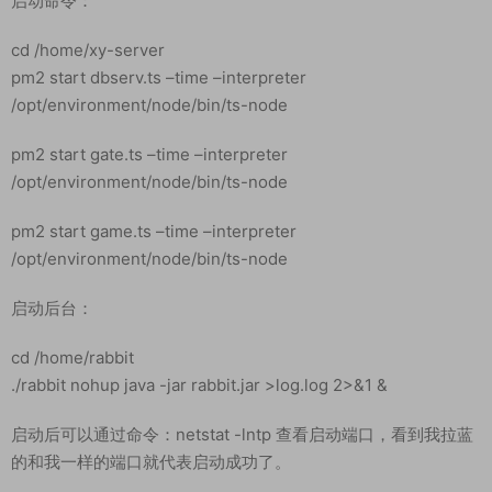
/www/wwwroot/game/android/version.manifest
到此算服务端就可以了，下面看看客户端
7、启动游戏服务
启动命令：
cd /home/xy-server
pm2 start dbserv.ts –time –interpreter
/opt/environment/node/bin/ts-node
pm2 start gate.ts –time –interpreter
/opt/environment/node/bin/ts-node
pm2 start game.ts –time –interpreter
/opt/environment/node/bin/ts-node
启动后台：