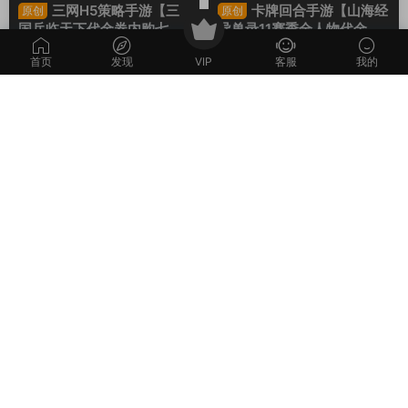
首页
发现
VIP
客服
我的
S-三国兵临天下
·
S-三国兵临天
J-九州异兽录
·
手游服务端
下
·
手游服务端
·
页游服务端
三网H5策略手游【三
卡牌回合手游【山海经
原创
原创
国兵临天下代金券内购七合
异兽录11赛季全人物代金券
修复版】Linux手工服务端
内购版】Win一键服务端+授
7天前
1k
30
7天前
463
30
+管理后台+GM授权后台
权GM后台+管理后台+热更
+简易安卓客户端+视频架设
修改工具+安卓+视频架设教
荐
荐
教程
程
M-梦幻西游
·
M-梦幻西游
·
手游
C-传奇
·
C-传奇2
·
手游服务端
·
服务端
·
端游服务端
端游服务端
GGE2互通西游【神界
RED三端引擎传奇手游
原创
原创
天海西柚】Win一键服务端
【聚义木剑沉默高仿嘟嘟沉
+安卓苹果PC三端+内置GM
默】Win一键服务端+安卓苹
1周前
591
30
2周前
476
30