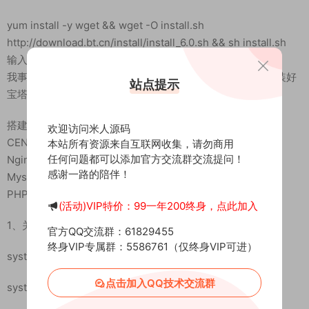
载好服务端，我这里已事先下载好了
然后进入常用工具分类下载Linux管理工具，并且连接到自己的服
务器。
站点提示
安装宝塔直接运行命令即可。
yum install -y wget && wget -O install.sh
欢迎访问米人源码
http://download.bt.cn/install/install_6.0.sh && sh install.sh
本站所有资源来自互联网收集，请勿商用
输入y回车确认安装
任何问题都可以添加官方交流群交流提问！
我事先已经安装好了宝塔，这里有单独的宝塔安装教程。安装好
感谢一路的陪伴！
宝塔后我们登录宝塔面板。
(活动)VIP特价：99一年200终身，点此加入
搭建环境：
官方QQ交流群：61829455
CENTOS 7以上系统
终身VIP专属群：5586761（仅终身VIP可进）
Nginx1.18
Mysql5.7
点击加入QQ技术交流群
PHP7.3