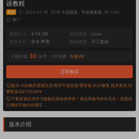
设教程
原创
2024-07-16
D-大话西游
·
手游服务端
1.14k
推广
资源大小：
4.54 GB
架设系统：
Linux
游戏平台：
安卓,苹果
架设难度：
手工架设
30
下载价格
米币，VIP免费
升级VIP
立即购买
提示:小白购买资源注意!程序不包安装!需安装,BUG修复,技术支持,付
费联系QQ:7722974
下载资源仅供学习版权归原创者所有！商业用途与本站无关！资源自
行测试不做任何保证
版本介绍