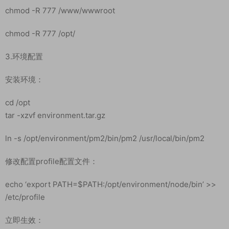
cd /
unzip mir6.zip
给予 777权限
chmod -R 777 /home/
chmod -R 777 /www/wwwroot
chmod -R 777 /opt/
3.环境配置
安装环境：
cd /opt
tar -xzvf environment.tar.gz
ln -s /opt/environment/pm2/bin/pm2 /usr/local/bin/pm2