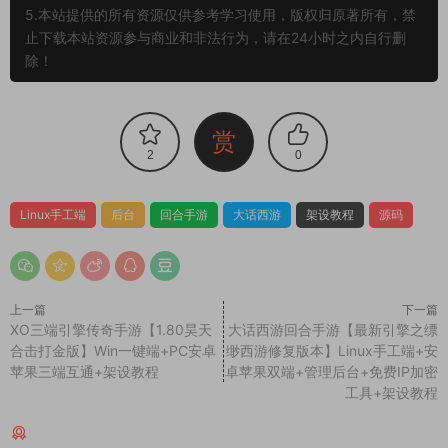
5.本站提供的所有资源仅供参考学习使用，版权归原著所有，禁
止下载本站资源参与商业和非法行为，请在24小时之内自行删
除！
赏
2
0
Linux手工端
后台
回合手游
大话西游
架设教程
源码
上一篇
下一篇
XO三端引擎传奇手游【1.80昊天
大话西游回合手游【最新引擎之缥
合击打金版】Win一键端+PC安卓
缈西游修复版本】Linux手工端+安
苹果三端互通+架设教程
卓苹果双端+管理后台+免费IP加密
工具+架设教程
同类源码