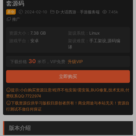
套源码
原创
2024-02-10
D-大话西游
·
手游服务端
7.45k
推广
资源大小：
7.38 GB
架设系统：
Linux
游戏平台：
安卓
架设难度：
手工架设,源码编
译
30
下载价格
米币，VIP免费
升级VIP
立即购买
提示:小白购买资源注意!程序不包安装!需安装,BUG修复,技术支持,付
费联系QQ:7722974
下载资源仅供学习版权归原创者所有！商业用途与本站无关！资源自
行测试不做任何保证
版本介绍