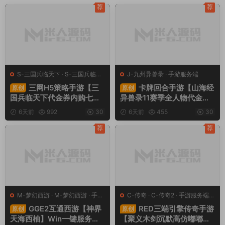
荐
荐
S-三国兵临天下
·
S-三国兵临天
J-九州异兽录
·
手游服务端
下
·
手游服务端
·
页游服务端
三网H5策略手游【三
卡牌回合手游【山海经
原创
原创
国兵临天下代金券内购七合
异兽录11赛季全人物代金券
修复版】Linux手工服务端
内购版】Win一键服务端+授
6天前
992
30
6天前
455
30
+管理后台+GM授权后台
权GM后台+管理后台+热更
+简易安卓客户端+视频架设
修改工具+安卓+视频架设教
荐
荐
教程
程
M-梦幻西游
·
M-梦幻西游
·
手游
C-传奇
·
C-传奇2
·
手游服务端
·
服务端
·
端游服务端
端游服务端
GGE2互通西游【神界
RED三端引擎传奇手游
原创
原创
天海西柚】Win一键服务端
【聚义木剑沉默高仿嘟嘟沉