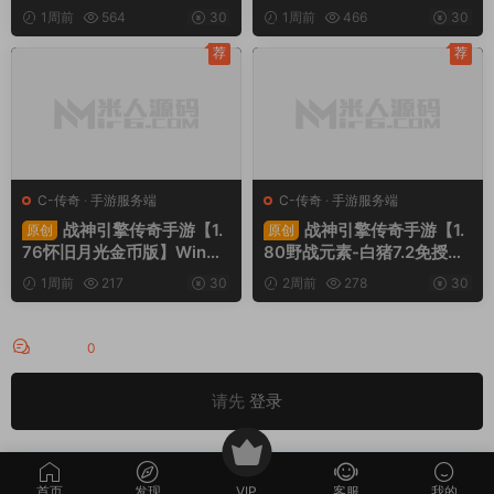
+安卓苹果PC三端+内置GM
默】Win一键服务端+安卓苹
1周前
564
30
1周前
466
30
工具+全套源码+视频架设教
果PC三端+视频架设教程
程
荐
荐
C-传奇
·
手游服务端
C-传奇
·
手游服务端
战神引擎传奇手游【1.
战神引擎传奇手游【1.
原创
原创
76怀旧月光金币版】Win一
80野战元素-白猪7.2免授
键服务端+安卓苹果双端+G
权】Win一键服务端+安卓+
1周前
217
30
2周前
278
30
M授权物品后台+视频架设教
GM授权物品后台+视频架设
程
教程
评论
0
请先
登录
首页
发现
VIP
客服
我的