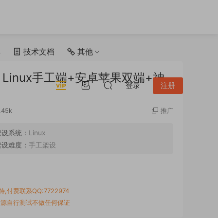
具
技术文档
其他
inux手工端+安卓苹果双端+神
登录
注册
.45k
推广
架设系统：
Linux
架设难度：
手工架设
付费联系QQ:7722974
资源自行测试不做任何保证