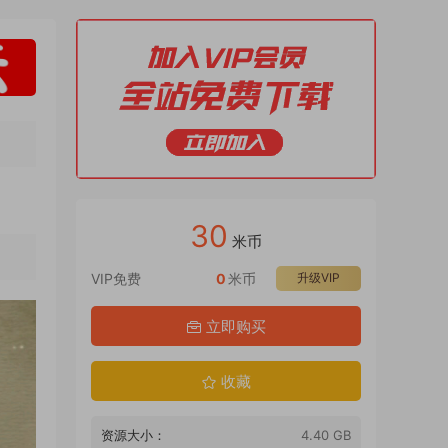
30
米币
VIP免费
0
米币
升级VIP
立即购买
收藏
资源大小：
4.40 GB