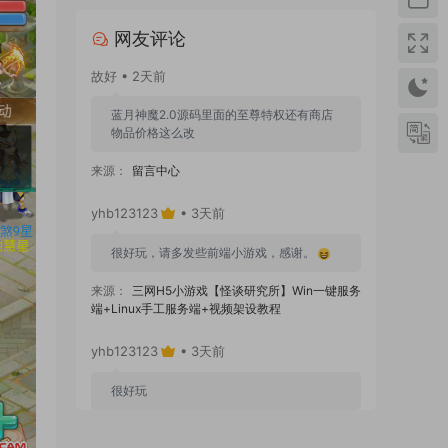
网友评论
故好 • 2天前
蓝月神魔2.0源码里面的至尊特权还有商店
物品价格这么改
来源：
留言中心
yhb123123
• 3天前
很好玩，请多发些前端小游戏，感谢。
来源：
三网H5小游戏【怪谈研究所】Win一键服务
端+Linux手工服务端+视频架设教程
yhb123123
• 3天前
很好玩
来源：
GGE2互通西游【神界天海西柚】Win一键
服务端+安卓苹果PC三端+内置GM工具+全套源码