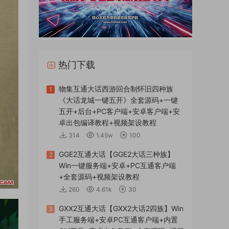
热门下载
物集互通大话西游回合制怀旧四种族
1
《大话龙城一键五开》全套源码+一键
五开+后台+PC客户端+安卓客户端+安
卓出包编译教程+视频架设教程
314
1.45w
100
GGE2互通大话【GGE2大话三种族】
2
Win一键服务端+安卓+PC互通客户端
+全套源码+视频架设教程
260
4.61k
30
GXX2互通大话【GXX2大话2四族】Win
3
手工服务端+安卓PC互通客户端+内置