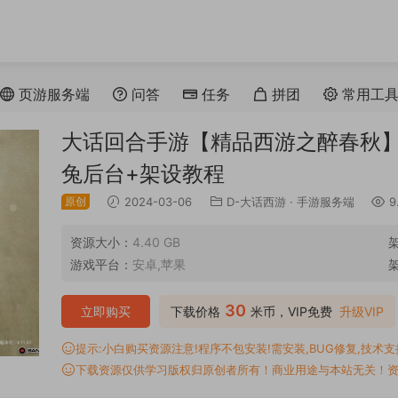
页游服务端
问答
任务
拼团
常用工
大话回合手游【精品西游之醉春秋】L
兔后台+架设教程
原创
2024-03-06
D-大话西游
·
手游服务端
9
资源大小：
4.40 GB
游戏平台：
安卓,苹果
30
立即购买
下载价格
米币，VIP免费
升级VIP
提示:小白购买资源注意!程序不包安装!需安装,BUG修复,技术支持,
下载资源仅供学习版权归原创者所有！商业用途与本站无关！