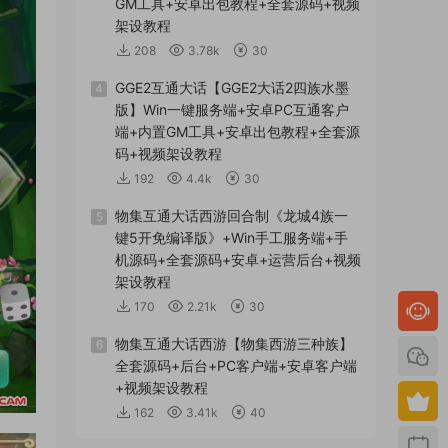
GM工具+安卓出包教程+全套源码+视频
架设教程
208
3.78k
30
GGE2互通大话【GGE2大话2四族水墨
4
版】Win一键服务端+安卓PC互通客户
端+内置GM工具+安卓出包教程+全套源
码+视频架设教程
192
4.4k
30
物集互通大话西游回合制《龙城4族一
5
键5开免编译版》+Win手工服务端+手
机源码+全套源码+安卓+运营后台+视频
架设教程
170
2.21k
30
物集互通大话西游【物集西游三种族】
6
全套源码+后台+PC客户端+安卓客户端
+视频架设教程
162
3.41k
40