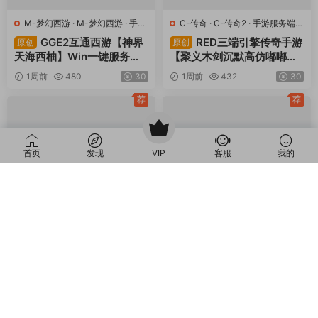
M-梦幻西游
·
M-梦幻西游
·
手游
C-传奇
·
C-传奇2
·
手游服务端
·
服务端
·
端游服务端
端游服务端
GGE2互通西游【神界
RED三端引擎传奇手游
原创
原创
天海西柚】Win一键服务端
【聚义木剑沉默高仿嘟嘟沉
+安卓苹果PC三端+内置GM
默】Win一键服务端+安卓苹
1周前
480
30
1周前
432
30
工具+全套源码+视频架设教
果PC三端+视频架设教程
程
荐
荐
首页
发现
VIP
客服
我的
C-传奇
·
手游服务端
C-传奇
·
手游服务端
战神引擎传奇手游【1.
战神引擎传奇手游【1.
原创
原创
76怀旧月光金币版】Win一
80野战元素-白猪7.2免授
键服务端+安卓苹果双端+G
权】Win一键服务端+安卓+
1周前
190
30
1周前
264
30
M授权物品后台+视频架设教
GM授权物品后台+视频架设
程
教程
评论
0