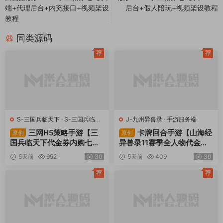
端+代理后台+内充接口+视频架设
后台+假人陪玩+视频架设教程
教程
同类源码
荐
荐
S-三国兵临天下
·
S-三国兵临天
J-九州异兽录
·
手游服务端
下
·
手游服务端
·
页游服务端
三网H5策略手游【三
卡牌回合手游【山海经
原创
原创
国兵临天下代金券内购七合
异兽录11赛季全人物代金券
修复版】Linux手工服务端
内购版】Win一键服务端+授
5天前
952
30
5天前
409
30
+管理后台+GM授权后台
权GM后台+管理后台+热更
+简易安卓客户端+视频架设
修改工具+安卓+视频架设教
荐
荐
教程
程