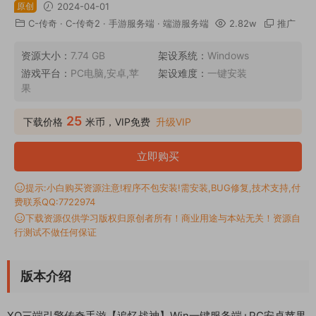
原创
2024-04-01
C-传奇
·
C-传奇2
·
手游服务端
·
端游服务端
2.82w
推广
资源大小：
7.74 GB
架设系统：
Windows
游戏平台：
PC电脑,安卓,苹
架设难度：
一键安装
果
25
下载价格
米币，VIP免费
升级VIP
立即购买
提示:小白购买资源注意!程序不包安装!需安装,BUG修复,技术支持,付
费联系QQ:7722974
下载资源仅供学习版权归原创者所有！商业用途与本站无关！资源自
行测试不做任何保证
版本介绍
XO三端引擎传奇手游【追忆战神】Win一键服务端+PC安卓苹果