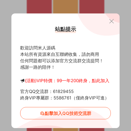
站點提示
歡迎訪問米人源碼
本站所有資源來自互聯網收集，請勿商用
任何問題都可以添加官方交流群交流提問！
感謝一路的陪伴！
(活動)VIP特價：99一年200終身，點此加入
官方QQ交流群：61829455
終身VIP專屬群：5586761（僅終身VIP可進）
點擊加入QQ技術交流群