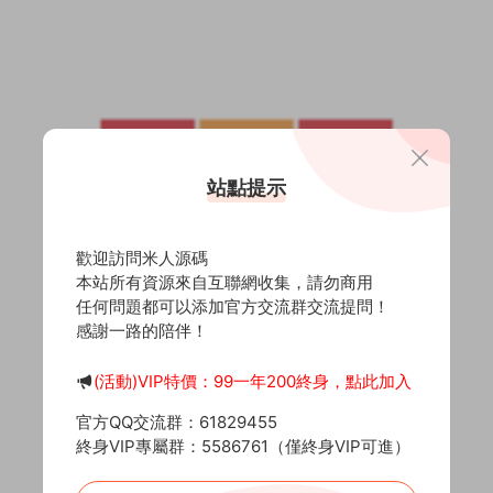
站點提示
歡迎訪問米人源碼
本站所有資源來自互聯網收集，請勿商用
任何問題都可以添加官方交流群交流提問！
感謝一路的陪伴！
(活動)VIP特價：99一年200終身，點此加入
官方QQ交流群：61829455
終身VIP專屬群：5586761（僅終身VIP可進）