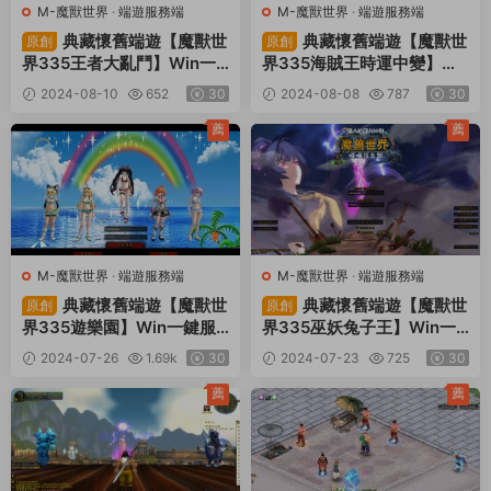
M-魔獸世界
·
端遊服務端
M-魔獸世界
·
端遊服務端
典藏懷舊端遊【魔獸世
典藏懷舊端遊【魔獸世
原創
原創
界335王者大亂鬥】Win一
界335海賊王時運中變】Wi
鍵服務端+PC客戶端+網頁
n一鍵服務端+PC客戶端+網
2024-08-10
652
30
2024-08-08
787
30
注冊+GM指令教程+視頻架
頁注冊+GM指令教程+視頻
設教程
架設教程
薦
薦
M-魔獸世界
·
端遊服務端
M-魔獸世界
·
端遊服務端
典藏懷舊端遊【魔獸世
典藏懷舊端遊【魔獸世
原創
原創
界335遊樂園】Win一鍵服
界335巫妖兔子王】Win一
務端+PC客戶端+網頁注冊+
鍵服務端+PC客戶端+網頁
2024-07-26
1.69k
30
2024-07-23
725
30
GM指令教程+視頻架設教程
注冊+GM指令教程+視頻架
設教程
薦
薦