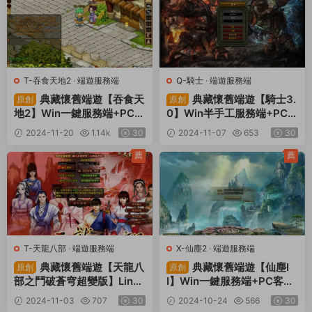
T-吞食天地2
·
端遊服務端
Q-騎士
·
端遊服務端
典藏懷舊端遊【吞食天
典藏懷舊端遊【騎士3.
原創
原創
地2】Win一鍵服務端+PC客
0】Win半手工服務端+PC客
戶端+視頻架設教程
戶端+GM工具+視頻架設教
2024-11-20
1.14k
30
2024-11-07
653
30
程
薦
薦
T-天龍八部
·
端遊服務端
X-仙塵2
·
端遊服務端
典藏懷舊端遊【天龍八
典藏懷舊端遊【仙塵I
原創
原創
部之鬥破蒼穹超變版】Linux
I】Win一鍵服務端+PC客戶
手工服務端+PC客戶端+GM
端+網頁注冊+視頻架設教程
2024-11-03
707
30
2024-10-24
566
30
工具+視頻架設教程