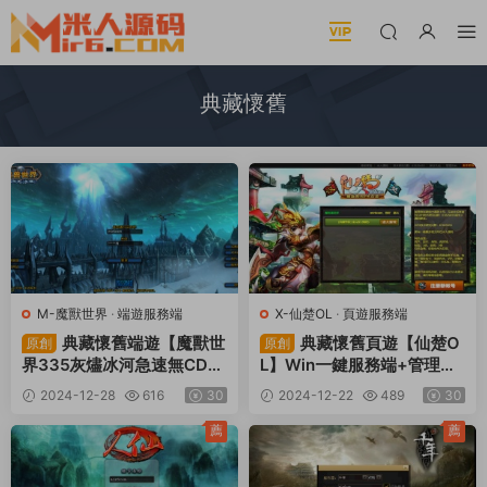
典藏懷舊
M-魔獸世界
·
端遊服務端
X-仙楚OL
·
頁遊服務端
典藏懷舊端遊【魔獸世
典藏懷舊頁遊【仙楚O
原創
原創
界335灰燼冰河急速無CD微
L】Win一鍵服務端+管理後
變版】Win一鍵服務端+PC
台+視頻架設教程
2024-12-28
616
30
2024-12-22
489
30
客戶端+攻略贊助+網頁注冊
+GM指令教程+視頻架設教
薦
薦
程