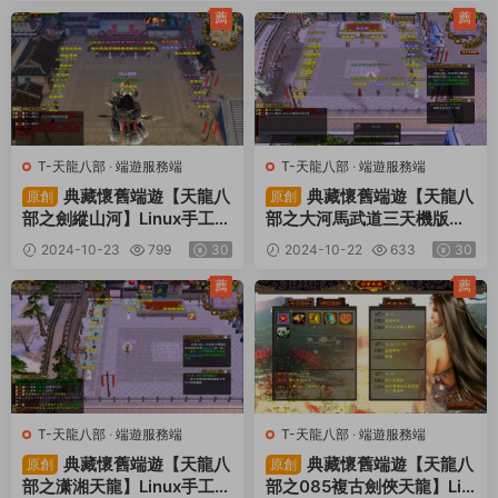
薦
薦
T-天龍八部
·
端遊服務端
T-天龍八部
·
端遊服務端
典藏懷舊端遊【天龍八
典藏懷舊端遊【天龍八
原創
原創
部之劍縱山河】Linux手工服
部之大河馬武道三天機版】L
務端+PC客戶端+GM工具
inux手工端+PC客戶端+GM
2024-10-23
799
30
2024-10-22
633
30
+視頻架設教程
工具+視頻架設教程
薦
薦
T-天龍八部
·
端遊服務端
T-天龍八部
·
端遊服務端
典藏懷舊端遊【天龍八
典藏懷舊端遊【天龍八
原創
原創
部之潇湘天龍】Linux手工服
部之085複古劍俠天龍】Lin