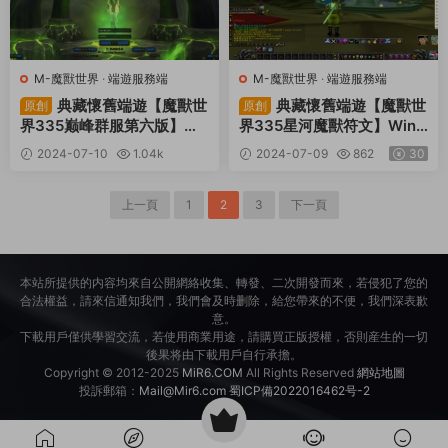
M-魔獸世界
·
端遊服務端
M-魔獸世界
·
端遊服務端
典藏懷舊端遊【魔獸世
典藏懷舊端遊【魔獸世
原創
原創
界335巅峰群服第六版】Wi
界335星河魔獸符文】Win
n一鍵服務端+PC客戶端+網
一鍵服務端+PC客戶端+網
2024-07-10
1.04k
2024-07-09
862
30
頁注冊+GM指令教程+視頻
頁注冊+GM指令教程+視頻
30
架設教程
架設教程
上一頁
1
2
3
下一頁
本站所提供的内容均來自公開網絡收集、轉發、二次開發而來，若侵犯了您的
合法權益，請來信通知我們，我們會及時删除，給您帶來的不便，我們深表歉
意。
下載用戶僅供學習交流，若使用商業用途，請購買正版授權，否則産生的一切
後果将由下載用戶自行承擔。
Copyright © 2012-2025
MiR6.COM
All Rights Reserved
網站地圖
投訴郵箱：
Mail@Mir6.com
蜀ICP備2022016462号-2