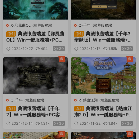
X-邪風曲OL
·
端遊服務端
Q-千年
·
端遊服務端
典藏懷舊端遊【邪風曲
典藏懷舊端遊【千年3
原創
原創
OL】Win一鍵服務端+PC客
聖獸版】Win一鍵服務端+P
戶端+網頁注冊+GM工具
C客戶端+GM指令+GM工具
2024-12-22
494
30
2024-12-17
1.68k
30
+貨币修改教程+視頻架設教
+視頻架設教程
程
薦
薦
Q-千年
·
端遊服務端
R-熱血江湖
·
端遊服務端
典藏懷舊端遊【千年
典藏懷舊端遊【熱血江
原創
原創
2】Win一鍵服務端+PC客戶
湖2.0】Win一鍵服務端+PC
端+視頻架設教程
客戶端+網頁注冊+藏寶閣
2024-12-14
1.31k
30
2024-11-22
1.84k
30
+假人陪玩+視頻架設教程
薦
薦