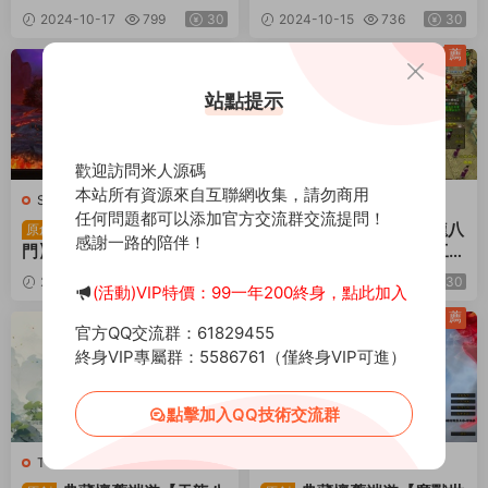
務端+PC客戶端+GM工具
ux手工服務端+PC客戶端+G
2024-10-17
799
30
2024-10-15
736
30
+視頻架設教程
M工具+視頻架設教程
薦
薦
站點提示
歡迎訪問米人源碼
本站所有資源來自互聯網收集，請勿商用
S-蜀門
·
端遊服務端
T-天龍八部
·
端遊服務端
任何問題都可以添加官方交流群交流提問！
典藏懷舊端遊【新蜀
典藏懷舊端遊【天龍八
原創
原創
感謝一路的陪伴！
門】Linux手工服務端+PC客
部之淩煙天龍】Linux手工服
戶端+GM工具+GM命令+視
務端+PC客戶端+GM工具
2024-10-15
1.32k
30
2024-10-12
665
30
(活動)VIP特價：99一年200終身，點此加入
頻架設教程
+視頻架設教程
薦
薦
官方QQ交流群：61829455
終身VIP專屬群：5586761（僅終身VIP可進）
點擊加入QQ技術交流群
T-天龍八部
·
端遊服務端
M-魔獸世界
·
端遊服務端