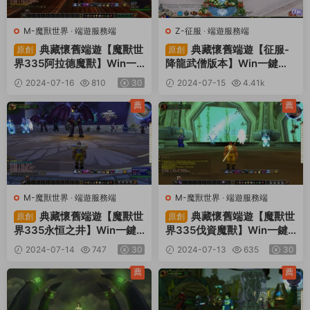
M-魔獸世界
·
端遊服務端
Z-征服
·
端遊服務端
典藏懷舊端遊【魔獸世
典藏懷舊端遊【征服-
原創
原創
界335阿拉德魔獸】Win一
降龍武僧版本】Win一鍵服
鍵服務端+PC客戶端+網頁
務端+PC客戶端+賬号注冊
2024-07-16
810
30
2024-07-15
4.41k
注冊+GM指令教程+視頻架
教程+視頻架設教程
30
設教程
薦
薦
M-魔獸世界
·
端遊服務端
M-魔獸世界
·
端遊服務端
典藏懷舊端遊【魔獸世
典藏懷舊端遊【魔獸世
原創
原創
界335永恒之井】Win一鍵
界335伐資魔獸】Win一鍵
服務端+PC客戶端+網頁注
服務端+PC客戶端+網頁注
2024-07-14
747
30
2024-07-13
635
30
冊+GM指令教程+視頻架設
冊+GM指令教程+視頻架設
教程
教程
薦
薦