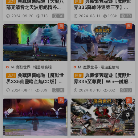
典藏懷舊端遊【天龍八
典藏懷舊端遊【魔獸世
原創
原創
部覓清音之天波府絕情谷】L
界335降維時運第三季】Wi
inux手工端+PC客戶端+GM
n一鍵服務端+網頁注冊+PC
2024-09-20
713
30
2024-08-11
1.93k
30
工具+視頻架設教程
客戶端+視頻架設教程
薦
薦
M-魔獸世界
·
端遊服務端
M-魔獸世界
·
端遊服務端
典藏懷舊端遊【魔獸世
典藏懷舊端遊【魔獸世
原創
原創
界335仙靈暗金無CD版】W
界335至尊寶】Win一鍵服
in一鍵服務端+PC客戶端+網
務端+PC客戶端+網頁注冊+
2024-08-11
839
30
2024-08-10
662
30
頁注冊+GM指令教程+視頻
GM指令教程+視頻架設教程
架設教程
薦
薦