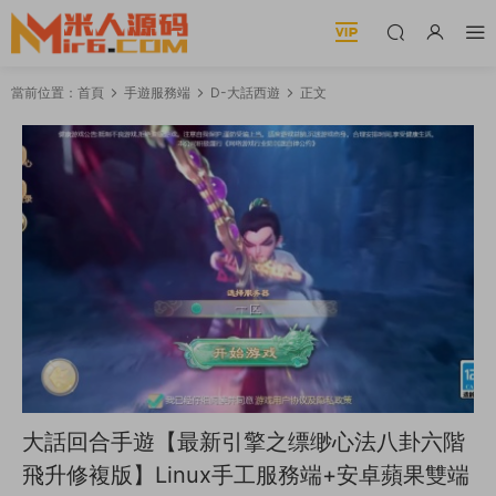
當前位置：
首頁
手遊服務端
D-大話西遊
正文
大話回合手遊【最新引擎之缥缈心法八卦六階
飛升修複版】Linux手工服務端+安卓蘋果雙端