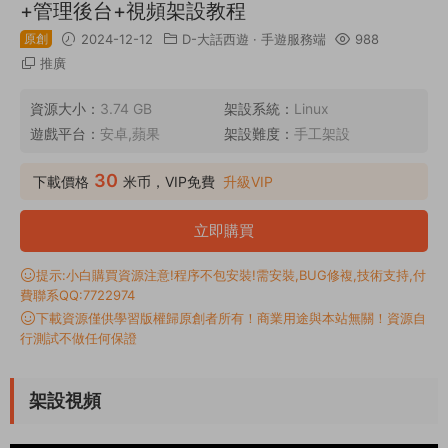
+管理後台+視頻架設教程
原創
2024-12-12
D-大話西遊
·
手遊服務端
988
推廣
資源大小：
3.74 GB
架設系統：
Linux
遊戲平台：
安卓,蘋果
架設難度：
手工架設
30
下載價格
米币，VIP免費
升級VIP
立即購買
提示:小白購買資源注意!程序不包安裝!需安裝,BUG修複,技術支持,付
費聯系QQ:7722974
下載資源僅供學習版權歸原創者所有！商業用途與本站無關！資源自
行測試不做任何保證
架設視頻