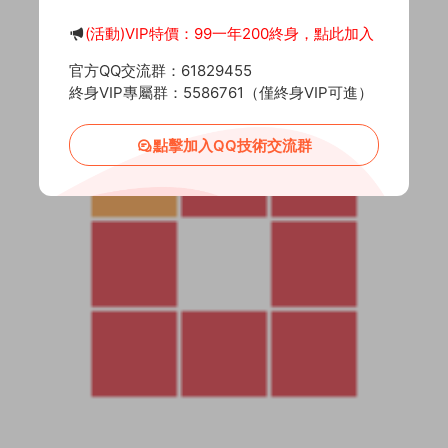
(活動)VIP特價：99一年200終身，點此加入
官方QQ交流群：61829455
終身VIP專屬群：5586761（僅終身VIP可進）
點擊加入QQ技術交流群