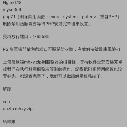
載好服務端，我這裏已事先下載好了
然後進入常用工具分類下載Linux管理工具，并且連接到自己的服
務器。
安裝寶塔
yum install -y wget && wget -O install.sh
http://download.bt.cn/install/install_6.0.sh && sh install.sh
輸入y回車确認安裝，我事先已經安裝好了寶塔，這裏有單獨的寶
塔安裝教程。安裝好寶塔後我們登錄寶塔面闆。
安裝環境
Nginx1.18
mysql5.6
php7.1（删除禁用函數：exec，system，putenv，重啓PHP）
删除禁用函數需要等待PHP安裝完畢後來設置。