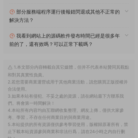
測試吧。更多的遊戲資源可以訪問www.MiR6.com下載，我們每
款遊戲資源均單獨制作了獨立的視頻架設教程，讓小白也可以快
速上手遊戲架設，快來體驗自己做GM的樂趣吧！
常見問題
架設系統、遊戲平台、架設難度分别代表什麽意
思？
什麽叫一鍵安裝？什麽叫手工架設？什麽叫源碼
編譯？
我下載服務端後可以和朋友一起玩耍嗎？
部分服務端程序運行後報錯閃退或其他不正常的
解決方法？
我看到網站上的源碼軟件發布時間已經是很多年