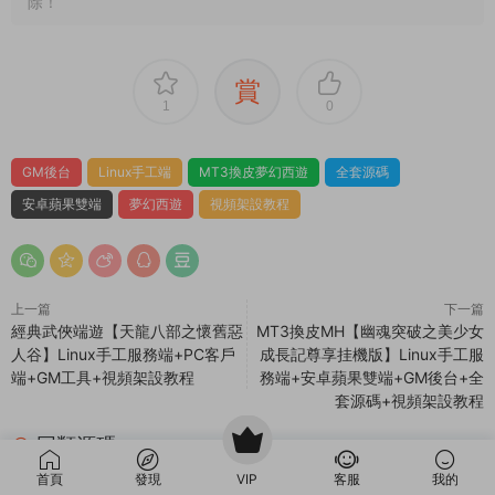
前的了，還有效嗎？可以正常下載嗎？
1.本文部分内容轉載自其它媒體，但并不代表本站贊同其觀點
和對其真實性負責。
2.若您需要商業運營或用于其他商業活動，請您購買正版授權并
合法使用。
3.如果本站有侵犯、不妥之處的資源，請在網站最下方聯系我
們。将會第一時間解決！
4.本站所有内容均由互聯網收集整理、網友上傳，僅供大家參
考、學習，不存在任何商業目的與商業用途。
5.本站提供的所有資源僅供參考學習使用，版權歸原著所有，禁
止下載本站資源參與商業和非法行爲，請在24小時之内自行删
除！
賞
1
0
首頁
發現
VIP
客服
我的