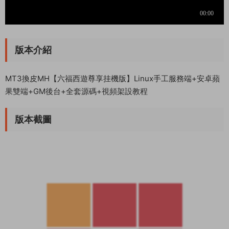
版本介紹
MT3換皮MH【六福西遊尊享挂機版】Linux手工服務端+安卓蘋
果雙端+GM後台+全套源碼+視頻架設教程
版本截圖