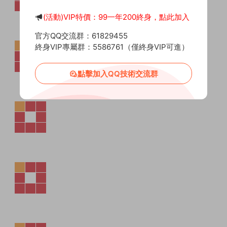
(活動)VIP特價：99一年200終身，點此加入
官方QQ交流群：61829455
終身VIP專屬群：5586761（僅終身VIP可進）
點擊加入QQ技術交流群