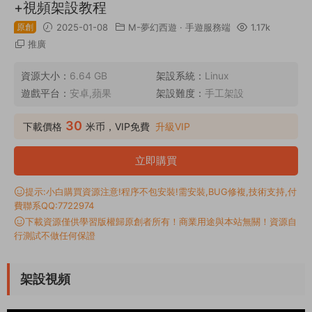
+視頻架設教程
原創
2025-01-08
M-夢幻西遊
·
手遊服務端
1.17k
推廣
資源大小：
6.64 GB
架設系統：
Linux
遊戲平台：
安卓,蘋果
架設難度：
手工架設
30
下載價格
米币，VIP免費
升級VIP
立即購買
提示:小白購買資源注意!程序不包安裝!需安裝,BUG修複,技術支持,付
費聯系QQ:7722974
下載資源僅供學習版權歸原創者所有！商業用途與本站無關！資源自
行測試不做任何保證
架設視頻