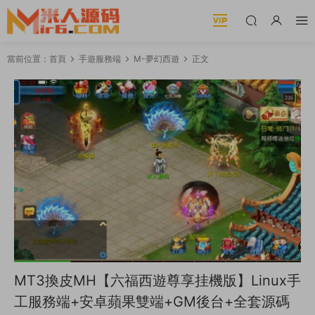
當前位置：
首頁
手遊服務端
M-夢幻西遊
正文
MT3換皮MH【六福西遊尊享挂機版】Linux手
工服務端+安卓蘋果雙端+GM後台+全套源碼