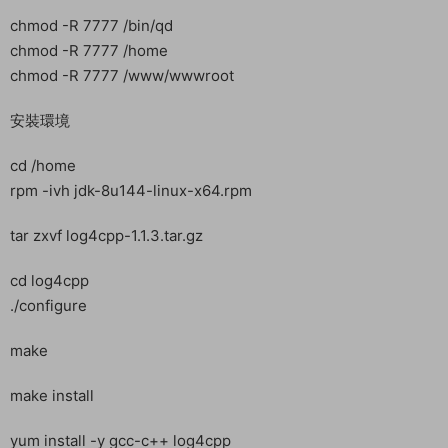
寶塔放行端口：1-65535
PS:隻單獨開放遊戲端口不關閉防火牆，有效解決被删庫風險~!
上傳服務端mhxy.zip到服務器的根目錄，等待軟件全部安裝完畢
後我們在執行解壓服務端等剩餘操作。記得把PHP禁用函數也設
置好先。都設置完畢了，我們可以繼續解壓服務端了。
解壓
cd /
unzip mhxy.zip
給權限
chmod -R 7777 /bin/qd
chmod -R 7777 /home
chmod -R 7777 /www/wwwroot