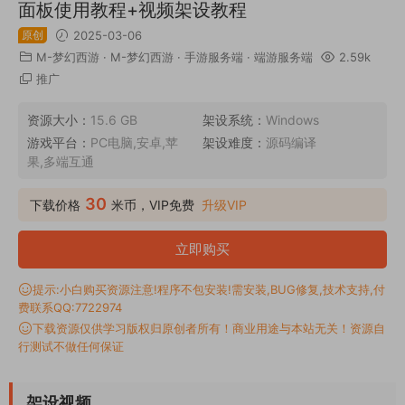
面板使用教程+视频架设教程
原创
2025-03-06
M-梦幻西游
·
M-梦幻西游
·
手游服务端
·
端游服务端
2.59k
推广
资源大小：
15.6 GB
架设系统：
Windows
游戏平台：
PC电脑,安卓,苹
架设难度：
源码编译
果,多端互通
30
下载价格
米币，VIP免费
升级VIP
立即购买
提示:小白购买资源注意!程序不包安装!需安装,BUG修复,技术支持,付
费联系QQ:7722974
下载资源仅供学习版权归原创者所有！商业用途与本站无关！资源自
行测试不做任何保证
架设视频