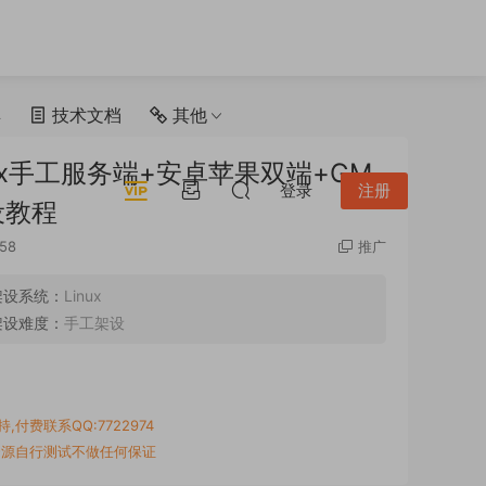
具
技术文档
其他
ux手工服务端+安卓苹果双端+GM
登录
注册
设教程
58
推广
架设系统：
Linux
架设难度：
手工架设
付费联系QQ:7722974
资源自行测试不做任何保证