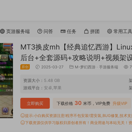
页游服务端
问答
任务
拼团
常用工
MT3换皮mh【经典追忆西游】Lin
后台+全套源码+攻略说明+视频架
原创
2025-03-27
M-梦幻西游
·
手游服务端
7
资源大小：
5.48 GB
游戏平台：
安卓,苹果
30
立即购买
下载价格
米币，VIP免费
升级VIP
提示:小白购买资源注意!程序不包安装!需安装,BUG修复,技术支持,
下载资源仅供学习版权归原创者所有！商业用途与本站无关！