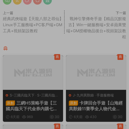
上一篇
下一篇
經典武俠端遊【天龍八部之尋仙】
戰神引擎傳奇手遊【精品沉默複
Linux手工服務端+PC客戶端+GM
古】Win一鍵服務端+安卓蘋果雙
工具+視頻架設教程
端+GM授權物品後台+視頻架設教
程
同類源碼
薦
薦
S-三國兵臨天下
·
S-三國兵臨天
J-九州異獸錄
·
手遊服務端
下
·
手遊服務端
·
頁遊服務端
三網H5策略手遊【三
卡牌回合手遊【山海經
原創
原創
國兵臨天下代金券内購七合
異獸錄11賽季全人物代金券
修複版】Linux手工服務端
内購版】Win一鍵服務端+授
6天前
969
30
6天前
430
30
+管理後台+GM授權後台
權GM後台+管理後台+熱更
+簡易安卓客戶端+視頻架設
修改工具+安卓+視頻架設教
薦
薦