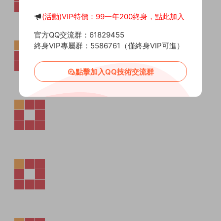
(活動)VIP特價：99一年200終身，點此加入
官方QQ交流群：61829455
終身VIP專屬群：5586761（僅終身VIP可進）
點擊加入QQ技術交流群