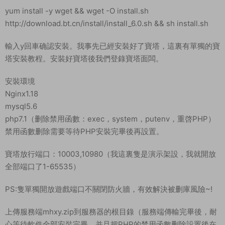
yum install -y wget && wget -O install.sh
http://download.bt.cn/install/install_6.0.sh && sh install.sh
輸入y回車确認安裝。我事先已經安裝好了寶塔，這裏有單獨的寶
塔安裝教程。安裝好寶塔後我們登錄寶塔面闆。
安裝環境
Nginx1.18
mysql5.6
php7.1（删除禁用函數：exec，system，putenv，重啓PHP）
禁用函數删除需要等待PHP安裝完畢後再設置。
寶塔放行端口：10003,10980（我這裏隻是演示架設，我就開放
全部端口了1-65535）
PS:隻單獨開放遊戲端口不關閉防火牆，有效解決被删庫風險~!
上傳服務端mhxy.zip到服務器的根目錄（服務端傳輸完畢後，耐
心等待軟件全部安裝完畢，并且把PHP的禁用函數删除設置後在