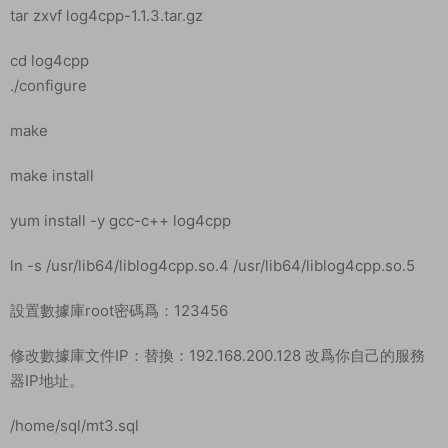
tar zxvf log4cpp-1.1.3.tar.gz
cd log4cpp
./configure
make
make install
yum install -y gcc-c++ log4cpp
ln -s /usr/lib64/liblog4cpp.so.4 /usr/lib64/liblog4cpp.so.5
設置數據庫root密碼爲：123456
修改數據庫文件IP：替換：192.168.200.128 改爲你自己的服務
器IP地址。
/home/sql/mt3.sql