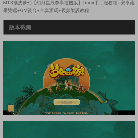
MT3換皮夢幻【幻月星辰尊享挂機版】Linux手工服務端+安卓蘋
果雙端+GM後台+全套源碼+視頻架設教程
版本截圖