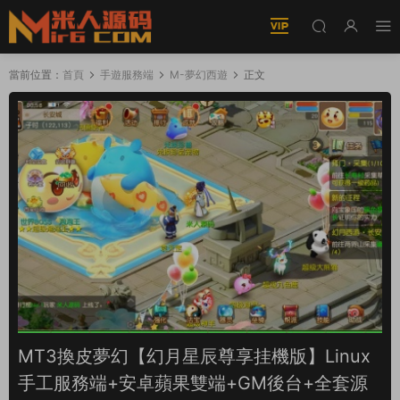
當前位置：
首頁
手遊服務端
M-夢幻西遊
正文
MT3換皮夢幻【幻月星辰尊享挂機版】Linux
手工服務端+安卓蘋果雙端+GM後台+全套源