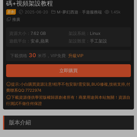
碼+視頻架設教程
原創
2025-06-20
M-夢幻西遊
·
手遊服務端
1.45k
推廣
資源大小：
7.62 GB
架設系統：
Linux
遊戲平台：
安卓,蘋果
架設難度：
手工架設
30
下載價格
米币，VIP免費
升級VIP
立即購買
提示:小白購買資源注意!程序不包安裝!需安裝,BUG修複,技術支持,付
費聯系QQ:7722974
下載資源僅供學習版權歸原創者所有！商業用途與本站無關！資源自
行測試不做任何保證
版本介紹