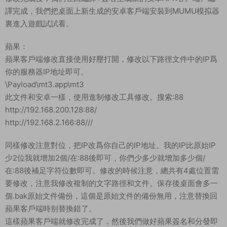
譯完成，我們把桌面上新生成的安卓客戶端安裝到MUMU模拟器
裏進入遊戲試試看。
蘋果：
蘋果客戶端修改直接使用好壓打開，修改以下路徑文件中的IP爲
你的服務器IP地址即可。
\Payload\mt3.app\mt3
此文件和安卓一樣，使用進制修改工具修改。搜索:88
http://192.168.200.128:88/
http://192.168.2.166:88///
同樣修改注意對位，把IP改爲你自己的IP地址。我的IP比原始IP
少2位我就增加2個/在:88後即可，你們少多少就增加多少個/
在:88後補足字符位數即可。修改的時候注意，總共有4處位置需
要修改，注意我修改複制的文字路徑和文件。保存後桌面會多一
個.bak原始文件備份，這個是原始文件的備份無用，注意替換回
蘋果客戶端時别替換錯了。
這樣蘋果客戶端就修改完成了，然後我們做好蘋果簽名和分發即