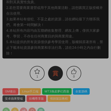
和對其真實性負責。
2.若您需要商業運營或用于其他商業活動，請您購買正版授權并
合法使用。
3.如果本站有侵犯、不妥之處的資源，請在網站最下方聯系我
們。将會第一時間解決！
4.本站所有内容均由互聯網收集整理、網友上傳，僅供大家參
考、學習，不存在任何商業目的與商業用途。
5.本站提供的所有資源僅供參考學習使用，版權歸原著所有，禁
止下載本站資源參與商業和非法行爲，請在24小時之内自行删
除！
賞
1
0
GM後台
Linux手工端
MT3換皮夢幻西遊
全套源碼
安卓蘋果雙端
挂機尊享版
視頻架設教程