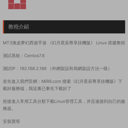
教程介紹
MT3換皮夢幻西遊手遊 《幻月星辰尊享挂機版》 Linux 搭建教程
測試系統：Centos7.6
測試IP：192.168.2.166 （外網架設和局網架設方法一樣）
首先進入我們官網：MiR6.com 搜索《幻月星辰尊享挂機版》下
載好服務端，我這裏已事先下載好了
然後進入常用工具分類下載Linux管理工具，并且連接到自己的服
務器。
安裝寶塔