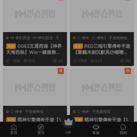
教程
程
M-夢幻西遊
·
M-夢幻西遊
·
手遊
C-傳奇
·
C-傳奇2
·
手遊服務端
·
服務端
·
端遊服務端
端遊服務端
GGE2互通西遊【神界
RED三端引擎傳奇手遊
原創
原創
天海西柚】Win一鍵服務端
【聚義木劍沉默高仿嘟嘟沉
+安卓蘋果PC三端+内置GM
默】Win一鍵服務端+安卓蘋
1周前
506
30
1周前
442
30
工具+全套源碼+視頻架設教
果PC三端+視頻架設教程
程
薦
薦
C-傳奇
·
手遊服務端
C-傳奇
·
手遊服務端
戰神引擎傳奇手遊【1.
戰神引擎傳奇手遊【1.
原創
原創
76懷舊月光金币版】Win一
80野戰元素-白豬7.2免授
鍵服務端+安卓蘋果雙端+G
權】Win一鍵服務端+安卓+
首頁
發現
VIP
客服
我的
1周前
196
30
2周前
270
30