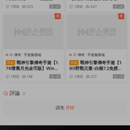
S-三國兵臨天下
·
S-三國兵臨天
J-九州異獸錄
·
手遊服務端
下
·
手遊服務端
·
頁遊服務端
三網H5策略手遊【三
卡牌回合手遊【山海經
原創
原創
國兵臨天下代金券内購七合
異獸錄11賽季全人物代金券
修複版】Linux手工服務端
内購版】Win一鍵服務端+授
6天前
976
30
6天前
439
30
+管理後台+GM授權後台
權GM後台+管理後台+熱更
+簡易安卓客戶端+視頻架設
修改工具+安卓+視頻架設教
薦
薦
教程
程
M-夢幻西遊
·
M-夢幻西遊
·
手遊
C-傳奇
·
C-傳奇2
·
手遊服務端
·
服務端
·
端遊服務端
端遊服務端
GGE2互通西遊【神界
RED三端引擎傳奇手遊
原創
原創
天海西柚】Win一鍵服務端
【聚義木劍沉默高仿嘟嘟沉
+安卓蘋果PC三端+内置GM
默】Win一鍵服務端+安卓蘋
1周前
523
30
1周前
447
30
工具+全套源碼+視頻架設教
果PC三端+視頻架設教程
程
薦
薦