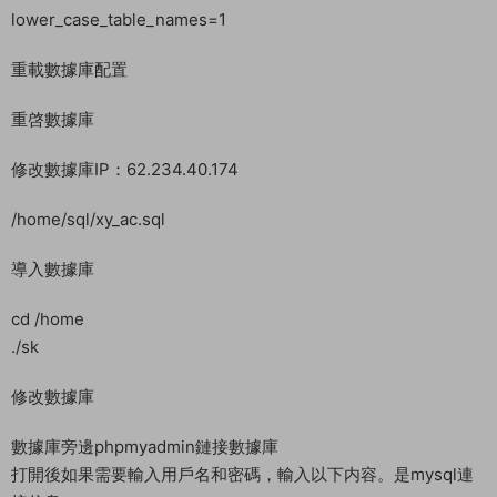
是綠色播放按鈕就代表安裝好了。
rabbitmq
安裝完成 點擊設置啓動 rabbitmq ，
開啓後把密碼修改爲:123456
以下設置之前一定需要先确保軟件均已安裝完畢。我們看一下。
順帶設置以下操作之前我們去把phpmyadmin安裝了。
—————————
設置數據庫root密碼爲：123456
打開軟件商店–已安裝–MySQL設置–配置修改-在26行下面添加
lower_case_table_names=1
重載數據庫配置
重啓數據庫