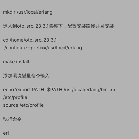
安裝erlang依賴
yum install gcc-c++
yum install -y ncurses-devel
yum -y install gcc glibc-devel make ncurses-devel openssl-
devel xmlto perl wget gtk2-devel binutils-devel
解壓Erlang安裝文件
cd /home
tar -xvf otp_src_23.3.1.tar.gz
創建安裝目錄
mkdir /usr/local/erlang
進入到otp_src_23.3.1路徑下，配置安裝路徑并且安裝