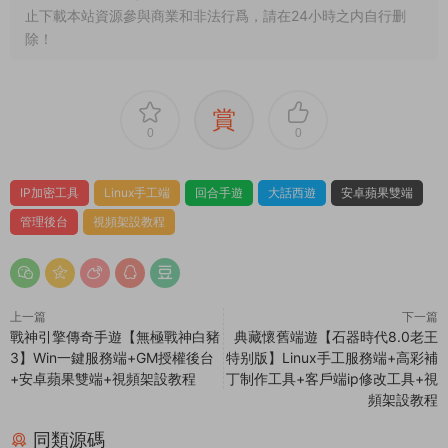
我看到網站上的源碼軟件發布時間已經是很多年
前的了，還有效嗎？可以正常下載嗎？
1.本文部分内容轉載自其它媒體，但并不代表本站贊同其觀點
和對其真實性負責。
2.若您需要商業運營或用于其他商業活動，請您購買正版授權并
合法使用。
3.如果本站有侵犯、不妥之處的資源，請在網站最下方聯系我
們。将會第一時間解決！
4.本站所有内容均由互聯網收集整理、網友上傳，僅供大家參
考、學習，不存在任何商業目的與商業用途。
5.本站提供的所有資源僅供參考學習使用，版權歸原著所有，禁
止下載本站資源參與商業和非法行爲，請在24小時之内自行删
除！
賞