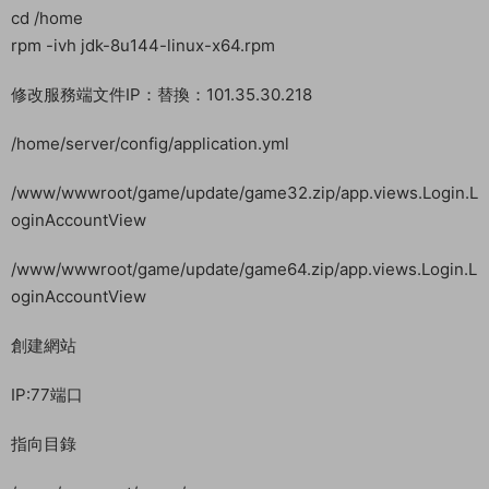
裏面加密大寫一串
4FCE3841E803F1D63A2216C238CE7495
使用【後台IP地址加密工具】對你自己的IP進行加密，鼠标左鍵
複制有，任意位置點郵件即可複制上。
修改4FCE3841E803F1D63A2216C238CE7495改成你IP加密
後的加密字符A532C40D673A277E13C7FA18CC8E24DE
修改後在任意位置點擊一下或者按回車即可自動保存。
安裝jdk
cd /home
rpm -ivh jdk-8u144-linux-x64.rpm
修改服務端文件IP：替換：101.35.30.218