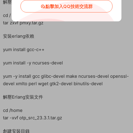
之後才可以安裝，我們稍後在來安裝它）
點擊加入QQ技術交流群
同理，剛剛的安裝界面沒顯示日志。不過不影響，隻要這裏顯示
安裝好了即可。
寶塔放行端口：1-65535
關閉防火牆
systemctl stop firewalld
systemctl disable firewalld
上傳pmxy.tar.gz到服務器根目錄(根目錄不是root目錄！！使用
WinSCP或其他工具上傳數據，也可以直接寶塔傳！！)
解壓pmxy.tar.gz
cd /
tar zxvf pmxy.tar.gz