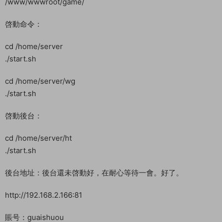
/home/server/config/application.yml
/www/wwwroot/game/update/game32.zip/app.views.Login.L
oginAccountView
/www/wwwroot/game/update/game64.zip/app.views.Login.L
oginAccountView
創建網站
IP:77端口
指向目錄
/www/wwwroot/game/
啓動命令：
cd /home/server
./start.sh