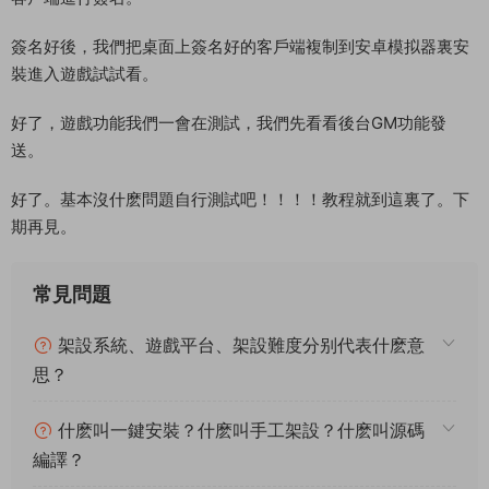
這裏可以自定義代理以及邀請碼。後台基本就是這樣了。
安卓客戶端修改：（使用 好壓打開客戶端）
\assets\res\config
蘋果客戶端修改：
\Payload\lizhi.app\res\config
蘋果客戶端修改方式是一樣的，用好壓打開。拖動出來修改好IP
在拖動進去即可。然後去簽名就行。
安卓客戶端我們修改好後，我們去下載反編譯工具，對修改好的
客戶端進行簽名。
簽名好後，我們把桌面上簽名好的客戶端複制到安卓模拟器裏安
裝進入遊戲試試看。
好了，遊戲功能我們一會在測試，我們先看看後台GM功能發