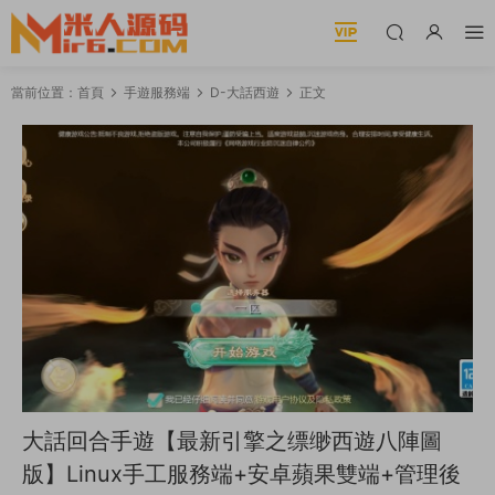
當前位置：
首頁
手遊服務端
D-大話西遊
正文
大話回合手遊【最新引擎之缥缈西遊八陣圖
版】Linux手工服務端+安卓蘋果雙端+管理後