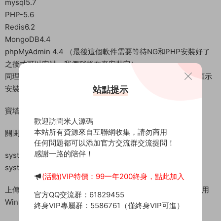
首先下載Linux管理工具，并連接好自己的服務器。
安裝寶塔直接運行命令即可。
yum install -y wget && wget -O install.sh
http://download.bt.cn/install/install_6.0.sh && sh install.sh
站點提示
輸入y回車确認安裝
我事先已經安裝好寶塔了。這裏有單獨的寶塔安裝教程。安裝好
寶塔後我們登錄寶塔面闆。
歡迎訪問米人源碼
本站所有資源來自互聯網收集，請勿商用
安裝環境：
任何問題都可以添加官方交流群交流提問！
Nginx1.22
感謝一路的陪伴！
mysql5.7
(活動)VIP特價：99一年200終身，點此加入
PHP-5.6
Redis6.2
官方QQ交流群：61829455
MongoDB4.4
終身VIP專屬群：5586761（僅終身VIP可進）
phpMyAdmin 4.4 （最後這個軟件需要等待NG和PHP安裝好了