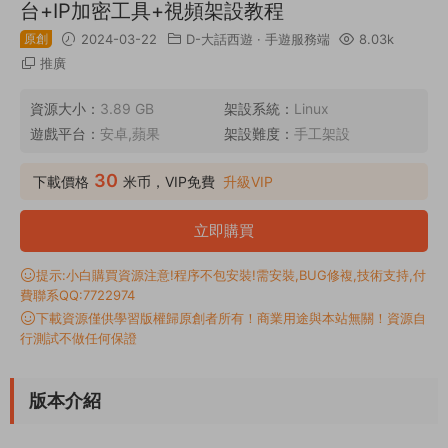
台+IP加密工具+視頻架設教程
原創
2024-03-22
D-大話西遊
·
手遊服務端
8.03k
推廣
資源大小：
3.89 GB
架設系統：
Linux
遊戲平台：
安卓,蘋果
架設難度：
手工架設
30
下載價格
米币，VIP免費
升級VIP
立即購買
提示:小白購買資源注意!程序不包安裝!需安裝,BUG修複,技術支持,付
費聯系QQ:7722974
下載資源僅供學習版權歸原創者所有！商業用途與本站無關！資源自
行測試不做任何保證
版本介紹