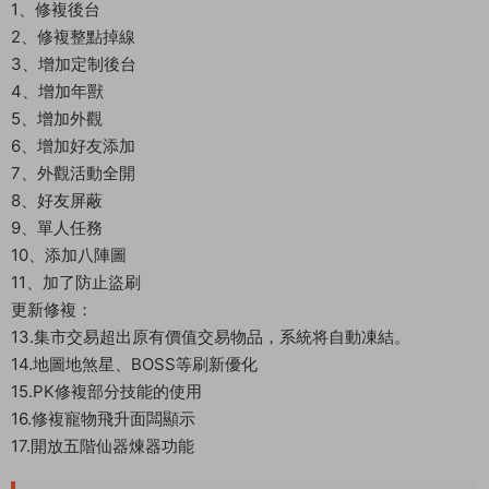
1、修複後台
2、修複整點掉線
3、增加定制後台
4、增加年獸
5、增加外觀
6、增加好友添加
7、外觀活動全開
8、好友屏蔽
9、單人任務
10、添加八陣圖
11、加了防止盜刷
更新修複：
13.集市交易超出原有價值交易物品，系統将自動凍結。
14.地圖地煞星、BOSS等刷新優化
15.PK修複部分技能的使用
16.修複寵物飛升面闆顯示
17.開放五階仙器煉器功能