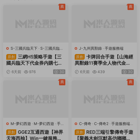
0
0
IP加密工具
Linux手工端
回合手遊
大話西遊
安卓蘋果雙端
管理後台
視頻架設教程
上一篇
下一篇
戰神引擎傳奇手遊【無極戰神白豬
典藏懷舊端遊【石器時代8.0老王
3】Win一鍵服務端+GM授權後台
特别版】Linux手工服務端+高彩補
+安卓蘋果雙端+視頻架設教程
丁制作工具+客戶端ip修改工具+視
頻架設教程
同類源碼
薦
薦