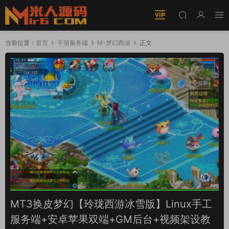
当前位置：
首页
手游服务端
M-梦幻西游
正文
MT3换皮梦幻【玲珑西游冰雪版】Linux手工
服务端+安卓苹果双端+GM后台+视频架设教