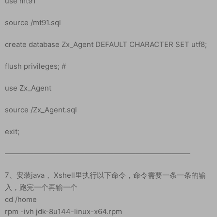
use mt91
source /mt91.sql
create database Zx_Agent DEFAULT CHARACTER SET utf8;
flush privileges; #
use Zx_Agent
source /Zx_Agent.sql
exit;
—————————————————————————–
7、安装java， Xshell里执行以下命令，命令需要一条一条的输
入，跑完一个再输一个
cd /home
rpm -ivh jdk-8u144-linux-x64.rpm