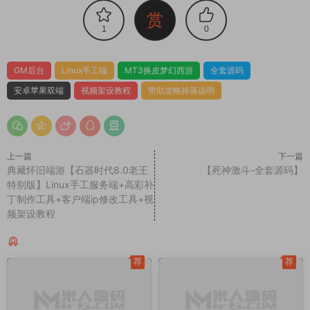
赏
1
0
GM后台
Linux手工端
MT3换皮梦幻西游
全套源码
安卓苹果双端
视频架设教程
赞助攻略掉落说明
上一篇
下一篇
典藏怀旧端游【石器时代8.0老王
【死神激斗-全套源码】
特别版】Linux手工服务端+高彩补
丁制作工具+客户端ip修改工具+视
频架设教程
同类源码
荐
荐