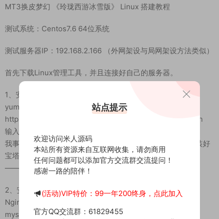
MT3换皮梦幻 《玲珑西游冰雪版》 Linux 搭建教程
测试系统：Centos7.6 64位系统
测试服务器IP：192.168.2.166 （外网架设与局网架设方法类似）
首先下载Linux管理工具，并且连接好自己的服务器。
1、安装宝塔
站点提示
yum install -y wget && wget -O install.sh
http://download.bt.cn/install/install_6.0.sh && sh install.sh
输入y回车确认安装
欢迎访问米人源码
我事先已经安装好宝塔了。这里有单独的宝塔安装教程。安装好
本站所有资源来自互联网收集，请勿商用
宝塔后我们登录宝塔面板
任何问题都可以添加官方交流群交流提问！
—————————————————————————–
感谢一路的陪伴！
2、安装环境
(活动)VIP特价：99一年200终身，点此加入
Nginx1.18
官方QQ交流群：61829455
mysql5.6