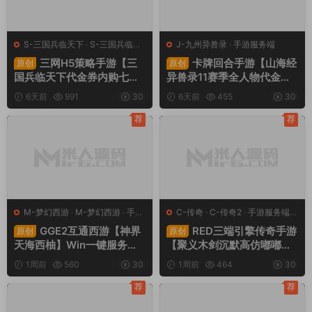
S-三国兵临天下
·
S-三国兵临天
J-九州异兽录
·
手游服务端
下
·
手游服务端
·
页游服务端
三网H5策略手游【三
卡牌回合手游【山海经
原创
原创
国兵临天下代金券内购七合
异兽录11赛季全人物代金券
修复版】Linux手工服务端
内购版】Win一键服务端+授
6天前
991
30
6天前
455
30
+管理后台+GM授权后台
权GM后台+管理后台+热更
+简易安卓客户端+视频架设
修改工具+安卓+视频架设教
荐
荐
教程
程
M-梦幻西游
·
M-梦幻西游
·
手游
C-传奇
·
C-传奇2
·
手游服务端
·
服务端
·
端游服务端
端游服务端
GGE2互通西游【神界
RED三端引擎传奇手游
原创
原创
天海西柚】Win一键服务端
【聚义木剑沉默高仿嘟嘟沉
+安卓苹果PC三端+内置GM
默】Win一键服务端+安卓苹
1周前
560
30
1周前
464
30
工具+全套源码+视频架设教
果PC三端+视频架设教程
程
荐
荐