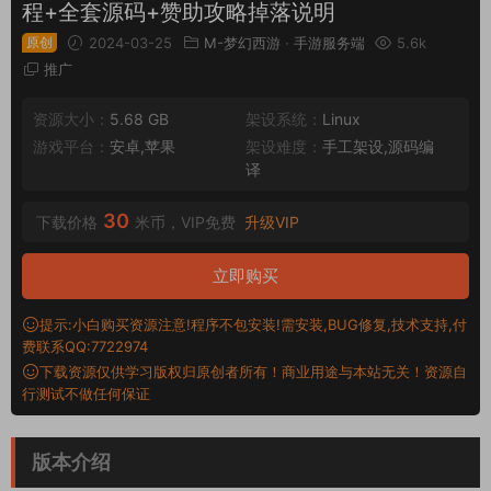
程+全套源码+赞助攻略掉落说明
原创
2024-03-25
M-梦幻西游
·
手游服务端
5.6k
推广
资源大小：
5.68 GB
架设系统：
Linux
游戏平台：
安卓,苹果
架设难度：
手工架设,源码编
译
30
下载价格
米币，VIP免费
升级VIP
立即购买
提示:小白购买资源注意!程序不包安装!需安装,BUG修复,技术支持,付
费联系QQ:7722974
下载资源仅供学习版权归原创者所有！商业用途与本站无关！资源自
行测试不做任何保证
版本介绍