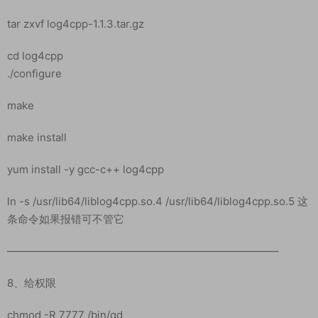
tar zxvf log4cpp-1.1.3.tar.gz
cd log4cpp
./configure
make
make install
yum install -y gcc-c++ log4cpp
ln -s /usr/lib64/liblog4cpp.so.4 /usr/lib64/liblog4cpp.so.5 这
条命令如果报错可不管它
—————————————————————————–
8、给权限
chmod -R 7777 /bin/qd