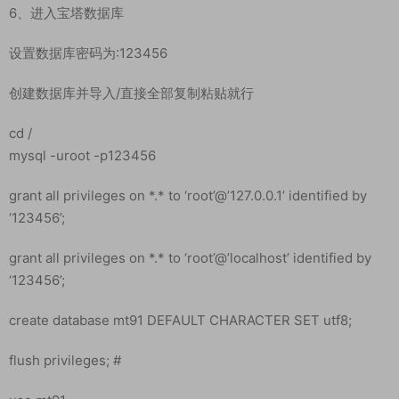
6、进入宝塔数据库
设置数据库密码为:123456
创建数据库并导入/直接全部复制粘贴就行
cd /
mysql -uroot -p123456
grant all privileges on *.* to ‘root’@’127.0.0.1’ identified by
‘123456’;
grant all privileges on *.* to ‘root’@’localhost’ identified by
‘123456’;
create database mt91 DEFAULT CHARACTER SET utf8;
flush privileges; #