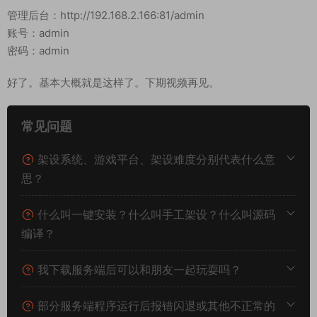
管理后台：http://192.168.2.166:81/admin
账号：admin
密码：admin
好了。基本大概就是这样了。下期视频再见。
常见问题
架设系统、游戏平台、架设难度分别代表什么意
思？
什么叫一键安装？什么叫手工架设？什么叫源码
编译？
我下载服务端后可以和朋友一起玩耍吗？
部分服务端程序运行后报错闪退或其他不正常的