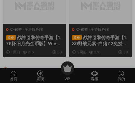
C-传奇
·
手游服务端
C-传奇
·
手游服务端
战神引擎传奇手游【1.
战神引擎传奇手游【1.
原创
原创
76怀旧月光金币版】Win一
80野战元素-白猪7.2免授
键服务端+安卓苹果双端+G
权】Win一键服务端+安卓+
1周前
216
30
2周前
278
30
M授权物品后台+视频架设教
GM授权物品后台+视频架设
程
教程
评论
0
首页
发现
VIP
客服
我的
请先
登录
本站所提供的内容均来自公开网络收集、转发、二次开发而来，若侵犯了您的
合法权益，请来信通知我们，我们会及时删除，给您带来的不便，我们深表歉
意。
下载用户仅供学习交流，若使用商业用途，请购买正版授权，否则产生的一切
后果将由下载用户自行承担。