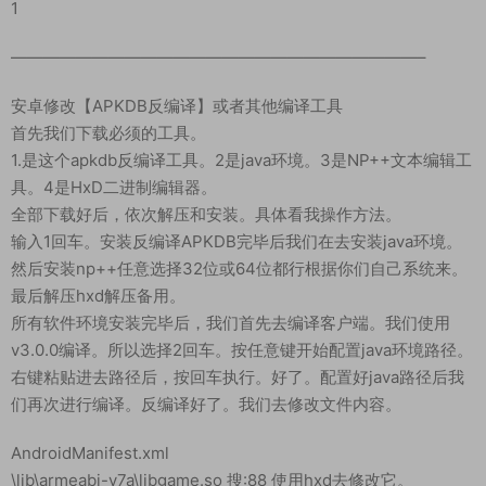
1
—————————————————————————–
安卓修改【APKDB反编译】或者其他编译工具
首先我们下载必须的工具。
1.是这个apkdb反编译工具。2是java环境。3是NP++文本编辑工
具。4是HxD二进制编辑器。
全部下载好后，依次解压和安装。具体看我操作方法。
输入1回车。安装反编译APKDB完毕后我们在去安装java环境。
然后安装np++任意选择32位或64位都行根据你们自己系统来。
最后解压hxd解压备用。
所有软件环境安装完毕后，我们首先去编译客户端。我们使用
v3.0.0编译。所以选择2回车。按任意键开始配置java环境路径。
右键粘贴进去路径后，按回车执行。好了。配置好java路径后我
们再次进行编译。反编译好了。我们去修改文件内容。
AndroidManifest.xml
\lib\armeabi-v7a\libgame.so 搜:88 使用hxd去修改它。