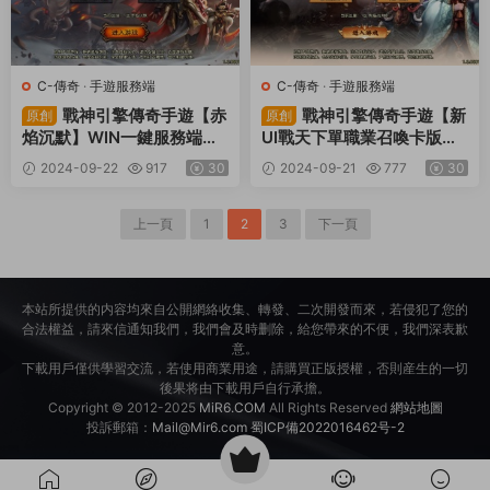
C-傳奇
·
手遊服務端
C-傳奇
·
手遊服務端
戰神引擎傳奇手遊【赤
戰神引擎傳奇手遊【新
原創
原創
焰沉默】WIN一鍵服務端
UI戰天下單職業召喚卡版】
+安卓蘋果雙端+GM授權物
WIN一鍵服務端+安卓蘋果
2024-09-22
917
30
2024-09-21
777
30
品後台+視頻架設教程
雙端+GM授權物品後台+視
頻架設教程
上一頁
1
2
3
下一頁
本站所提供的内容均來自公開網絡收集、轉發、二次開發而來，若侵犯了您的
合法權益，請來信通知我們，我們會及時删除，給您帶來的不便，我們深表歉
意。
下載用戶僅供學習交流，若使用商業用途，請購買正版授權，否則産生的一切
後果将由下載用戶自行承擔。
Copyright © 2012-2025
MiR6.COM
All Rights Reserved
網站地圖
投訴郵箱：
Mail@Mir6.com
蜀ICP備2022016462号-2