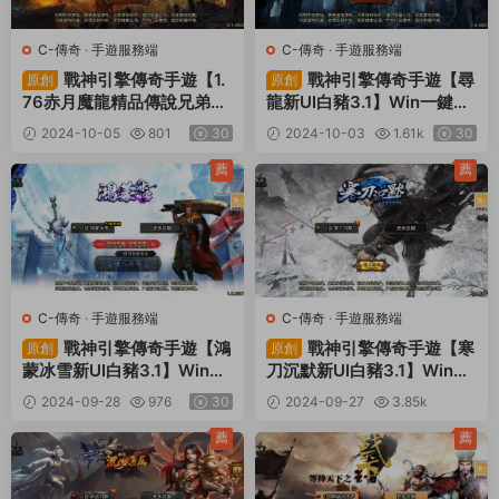
C-傳奇
·
手遊服務端
C-傳奇
·
手遊服務端
戰神引擎傳奇手遊【1.
戰神引擎傳奇手遊【尋
原創
原創
76赤月魔龍精品傳說兄弟複
龍新UI白豬3.1】Win一鍵服
古第三季】Win一鍵服務端
務端+安卓蘋果雙端+GM授
2024-10-05
801
30
2024-10-03
1.61k
30
+安卓蘋果雙端+GM授權物
權物品後台+視頻架設教程
品後台+視頻架設教程
薦
薦
C-傳奇
·
手遊服務端
C-傳奇
·
手遊服務端
戰神引擎傳奇手遊【鴻
戰神引擎傳奇手遊【寒
原創
原創
蒙冰雪新UI白豬3.1】Win一
刀沉默新UI白豬3.1】Win一
鍵服務端+安卓蘋果雙端+G
鍵服務端+安卓蘋果雙端+G
2024-09-28
976
30
2024-09-27
3.85k
M授權物品後台+視頻架設教
M授權物品後台+視頻架設教
30
程
程
薦
薦