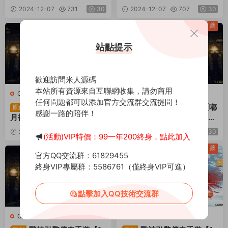
版】Win一鍵服務端+安卓蘋
n一鍵服務端+安卓蘋果雙端
2024-12-07
731
30
2024-12-07
707
30
果雙端+GM授權物品後台
+GM授權物品後台+視頻架
+視頻架設教程
設教程
薦
薦
站點提示
歡迎訪問米人源碼
本站所有資源來自互聯網收集，請勿商用
C-傳奇
·
手遊服務端
C-傳奇
·
手遊服務端
任何問題都可以添加官方交流群交流提問！
戰神引擎傳奇手遊【赤
戰神引擎傳奇手遊【嘟
原創
原創
感謝一路的陪伴！
月複古之比奇山莊】Win一
嘟原始沉默三職業白豬3.1】
鍵服務端+安卓蘋果雙端+G
Win一鍵服務端+安卓蘋果雙
2024-12-03
712
30
2024-12-03
648
30
(活動)VIP特價：99一年200終身，點此加入
M授權物品後台+視頻架設教
端+GM授權物品後台+視頻
程
架設教程
薦
薦
官方QQ交流群：61829455
終身VIP專屬群：5586761（僅終身VIP可進）
點擊加入QQ技術交流群
C-傳奇
·
手遊服務端
C-傳奇
·
手遊服務端