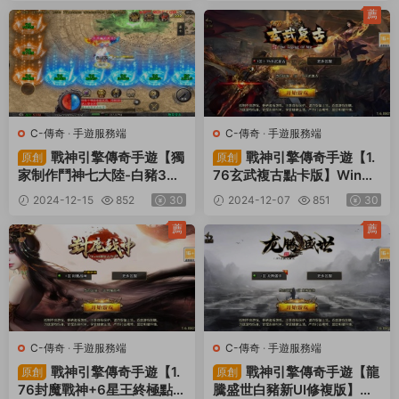
教程
薦
C-傳奇
·
手遊服務端
C-傳奇
·
手遊服務端
戰神引擎傳奇手遊【獨
戰神引擎傳奇手遊【1.
原創
原創
家制作鬥神七大陸-白豬3】
76玄武複古點卡版】Win一
Win一鍵服務端+安卓蘋果雙
鍵服務端+安卓蘋果雙端+G
2024-12-15
852
30
2024-12-07
851
30
端+GM授權物品後台+視頻
M授權物品後台+視頻架設教
架設教程
程
薦
薦
C-傳奇
·
手遊服務端
C-傳奇
·
手遊服務端
戰神引擎傳奇手遊【1.
戰神引擎傳奇手遊【龍
原創
原創
76封魔戰神+6星王終極點卡
騰盛世白豬新UI修複版】Wi