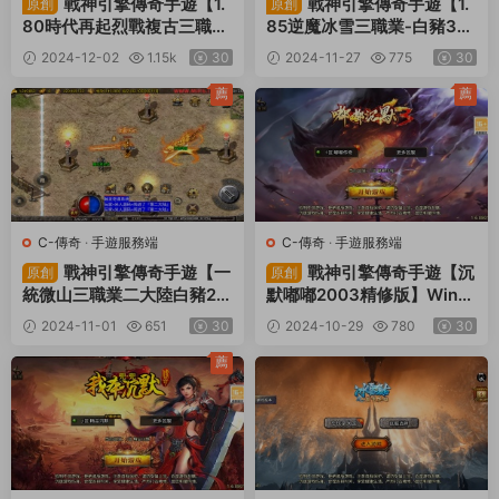
戰神引擎傳奇手遊【1.
戰神引擎傳奇手遊【1.
原創
原創
80時代再起烈戰複古三職業
85逆魔冰雪三職業-白豬3】
白豬3.1】Win一鍵服務端
Win一鍵服務端+安卓蘋果雙
2024-12-02
1.15k
30
2024-11-27
775
30
+安卓蘋果雙端+GM授權物
端+GM授權物品後台+視頻
品後台+視頻架設教程
架設教程
薦
薦
C-傳奇
·
手遊服務端
C-傳奇
·
手遊服務端
戰神引擎傳奇手遊【一
戰神引擎傳奇手遊【沉
原創
原創
統微山三職業二大陸白豬2】
默嘟嘟2003精修版】Win一
Win一鍵服務端+安卓蘋果雙
鍵服務端+安卓蘋果雙端+G
2024-11-01
651
30
2024-10-29
780
30
端+GM授權物品後台+視頻
M授權物品後台+視頻架設教
架設教程
程
薦