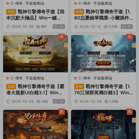
C-傳奇
·
手遊服務端
C-傳奇
·
手遊服務端
戰神引擎傳奇手遊【我
戰神引擎傳奇手遊【1.
原創
原創
本沉默大極品】Win一鍵服
80忘憂錄單職業-小蘭插件
務端+安卓蘋果雙端+GM授
免授權】Win一鍵服務端+安
2024-10-28
881
30
2024-10-12
1.49k
30
權物品後台+視頻架設教程
卓蘋果雙端+GM授權物品後
台+視頻架設教程
薦
薦
C-傳奇
·
手遊服務端
C-傳奇
·
手遊服務端
戰神引擎傳奇手遊【霸
戰神引擎傳奇手遊【1.
原創
原創
者火龍新UI白豬3.1】Win一
76江湖群英傳白豬3】Win
鍵服務端+安卓蘋果雙端+G
一鍵服務端+安卓蘋果雙端+
2024-10-09
588
30
2024-10-09
1.38k
M授權物品後台+視頻架設教
GM授權物品後台+視頻架設
30
程
教程
薦
薦