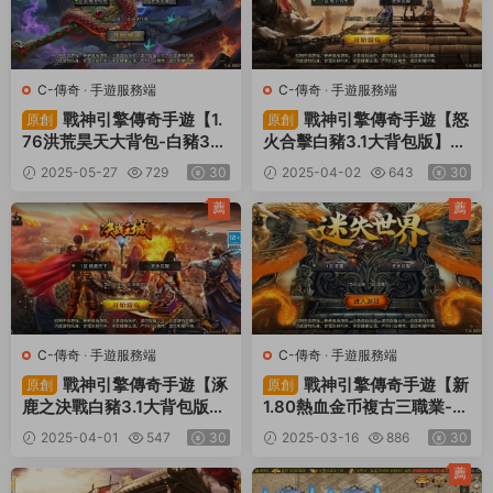
C-傳奇
·
手遊服務端
C-傳奇
·
手遊服務端
戰神引擎傳奇手遊【1.
戰神引擎傳奇手遊【怒
原創
原創
76洪荒昊天大背包-白豬3】
火合擊白豬3.1大背包版】Wi
Win一鍵服務端+安卓蘋果雙
n一鍵服務端+安卓蘋果雙端
2025-05-27
729
30
2025-04-02
643
30
端+GM授權物品後台+視頻
+GM授權物品後台+視頻架
架設教程
設教程
薦
薦
C-傳奇
·
手遊服務端
C-傳奇
·
手遊服務端
戰神引擎傳奇手遊【涿
戰神引擎傳奇手遊【新
原創
原創
鹿之決戰白豬3.1大背包版】
1.80熱血金币複古三職業-白
Win一鍵服務端+安卓蘋果雙
豬3】Win一鍵服務端+安卓
2025-04-01
547
30
2025-03-16
886
30
端+GM授權物品後台+視頻
蘋果雙端+GM授權物品後台
架設教程
+視頻架設教程
薦