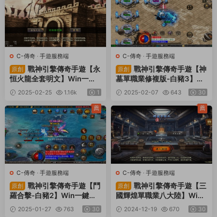
C-傳奇
·
手遊服務端
C-傳奇
·
手遊服務端
戰神引擎傳奇手遊【永
戰神引擎傳奇手遊【神
原創
原創
恒火龍全套明文】Win一鍵
墓單職業修複版-白豬3】Wi
服務端+安卓蘋果雙端+GM
n一鍵服務端+GM授權物品
2025-02-25
1.16k
1
2025-02-07
643
30
授權物品後台+視頻架設教
後台+安卓蘋果雙端+視頻架
程
設教程
薦
薦
C-傳奇
·
手遊服務端
C-傳奇
·
手遊服務端
戰神引擎傳奇手遊【鬥
戰神引擎傳奇手遊【三
原創
原創
羅合擊-白豬2】Win一鍵服
國輝煌單職業八大陸】Win
務端+安卓蘋果雙端+GM授
一鍵服務端+安卓蘋果雙端+
2025-01-27
763
30
2024-12-19
670
30
權物品後台+視頻架設教程
GM授權物品後台+視頻架設