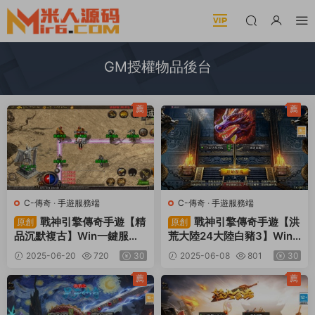
GM授權物品後台
薦
薦
C-傳奇
·
手遊服務端
C-傳奇
·
手遊服務端
戰神引擎傳奇手遊【精
戰神引擎傳奇手遊【洪
原創
原創
品沉默複古】Win一鍵服務
荒大陸24大陸白豬3】Win
端+安卓蘋果雙端+GM授權
一鍵服務端+安卓蘋果雙端+
2025-06-20
720
30
2025-06-08
801
30
物品後台+視頻架設教程
GM授權物品後台+視頻架設
教程
薦
薦