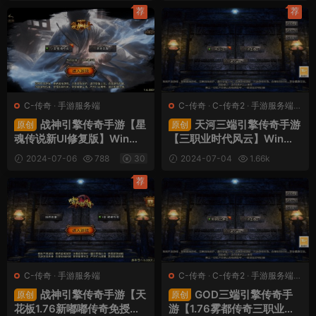
30
30
设教程
程
荐
荐
C-传奇
·
手游服务端
C-传奇
·
C-传奇2
·
手游服务端
·
端游服务端
战神引擎传奇手游【星
天河三端引擎传奇手游
原创
原创
魂传说新UI修复版】Win一
【三职业时代风云】Win一
键服务端+安卓苹果双端+G
键服务端+安卓苹果PC三端
2024-07-06
788
30
2024-07-04
1.66k
M授权后台+视频架设教程
+视频架设教程
30
荐
C-传奇
·
手游服务端
C-传奇
·
C-传奇2
·
手游服务端
·
端游服务端
战神引擎传奇手游【天
GOD三端引擎传奇手
原创
原创
花板1.76新嘟嘟传奇免授权
游【1.76雾都传奇三职业】