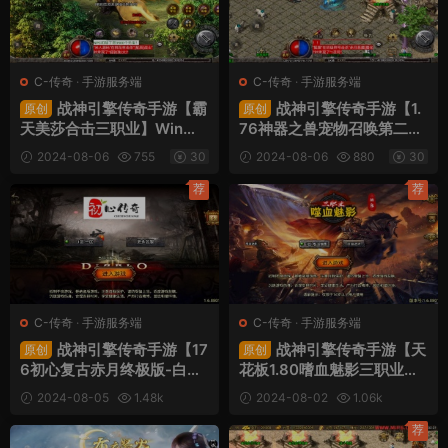
C-传奇
·
手游服务端
C-传奇
·
手游服务端
战神引擎传奇手游【霸
战神引擎传奇手游【1.
原创
原创
天美莎合击三职业】Win一
76神器之兽宠物召唤第二
键服务端+安卓苹果双端+G
季】Win一键服务端+安卓苹
2024-08-06
755
30
2024-08-06
880
30
M授权物品后台+视频架设教
果双端+GM授权物品后台
程
+视频架设教程
荐
荐
C-传奇
·
手游服务端
C-传奇
·
手游服务端
战神引擎传奇手游【17
战神引擎传奇手游【天
原创
原创
6初心复古赤月终极版-白猪
花板1.80嗜血魅影三职业仿
3】Win一键服务端+安卓苹
996UI免授权版】Win一键
2024-08-05
1.48k
2024-08-02
1.06k
果双端+GM授权物品后台
服务端+安卓苹果双端+GM
30
30
+视频架设教程
后台+视频架设教程
荐