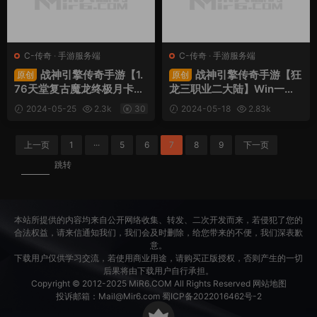
C-传奇
·
手游服务端
C-传奇
·
手游服务端
战神引擎传奇手游【1.
战神引擎传奇手游【狂
原创
原创
76天堂复古魔龙终极月卡第
龙三职业二大陆】Win一键
三版】Win一键服务端+安卓
服务端+安卓苹果双端+GM
2024-05-25
2.3k
30
2024-05-18
2.83k
苹果双端+GM后台+视频架
授权后台+视频架设教程
30
设教程
上一页
1
···
5
6
7
8
9
下一页
跳转
本站所提供的内容均来自公开网络收集、转发、二次开发而来，若侵犯了您的
合法权益，请来信通知我们，我们会及时删除，给您带来的不便，我们深表歉
意。
下载用户仅供学习交流，若使用商业用途，请购买正版授权，否则产生的一切
后果将由下载用户自行承担。
Copyright © 2012-2025
MiR6.COM
All Rights Reserved
网站地图
投诉邮箱：
Mail@Mir6.com
蜀ICP备2022016462号-2