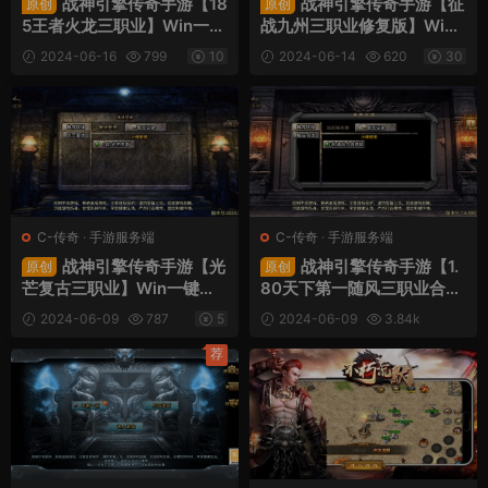
战神引擎传奇手游【18
战神引擎传奇手游【征
原创
原创
5王者火龙三职业】Win一键
战九州三职业修复版】Win
服务端+GM授权后台+安卓
一键服务端+安卓苹果双端+
2024-06-16
799
10
2024-06-14
620
30
苹果双端+视频架设教程
GM授权后台+视频架设教程
C-传奇
·
手游服务端
C-传奇
·
手游服务端
战神引擎传奇手游【光
战神引擎传奇手游【1.
原创
原创
芒复古三职业】Win一键服
80天下第一随风三职业合击
务端+安卓苹果双端+GM授
版】Win一键服务端+安卓苹
2024-06-09
787
5
2024-06-09
3.84k
权物品后台+视频架设教程
果双端+GM授权物品后台
30
+视频架设教程
荐