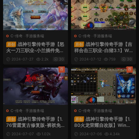
C-传奇
·
手游服务端
C-传奇
·
手游服务端
战神引擎传奇手游【怒
战神引擎传奇手游【吉
原创
原创
火一刀三职业-小兰插件免授
祥合击三职业-白猪3.1】Wi
权】Win一键服务端+安卓苹
n一键服务端+安卓苹果双端
2024-07-27
2.2k
30
2024-07-12
759
30
果双端+GM授权后台+视频
+GM授权后台+视频架设教
架设教程
程
荐
荐
C-传奇
·
手游服务端
C-传奇
·
手游服务端
战神引擎传奇手游【1.
战神引擎传奇手游【1.
原创
原创
76雷霆复古修复版-裤衩免
80火龙荣耀自改版】Win一
授权】Win一键服务端+安卓
键服务端+安卓苹果双端+G
2024-07-07
1.02k
2024-07-06
4.34k
苹果双端+GM后台+视频架
M授权物品后台+视频架设教