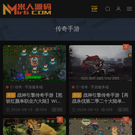
传奇手游
荐
C-传奇
·
手游服务端
C-传奇
·
手游服务端
战神引擎传奇手游【怒
战神引擎传奇手游【再
原创
原创
斩红颜单职业六大陆】Win
战杀伐第二季二十大陆单职
一键服务端+安卓苹果双端+
业完整版】Win一键服务端
2024-08-13
934
30
2024-08-13
929
30
GM授权后台+视频架设教程
+安卓苹果双端+GM授权后
台+视频架设教程
荐
荐