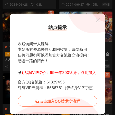
版】Win一键服务端+安卓+
Win一键服务端+PC安卓互
2024-06-28
1.08k
2024-06-27
1.95k
1
GM授权物品后台+视频架设
通客户端+视频架设教程
30
教程
荐
站点提示
欢迎访问米人源码
C-传奇
·
手游服务端
C-传奇
·
手游服务端
本站所有资源来自互联网收集，请勿商用
战神引擎传奇手游【1.
战神引擎传奇手游【全
原创
原创
任何问题都可以添加官方交流群交流提问！
76东晟复古追忆复古第四
新决战沙城三职业-白猪3.
感谢一路的陪伴！
季】Win一键服务端+安卓苹
1】Win一键服务端+安卓苹
2024-06-17
1.13k
30
2024-06-17
690
30
果双端+GM授权物品后台
果双端+GM授权后台+视频
(活动)VIP特价：99一年200终身，点此加入
+视频架设教程
架设教程
荐
官方QQ交流群：61829455
终身VIP专属群：5586761（仅终身VIP可进）
点击加入QQ技术交流群
C-传奇
·
手游服务端
C-传奇
·
手游服务端