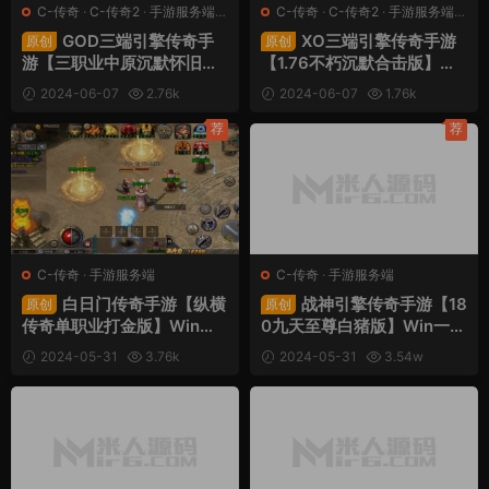
C-传奇
·
C-传奇2
·
手游服务端
·
C-传奇
·
C-传奇2
·
手游服务端
·
端游服务端
端游服务端
GOD三端引擎传奇手
XO三端引擎传奇手游
原创
原创
游【三职业中原沉默怀旧
【1.76不朽沉默合击版】Wi
版】Win一键服务端+PC安
n一键服务端+PC安卓苹果
2024-06-07
2.76k
2024-06-07
1.76k
卓苹果三端+视频架设教程
三端+视频架设教程
30
30
荐
荐
C-传奇
·
手游服务端
C-传奇
·
手游服务端
白日门传奇手游【纵横
战神引擎传奇手游【18
原创
原创
传奇单职业打金版】Win一
0九天至尊白猪版】Win一键
键服务端+安卓+多区+跨服
服务端+安卓苹果双端+GM
2024-05-31
3.76k
2024-05-31
3.54w
+GM后台+视频架设教程
授权物品后台+视频架设教
30
30
程