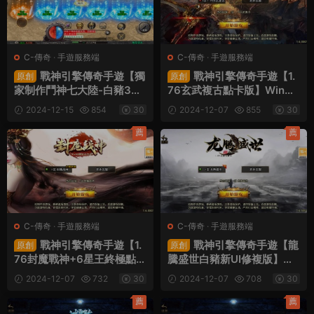
C-傳奇
·
手遊服務端
C-傳奇
·
手遊服務端
戰神引擎傳奇手遊【獨
戰神引擎傳奇手遊【1.
原創
原創
家制作鬥神七大陸-白豬3】
76玄武複古點卡版】Win一
Win一鍵服務端+安卓蘋果雙
鍵服務端+安卓蘋果雙端+G
2024-12-15
854
30
2024-12-07
855
30
端+GM授權物品後台+視頻
M授權物品後台+視頻架設教
架設教程
程
薦
薦
C-傳奇
·
手遊服務端
C-傳奇
·
手遊服務端
戰神引擎傳奇手遊【1.
戰神引擎傳奇手遊【龍
原創
原創
76封魔戰神+6星王終極點卡
騰盛世白豬新UI修複版】Wi
版】Win一鍵服務端+安卓蘋
n一鍵服務端+安卓蘋果雙端
2024-12-07
732
30
2024-12-07
708
30
果雙端+GM授權物品後台
+GM授權物品後台+視頻架
+視頻架設教程
設教程
薦
薦