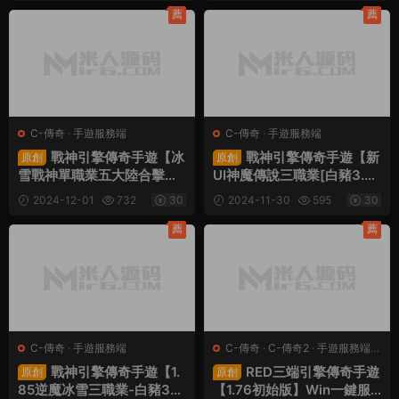
品後台+視頻架設教程
薦
薦
C-傳奇
·
手遊服務端
C-傳奇
·
手遊服務端
戰神引擎傳奇手遊【冰
戰神引擎傳奇手遊【新
原創
原創
雪戰神單職業五大陸合擊
UI神魔傳說三職業[白豬3.
版】Win一鍵服務端+安卓蘋
1]】Win一鍵服務端+GM授
2024-12-01
732
30
2024-11-30
595
30
果雙端+GM後台+視頻架設
權後台+安卓蘋果雙端+視頻
教程
架設教程
薦
薦
C-傳奇
·
手遊服務端
C-傳奇
·
C-傳奇2
·
手遊服務端
·
端遊服務端
戰神引擎傳奇手遊【1.
RED三端引擎傳奇手遊
原創
原創
85逆魔冰雪三職業-白豬3】
【1.76初始版】Win一鍵服