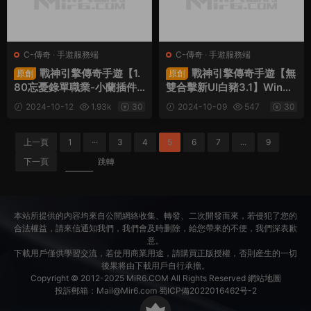
C-傳奇
·
手遊服務端
C-傳奇
·
手遊服務端
戰神引擎傳奇手遊【1.
戰神引擎傳奇手遊【無
原創
原創
80忘憂錄單職業-小蘭插件
雙合擊新UI白豬3.1】Win一
免授權】Win一鍵服務端+安
鍵服務端+安卓蘋果雙端+G
2024-10-12
1.93k
30
2024-10-09
547
30
卓蘋果雙端+GM授權物品後
M授權後台+視頻架設教程
台+視頻架設教程
上一頁
1
···
3
4
5
6
7
...
9
下一頁
跳轉
本站所提供的内容均來自公開網絡收集、轉發、二次開發而來，若侵犯了您的
合法權益，請來信通知我們，我們會及時删除，給您帶來的不便，我們深表歉
意。
下載用戶僅供學習交流，若使用商業用途，請購買正版授權，否則産生的一切
後果将由下載用戶自行承擔。
Copyright © 2012-2025
MiR6.COM
All Rights Reserved
網站地圖
投訴郵箱：
Mail@Mir6.com
蜀ICP備2022016462号-2