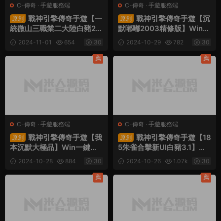
C-傳奇
·
手遊服務端
C-傳奇
·
手遊服務端
戰神引擎傳奇手遊【一
戰神引擎傳奇手遊【沉
原創
原創
統微山三職業二大陸白豬2】
默嘟嘟2003精修版】Win一
Win一鍵服務端+安卓蘋果雙
鍵服務端+安卓蘋果雙端+G
2024-11-01
654
30
2024-10-29
782
30
端+GM授權物品後台+視頻
M授權物品後台+視頻架設教
架設教程
程
薦
薦
C-傳奇
·
手遊服務端
C-傳奇
·
手遊服務端
戰神引擎傳奇手遊【我
戰神引擎傳奇手遊【18
原創
原創
本沉默大極品】Win一鍵服
5朱雀合擊新UI白豬3.1】Wi
務端+安卓蘋果雙端+GM授
n一鍵服務端+安卓蘋果雙端
2024-10-28
884
30
2024-10-26
1.07k
30
權物品後台+視頻架設教程
+GM後台+視頻架設教程
薦
薦