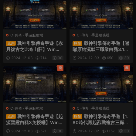
C-傳奇
·
手遊服務端
C-傳奇
·
手遊服務端
戰神引擎傳奇手遊【赤
戰神引擎傳奇手遊【嘟
原創
原創
月複古之比奇山莊】Win一
嘟原始沉默三職業白豬3.1】
鍵服務端+安卓蘋果雙端+G
Win一鍵服務端+安卓蘋果雙
2024-12-03
714
30
2024-12-03
650
30
M授權物品後台+視頻架設教
端+GM授權物品後台+視頻
程
架設教程
薦
薦
C-傳奇
·
手遊服務端
C-傳奇
·
手遊服務端
戰神引擎傳奇手遊【起
戰神引擎傳奇手遊【1.
原創
原創
源雷霆白豬3免授權】Win一
80時代再起烈戰複古三職業
鍵服務端+安卓蘋果雙端+G
白豬3.1】Win一鍵服務端
2024-12-03
521
30
2024-12-02
1.15k
30
M授權後台+視頻架設教程
+安卓蘋果雙端+GM授權物