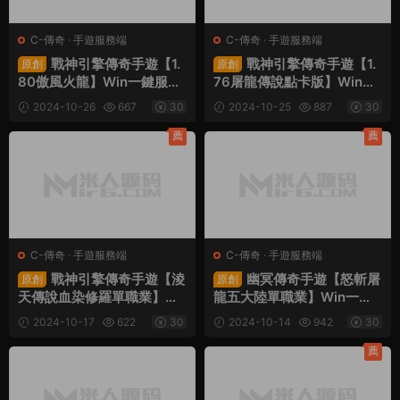
C-傳奇
·
手遊服務端
C-傳奇
·
手遊服務端
戰神引擎傳奇手遊【1.
戰神引擎傳奇手遊【1.
原創
原創
80傲風火龍】Win一鍵服務
76屠龍傳說點卡版】Win一
端+安卓蘋果雙端+GM後台
鍵服務端+安卓蘋果雙端+G
2024-10-26
667
30
2024-10-25
887
30
+視頻架設教程
M後台+視頻架設教程
薦
薦
C-傳奇
·
手遊服務端
C-傳奇
·
手遊服務端
戰神引擎傳奇手遊【淩
幽冥傳奇手遊【怒斬屠
原創
原創
天傳說血染修羅單職業】Wi
龍五大陸單職業】Win一鍵
n一鍵服務端+安卓蘋果雙端
服務端+安卓蘋果雙端+GM
2024-10-17
622
30
2024-10-14
942
30
+GM後台+視頻架設教程
授權後台+運營後台+視頻架
設教程
薦