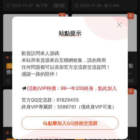
Win一鍵服務端+安卓蘋果雙
務端+PC安卓蘋果三端+視
2024-11-27
778
30
2024-11-26
3.44k
端+GM授權物品後台+視頻
頻架設教程
30
架設教程
薦
薦
站點提示
歡迎訪問米人源碼
C-傳奇
·
手遊服務端
C-傳奇
·
手遊服務端
本站所有資源來自互聯網收集，請勿商用
戰神引擎傳奇手遊【骷
戰神引擎傳奇手遊【骷
原創
原創
任何問題都可以添加官方交流群交流提問！
髅傳說單職業第二季十大陸
髅傳說單職業七大陸[白豬
感謝一路的陪伴！
[白豬3]】Win一鍵服務端
3]】Win一鍵服務端+安卓蘋
2024-11-15
1k
30
2024-11-15
1.02w
30
+安卓蘋果雙端+GM授權後
果雙端+GM授權後台+視頻
(活動)VIP特價：99一年200終身，點此加入
台+視頻架設教程
架設教程
薦
薦
官方QQ交流群：61829455
終身VIP專屬群：5586761（僅終身VIP可進）
點擊加入QQ技術交流群
C-傳奇
·
手遊服務端
C-傳奇
·
手遊服務端