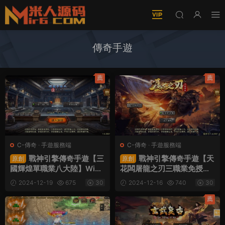
傳奇手遊
薦
薦
C-傳奇
·
手遊服務端
C-傳奇
·
手遊服務端
戰神引擎傳奇手遊【三
戰神引擎傳奇手遊【天
原創
原創
國輝煌單職業八大陸】Win
花闆屠龍之刃三職業免授權
一鍵服務端+安卓蘋果雙端+
版】Win一鍵服務端+GM授
2024-12-19
675
30
2024-12-16
740
30
GM授權物品後台+視頻架設
權後台+安卓+視頻架設教程
教程
薦