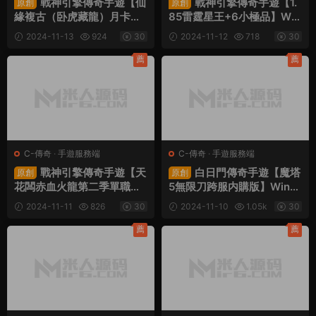
戰神引擎傳奇手遊【仙
戰神引擎傳奇手遊【1.
原創
原創
緣複古（卧虎藏龍）月卡版
85雷霆星王+6小極品】Win
白豬3免授權】Win一鍵服務
一鍵服務端+安卓蘋果雙端+
2024-11-13
924
30
2024-11-12
718
30
端+安卓蘋果雙端+GM授權
GM授權後台+視頻架設教程
後台+視頻架設教程
薦
薦
C-傳奇
·
手遊服務端
C-傳奇
·
手遊服務端
戰神引擎傳奇手遊【天
白日門傳奇手遊【魔塔
原創
原創
花闆赤血火龍第二季單職業
5無限刀跨服内購版】Win一
免授權版】Win一鍵服務端
鍵服務端+安卓+運營後台+
2024-11-11
826
30
2024-11-10
1.05k
30
+安卓蘋果雙端+GM授權後
GM授權後台+視頻架設教程
台+客戶端授權源碼+視頻架
薦
薦
設教程