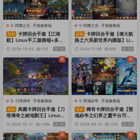
S-閃爍之光
·
手遊服務端
S-閃爍之光
·
手遊服務端
卡牌回合手遊【江湖
卡牌回合手遊【偉大航
原創
原創
殺】Linux手工服務端+多區
路之六系新世界内購版】Lin
跨服+安卓蘋果雙端+CDK授
ux手工服務端+安卓+多區跨
2024-12-02
702
30
2024-11-08
854
30
權後台+視頻架設教程
服+CDK授權後台+視頻架設
教程
薦
薦
D-刀塔傳奇
·
手遊服務端
S-聖魂紛争
·
手遊服務端
典藏卡牌回合手遊【刀
稀有卡牌回合手遊【聖
原創
原創
塔傳奇之絕地獸王】Linux手
魂紛争之幻界之靈平台币内
工服務端+安卓+GM後台
購完整版】Win一鍵服務端
2024-10-11
1.49k
30
2024-08-15
1.17k
30
+視頻架設教程
+安卓+本地注冊驗證+解密
工具+CDK授權後台+視頻架
薦
薦