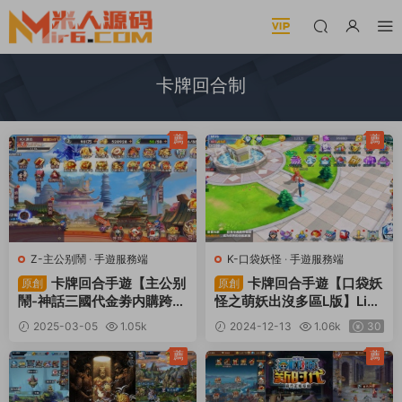
卡牌回合制
薦
薦
Z-主公别鬧
·
手遊服務端
K-口袋妖怪
·
手遊服務端
卡牌回合手遊【主公别
卡牌回合手遊【口袋妖
原創
原創
鬧-神話三國代金劵内購跨服
怪之萌妖出沒多區L版】Linu
版】Linux手工服務端+安卓
x手工服務端+安卓+GM授權
2025-03-05
1.05k
2024-12-13
1.06k
30
蘋果雙端+GM運營後台+CD
後台+管理後台+視頻架設教
30
K後台+視頻架設教程
程
薦
薦