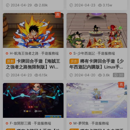
手工服務端+安卓蘋果雙端+
工服務端+安卓蘋果雙端+G
2024-04-29
2.69k
2024-04-23
3.15w
GM後台+視頻架設教程
M授權後台+視頻架設教程
30
30
薦
H-航海王強者之路
·
手遊服務端
S-少年西遊記
·
手遊服務端
卡牌回合手遊【海賊王
稀有卡牌回合手遊【少
原創
原創
之強者之路無限制版】Win
年西遊記内購版】Linux手工
一鍵服務端+多區跨服+管理
服務端+安卓蘋果雙端+多區
2024-04-23
6.15k
2024-04-20
3.6k
30
後台+CDK授權後台+安卓蘋
跨服+CDK授權後台+視頻架
30
果雙端+視頻架設教程
設教程
薦
F-放開那三國
·
手遊服務端
M-夢間集
·
手遊服務端