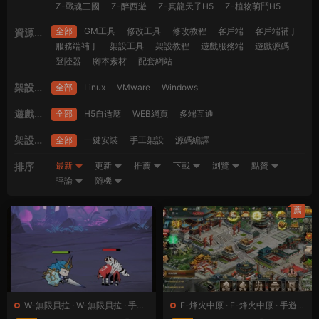
Z-戰魂三國
Z-醉西遊
Z-真龍天子H5
Z-植物萌鬥H5
全部
GM工具
修改工具
修改教程
客戶端
客戶端補丁
資源類
服務端補丁
架設工具
架設教程
遊戲服務端
遊戲源碼
型
登陸器
腳本素材
配套網站
架設系
全部
Linux
VMware
Windows
統
遊戲平
全部
H5自适應
WEB網頁
多端互通
台
架設難
全部
一鍵安裝
手工架設
源碼編譯
度
排序
最新
更新
推薦
下載
浏覽
點贊
評論
随機
薦
W-無限貝拉
·
W-無限貝拉
·
手遊
F-烽火中原
·
F-烽火中原
·
手遊
服務端
·
頁遊服務端
服務端
·
頁遊服務端