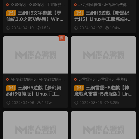
X-尋仙紀
·
X-尋仙紀
·
手遊服務
J-九州仙俠傳
·
J-九州仙俠傳
·
端
·
頁遊服務端
手遊服務端
·
頁遊服務端
三網H5文字遊戲【尋
三網H5遊戲【暗黑紀
原創
原創
仙紀3.0之武功秘籍】Win一
元H5】Linux手工服務端+運
鍵服務端+GM後台+視頻架
營後台+GM清包授權後台
2024-04-10
1.52k
2024-04-07
1.04w
設教程
+視頻架設教程
30
30
薦
M-夢幻契約H5
·
M-夢幻契約H5
L-雷霆H5
·
L-雷霆H5
·
手遊服務
·
手遊服務端
·
頁遊服務端
端
·
頁遊服務端
三網H5遊戲【夢幻契
三網雷霆H5遊戲【神
原創
原創
約H5修複版】Linux手工服
魔戰意雷霆H5跨服版】Linu
務端+多區跨服+管理後台+
x手工服務端+多區跨服+GM
2024-04-06
1.57w
2024-03-26
3.25k
GM授權後台+視頻架設教程
授權後台+視頻架設教程
30
30