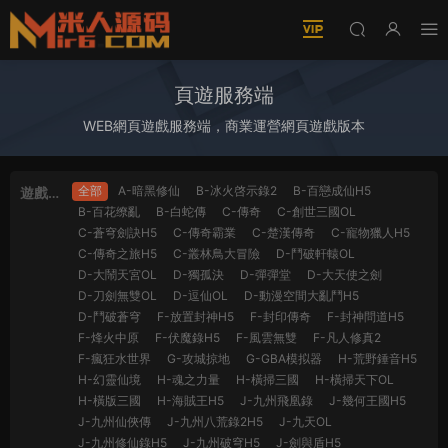
頁遊服務端
WEB網頁遊戲服務端，商業運營網頁遊戲版本
全部
A-暗黑修仙
B-冰火啓示錄2
B-百戀成仙H5
遊戲分
B-百花缭亂
B-白蛇傳
C-傳奇
C-創世三國OL
類
C-蒼穹劍訣H5
C-傳奇霸業
C-楚漢傳奇
C-寵物獵人H5
C-傳奇之旅H5
C-叢林鳥大冒險
D-鬥破軒轅OL
D-大鬧天宮OL
D-獨孤決
D-彈彈堂
D-大天使之劍
D-刀劍無雙OL
D-逗仙OL
D-動漫空間大亂鬥H5
D-鬥破蒼穹
F-放置封神H5
F-封印傳奇
F-封神問道H5
F-烽火中原
F-伏魔錄H5
F-風雲無雙
F-凡人修真2
F-瘋狂水世界
G-攻城掠地
G-GBA模拟器
H-荒野錘音H5
H-幻靈仙境
H-魂之力量
H-橫掃三國
H-橫掃天下OL
H-橫版三國
H-海賊王H5
J-九州飛凰錄
J-幾何王國H5
J-九州仙俠傳
J-九州八荒錄2H5
J-九天OL
J-九州修仙錄H5
J-九州破穹H5
J-劍與盾H5