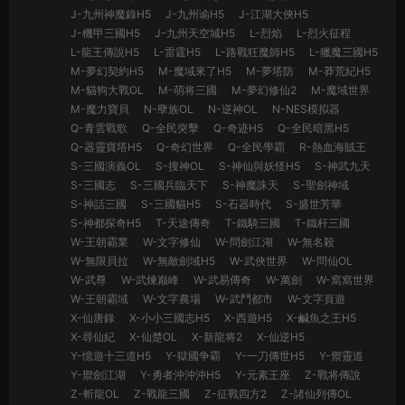
J-九州神魔錄H5
J-九州谕H5
J-江湖大俠H5
J-機甲三國H5
J-九州天空城H5
L-烈焰
L-烈火征程
L-龍王傳說H5
L-雷霆H5
L-路戰狂魔師H5
L-獵魔三國H5
M-夢幻契約H5
M-魔域來了H5
M-夢塔防
M-莽荒紀H5
M-貓狗大戰OL
M-萌将三國
M-夢幻修仙2
M-魔域世界
M-魔力寶貝
N-孽族OL
N-逆神OL
N-NES模拟器
Q-青雲戰歌
Q-全民突擊
Q-奇迹H5
Q-全民暗黑H5
Q-器靈寶塔H5
Q-奇幻世界
Q-全民學霸
R-熱血海賊王
S-三國演義OL
S-搜神OL
S-神仙與妖怪H5
S-神武九天
S-三國志
S-三國兵臨天下
S-神魔誅天
S-聖劍神域
S-神話三國
S-三國貓H5
S-石器時代
S-盛世芳華
S-神都探奇H5
T-天途傳奇
T-鐵騎三國
T-鐵杆三國
W-王朝霸業
W-文字修仙
W-問劍江湖
W-無名殺
W-無限貝拉
W-無敵劍域H5
W-武俠世界
W-問仙OL
W-武尊
W-武煉巅峰
W-武易傳奇
W-萬劍
W-窩窩世界
W-王朝霸域
W-文字農場
W-武鬥都市
W-文字頁遊
X-仙唐錄
X-小小三國志H5
X-西遊H5
X-鹹魚之王H5
X-尋仙紀
X-仙楚OL
X-新龍将2
X-仙逆H5
Y-憶遊十三道H5
Y-獄國争霸
Y-一刀傳世H5
Y-禦靈道
Y-禦劍江湖
Y-勇者沖沖沖H5
Y-元素王座
Z-戰将傳說
Z-斬龍OL
Z-戰龍三國
Z-征戰四方2
Z-諸仙列傳OL