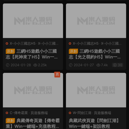
30
X-小小三國志H5
·
X-小小三國志
X-小小三國志H5
·
X-小小三國志
H5
·
手遊服務端
·
頁遊服務端
H5
·
手遊服務端
·
頁遊服務端
三網H5遊戲小小三國
三網H5遊戲小小三國
原創
原創
志【死神來了H5】Win一鍵
志【光之萌約H5】Win一鍵
端+多區跨服+GM授權後台
端+多區跨服+GM授權後台
2024-01-28
2.25k
2024-01-27
7.4k
30
+架設教程
+架設教程
30
薦
C-傳奇霸業
·
頁遊服務端
W-問劍江湖
·
頁遊服務端
典藏傳奇頁遊【傳奇霸
典藏武俠頁遊【問劍江湖】
原創
業】Win一鍵端+充值教程
Win一鍵端+架設教程