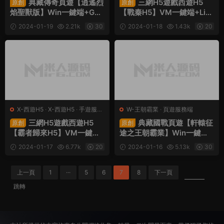
典藏傳奇頁遊【逍遙烈
三網H5遊戲西遊H5
原創
原創
焰聖獸版】Win一鍵端+GM
【戰秦H5】VM一鍵端+Lin
工具+架設教程
ux手工端+GM後台+架設教
2024-01-19
2.21k
30
2024-01-18
1.43k
20
程
X-西遊H5
·
X-西遊H5
·
手遊服務
W-王朝霸業
·
頁遊服務端
端
·
頁遊服務端
三網H5遊戲西遊H5
典藏國戰頁遊【軒轅征
原創
原創
【霸者歸來H5】VM一鍵端
途之王朝霸業】Win一鍵端
+Linux手工端+GM後台+架
+架設教程
2024-01-17
6.77k
20
2024-01-16
5.13k
30
設教程
上一頁
1
···
5
6
7
8
下一頁
跳轉