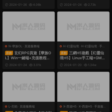
+架設教程
2024-01-26
4.06k
2024-01-24
2.73k
30
30
N-孽族OL
·
頁遊服務端
H-幻靈仙境
·
H-幻靈仙境
·
手遊
服務端
·
頁遊服務端
玄幻RPG頁遊【孽族O
三網H5遊戲【幻靈仙
原創
原創
L】Win一鍵端+充值教程
境H5】Linux手工端+GM後
+架設教程
台+CDK後台+架設教程
2024-01-24
3.01k
2024-01-20
1.34w
30
30
L-烈焰
·
頁遊服務端
X-西遊H5
·
X-西遊H5
·
手遊服務
端
·
頁遊服務端