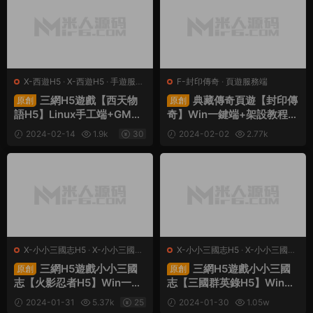
X-西遊H5
·
X-西遊H5
·
手遊服務
F-封印傳奇
·
頁遊服務端
端
·
頁遊服務端
三網H5遊戲【西天物
典藏傳奇頁遊【封印傳
原創
原創
語H5】Linux手工端+GM後
奇】Win一鍵端+架設教程
台+架設教程
+充值教程
2024-02-14
1.9k
30
2024-02-02
2.77k
10
X-小小三國志H5
·
X-小小三國志
X-小小三國志H5
·
X-小小三國志
H5
·
手遊服務端
·
頁遊服務端
H5
·
手遊服務端
·
頁遊服務端
三網H5遊戲小小三國
三網H5遊戲小小三國
原創
原創
志【火影忍者H5】Win一鍵
志【三國群英錄H5】Win一
端+多區跨服+GM授權後台
鍵端+多區跨服+GM授權後
2024-01-31
5.37k
25
2024-01-30
1.05w
+架設教程
台+架設教程