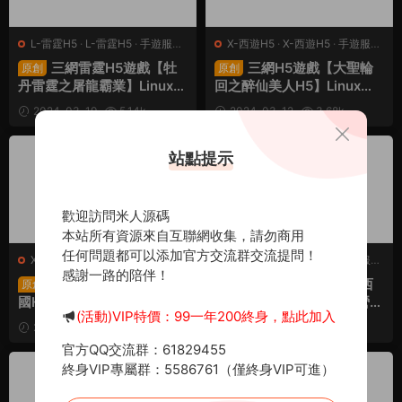
L-雷霆H5
·
L-雷霆H5
·
手遊服務
X-西遊H5
·
X-西遊H5
·
手遊服務
端
·
頁遊服務端
端
·
頁遊服務端
三網雷霆H5遊戲【牡
三網H5遊戲【大聖輪
原創
原創
丹雷霆之屠龍霸業】Linux手
回之醉仙美人H5】Linux手
工服務端+多區跨服+GM授
工端+GM後台+架設教程
2024-03-19
5.14k
2024-03-12
3.68k
權後台+視頻架設教程
30
30
薦
站點提示
歡迎訪問米人源碼
本站所有資源來自互聯網收集，請勿商用
任何問題都可以添加官方交流群交流提問！
X-小小三國志H5
·
X-小小三國志
X-西遊H5
·
X-西遊H5
·
手遊服務
感謝一路的陪伴！
H5
·
手遊服務端
·
頁遊服務端
端
·
頁遊服務端
三網H5遊戲【聯盟三
三網H5遊戲【棍子西
原創
原創
國H5】Linux手工端+多區
遊H5】Linux手工端+運營後
(活動)VIP特價：99一年200終身，點此加入
+跨服+總後台+CDK授權後
台+架設教程
2024-03-11
5.95k
2024-03-08
3.04k
台+架設教程
30
30
官方QQ交流群：61829455
終身VIP專屬群：5586761（僅終身VIP可進）