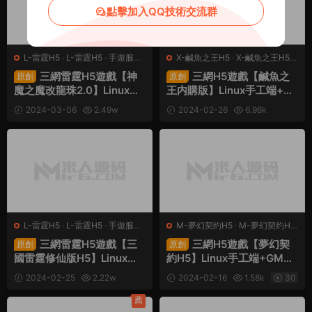
點擊加入QQ技術交流群
L-雷霆H5
·
L-雷霆H5
·
手遊服務
X-鹹魚之王H5
·
X-鹹魚之王H5
·
端
·
頁遊服務端
手遊服務端
·
頁遊服務端
三網雷霆H5遊戲【神
三網H5遊戲【鹹魚之
原創
原創
魔之魔改龍珠2.0】Linux手
王内購版】Linux手工端+運
工端+GM授權後台+架設教
營後台+架設教程
2024-03-06
2.49w
2024-02-26
6.96k
程
30
30
L-雷霆H5
·
L-雷霆H5
·
手遊服務
M-夢幻契約H5
·
M-夢幻契約H5
端
·
頁遊服務端
·
手遊服務端
·
頁遊服務端
三網雷霆H5遊戲【三
三網H5遊戲【夢幻契
原創
原創
國雷霆修仙版H5】Linux手
約H5】Linux手工端+GM後
工端+GM授權後台+架設教
台+加币後台+表格+架設教
2024-02-25
2.22w
2024-02-16
1.58k
30
程
程
30
薦