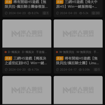
稀有開箱H5遊戲【無
三網H5遊戲【烽火中
原創
原創
限貝拉-瘋狂騎士團修複版】
原H5】Win一鍵服務端+管
Linux手工服務端+視頻架設
理後台+CDK授權後台+視頻
2024-04-23
8.27k
1
2024-04-20
5.2k
30
教程
架設教程
D-獨孤決
·
D-獨孤決
·
手遊服務
W-無限貝拉
·
W-無限貝拉
·
手遊
端
·
頁遊服務端
服務端
·
頁遊服務端
三網H5遊戲【獨孤決
稀有開箱H5遊戲【無
原創
原創
之盛世紅顔H5】Win一鍵服
限貝拉/瘋狂騎士團】Linux
務端+視頻架設教程
手工服務端+全套源碼+視頻
2024-04-20
4.75k
2024-04-17
5.06k
1
架設教程
30